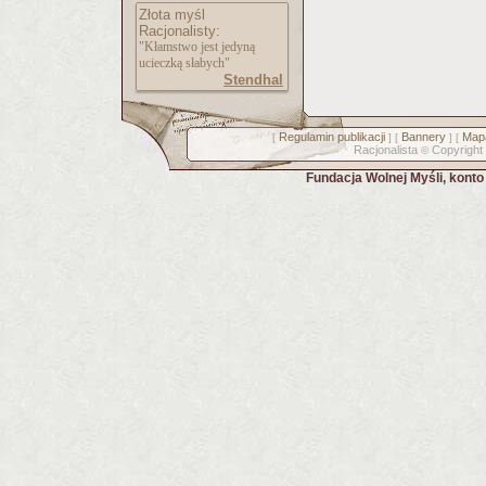
Złota myśl
Racjonalisty:
"Kłamstwo jest jedyną
ucieczką słabych"
Stendhal
Regulamin publikacji
Bannery
Mapa
[
] [
] [
Racjonalista
Copyright
©
Fundacja Wolnej Myśli, kont