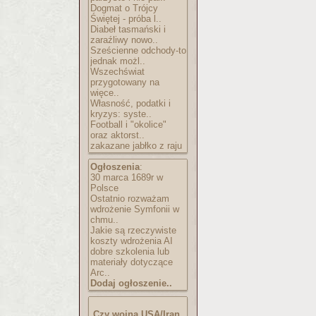
Dogmat o Trójcy
Świętej - próba l..
Diabeł tasmański i
zaraźliwy nowo..
Sześcienne odchody-to
jednak możl..
Wszechświat
przygotowany na
więce..
Własność, podatki i
kryzys: syste..
Football i "okolice"
oraz aktorst..
zakazane jabłko z raju
Ogłoszenia
:
30 marca 1689r w
Polsce
Ostatnio rozważam
wdrożenie Symfonii w
chmu..
Jakie są rzeczywiste
koszty wdrożenia AI
dobre szkolenia lub
materiały dotyczące
Arc..
Dodaj ogłoszenie..
Czy wojna USA/Iran