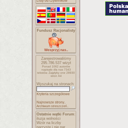
Listy od czytelników
Fundusz Racjonalisty
Wesprzyj nas..
Zarejestrowaliśmy
295.786.537
wizyt
Ponad 1062 autorów
napisało
dla nas 7343
tekstów.
Zajęłyby one 28930
stron A4
Wyszukaj na stronach:
Kryteria szczegółowe
Najnowsze strony..
Archiwum streszczeń..
Ostatnie wątki Forum
:
iluzja wolności
Wzór na liczby
parzyste i nie par..