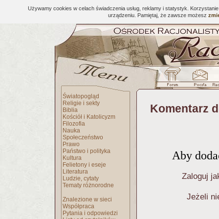
Używamy cookies w celach świadczenia usług, reklamy i statystyk. Korzystani
urządzeniu. Pamiętaj, że zawsze możesz
zmie
Światopogląd
Religie i sekty
Komentarz d
Biblia
Kościół i Katolicyzm
Filozofia
Nauka
Społeczeństwo
Prawo
Państwo i polityka
Aby dodać
Kultura
Felietony i eseje
Literatura
Zaloguj ja
Ludzie, cytaty
Tematy różnorodne
Jeżeli n
Znalezione w sieci
Współpraca
Pytania i odpowiedzi