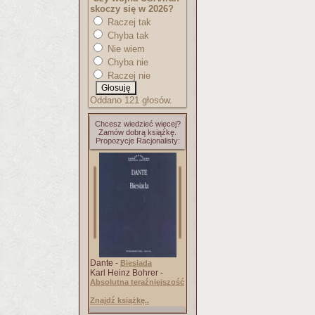
skoczy się w 2026?
Raczej tak
Chyba tak
Nie wiem
Chyba nie
Raczej nie
Oddano 121 głosów.
Chcesz wiedzieć więcej?
Zamów dobrą książkę.
Propozycje Racjonalisty:
Dante -
Biesiada
Karl Heinz Bohrer -
Absolutna teraźniejszość
Znajdź książkę..