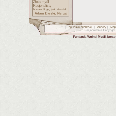
Złota myśl
Racjonalisty:
Nie ma Boga, jest człowiek.
Adam Darski, Nergal
Regulamin publikacji
Bannery
Mapa
[
] [
] [
Racjonalista
Copyright
©
Fundacja Wolnej Myśli, kont