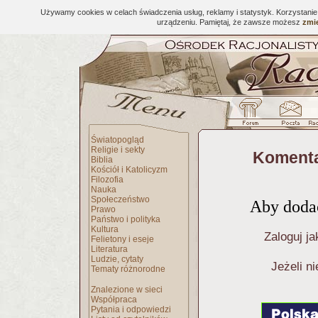
Używamy cookies w celach świadczenia usług, reklamy i statystyk. Korzystani
urządzeniu. Pamiętaj, że zawsze możesz
zmie
Światopogląd
Religie i sekty
Komenta
Biblia
Kościół i Katolicyzm
Filozofia
Nauka
Społeczeństwo
Aby dodać
Prawo
Państwo i polityka
Kultura
Zaloguj ja
Felietony i eseje
Literatura
Ludzie, cytaty
Jeżeli n
Tematy różnorodne
Znalezione w sieci
Współpraca
Pytania i odpowiedzi