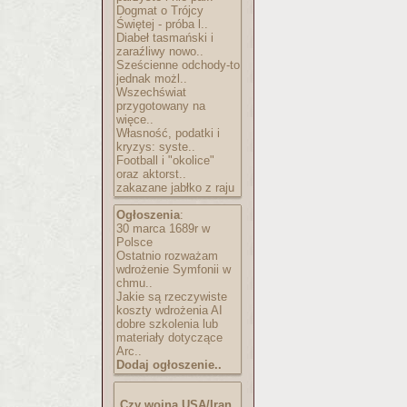
Dogmat o Trójcy
Świętej - próba l..
Diabeł tasmański i
zaraźliwy nowo..
Sześcienne odchody-to
jednak możl..
Wszechświat
przygotowany na
więce..
Własność, podatki i
kryzys: syste..
Football i "okolice"
oraz aktorst..
zakazane jabłko z raju
Ogłoszenia
:
30 marca 1689r w
Polsce
Ostatnio rozważam
wdrożenie Symfonii w
chmu..
Jakie są rzeczywiste
koszty wdrożenia AI
dobre szkolenia lub
materiały dotyczące
Arc..
Dodaj ogłoszenie..
Czy wojna USA/Iran