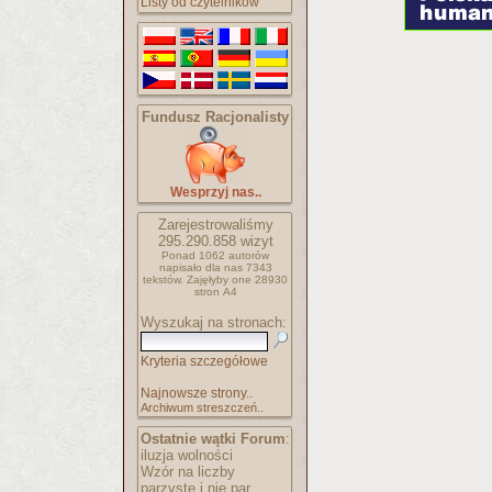
Listy od czytelników
Fundusz Racjonalisty
Wesprzyj nas..
Zarejestrowaliśmy
295.290.858
wizyt
Ponad 1062 autorów
napisało
dla nas 7343
tekstów.
Zajęłyby one 28930
stron A4
Wyszukaj na stronach:
Kryteria szczegółowe
Najnowsze strony..
Archiwum streszczeń..
Ostatnie wątki Forum
:
iluzja wolności
Wzór na liczby
parzyste i nie par..