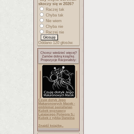
skoczy się w 2026?
Raczej tak
Chyba tak
Nie wiem
Chyba nie
Raczej nie
Oddano 120 głosów.
Chcesz wiedzieć więcej?
Zamów dobrą książkę.
Propozycje Racjonalisty:
Czuję dotyk Jego
Makaronowych Macek -
emblemat pastafarian
Kubek wyznawcy
Latającego Potwora S.:
Kubek z rybką Darwina
Znajdź książkę..