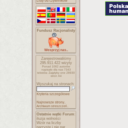
Listy od czytelników
Fundusz Racjonalisty
Wesprzyj nas..
Zarejestrowaliśmy
295.911.422
wizyty
Ponad 1062 autorów
napisało
dla nas 7343
tekstów.
Zajęłyby one 28930
stron A4
Wyszukaj na stronach:
Kryteria szczegółowe
Najnowsze strony..
Archiwum streszczeń..
Ostatnie wątki Forum
:
iluzja wolności
Wzór na liczby
parzyste i nie par..