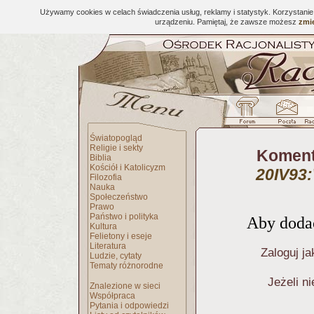
Używamy cookies w celach świadczenia usług, reklamy i statystyk. Korzystani
urządzeniu. Pamiętaj, że zawsze możesz
zmie
Światopogląd
Religie i sekty
Koment
Biblia
Kościół i Katolicyzm
20IV93:
Filozofia
Nauka
Społeczeństwo
Prawo
Państwo i polityka
Aby dodać
Kultura
Felietony i eseje
Literatura
Zaloguj ja
Ludzie, cytaty
Tematy różnorodne
Jeżeli n
Znalezione w sieci
Współpraca
Pytania i odpowiedzi