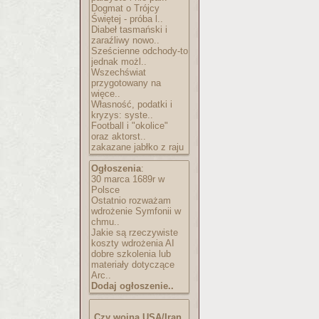
Dogmat o Trójcy
Świętej - próba l..
Diabeł tasmański i
zaraźliwy nowo..
Sześcienne odchody-to
jednak możl..
Wszechświat
przygotowany na
więce..
Własność, podatki i
kryzys: syste..
Football i "okolice"
oraz aktorst..
zakazane jabłko z raju
Ogłoszenia
:
30 marca 1689r w
Polsce
Ostatnio rozważam
wdrożenie Symfonii w
chmu..
Jakie są rzeczywiste
koszty wdrożenia AI
dobre szkolenia lub
materiały dotyczące
Arc..
Dodaj ogłoszenie..
Czy wojna USA/Iran