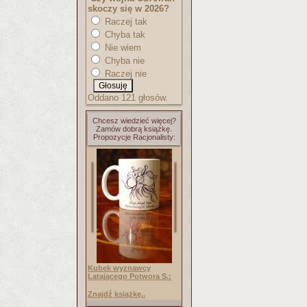
skoczy się w 2026?
Raczej tak
Chyba tak
Nie wiem
Chyba nie
Raczej nie
Oddano 121 głosów.
Chcesz wiedzieć więcej?
Zamów dobrą książkę.
Propozycje Racjonalisty:
Kubek wyznawcy
Latającego Potwora S.:
Znajdź książkę..