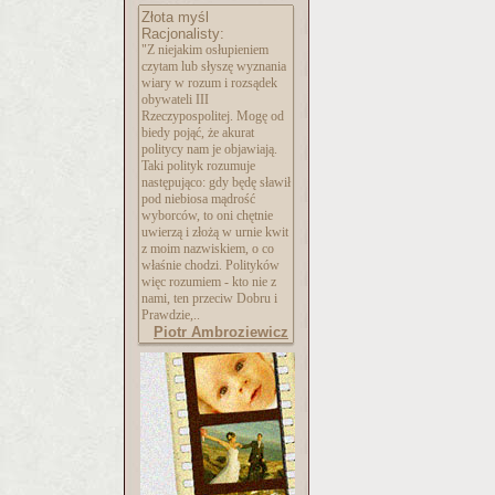
Złota myśl
Racjonalisty:
"Z niejakim osłupieniem
czytam lub słyszę wyznania
wiary w rozum i rozsądek
obywateli III
Rzeczypospolitej. Mogę od
biedy pojąć, że akurat
politycy nam je objawiają.
Taki polityk rozumuje
następująco: gdy będę sławił
pod niebiosa mądrość
wyborców, to oni chętnie
uwierzą i złożą w urnie kwit
z moim nazwiskiem, o co
właśnie chodzi. Polityków
więc rozumiem - kto nie z
nami, ten przeciw Dobru i
Prawdzie,..
Piotr Ambroziewicz