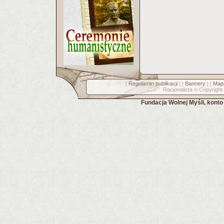
Regulamin publikacji
Bannery
Mapa
[
] [
] [
Racjonalista
Copyright
©
Fundacja Wolnej Myśli, kont