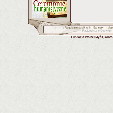
Regulamin publikacji
Bannery
Mapa
[
] [
] [
Racjonalista
Copyright
©
Fundacja Wolnej Myśli, kont