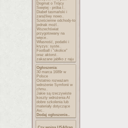
Dogmat o Trójcy
Świętej - próba l..
Diabeł tasmański i
zaraźliwy nowo..
Sześcienne odchody-to
jednak możl..
Wszechświat
przygotowany na
więce..
Własność, podatki i
kryzys: syste..
Football i "okolice"
oraz aktorst..
zakazane jabłko z raju
Ogłoszenia
:
30 marca 1689r w
Polsce
Ostatnio rozważam
wdrożenie Symfonii w
chmu..
Jakie są rzeczywiste
koszty wdrożenia AI
dobre szkolenia lub
materiały dotyczące
Arc..
Dodaj ogłoszenie..
Czy wojna USA/Iran