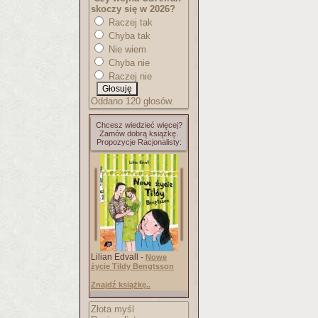
skoczy się w 2026?
Raczej tak
Chyba tak
Nie wiem
Chyba nie
Raczej nie
Oddano 120 głosów.
Chcesz wiedzieć więcej?
Zamów dobrą książkę.
Propozycje Racjonalisty:
Lilian Edvall -
Nowe
życie Tildy Bengtsson
Znajdź książkę..
Złota myśl