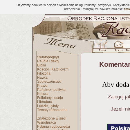
Używamy cookies w celach świadczenia usług, reklamy i statystyk. Korzystani
urządzeniu. Pamiętaj, że zawsze możesz
zmie
Światopogląd
Religie i sekty
Komentar
Biblia
Kościół i Katolicyzm
Filozofia
Nauka
Społeczeństwo
Aby dodać
Prawo
Państwo i polityka
Kultura
Zaloguj ja
Felietony i eseje
Literatura
Ludzie, cytaty
Jeżeli n
Tematy różnorodne
Znalezione w sieci
Współpraca
Pytania i odpowiedzi