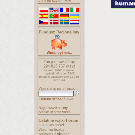
Listy od czytelników
Fundusz Racjonalisty
Wesprzyj nas..
Zarejestrowaliśmy
294.813.767
wizyt
Ponad 1062 autorów
napisało
dla nas 7343
tekstów.
Zajęłyby one 28930
stron A4
Wyszukaj na stronach:
Kryteria szczegółowe
Najnowsze strony..
Archiwum streszczeń..
Ostatnie wątki Forum
:
iluzja wolności
Wzór na liczby
parzyste i nie par..