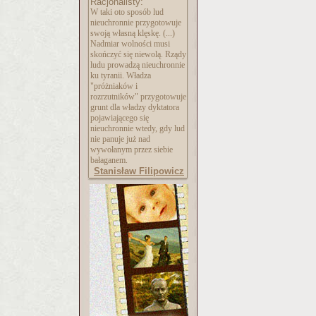
Racjonalisty:
W taki oto sposób lud
nieuchronnie przygotowuje
swoją własną klęskę. (...)
Nadmiar wolności musi
skończyć się niewolą. Rządy
ludu prowadzą nieuchronnie
ku tyranii. Władza
"próżniaków i
rozrzutników" przygotowuje
grunt dla władzy dyktatora
pojawiającego się
nieuchronnie wtedy, gdy lud
nie panuje już nad
wywołanym przez siebie
bałaganem.
Stanisław Filipowicz