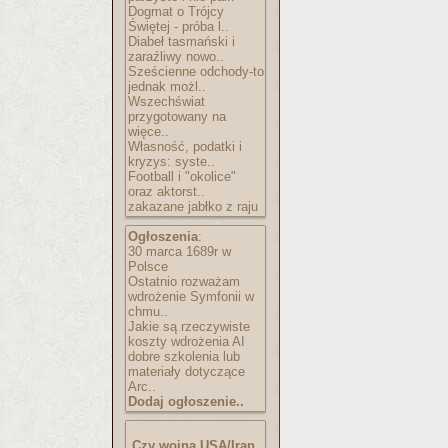
Dogmat o Trójcy
Świętej - próba l..
Diabeł tasmański i
zaraźliwy nowo..
Sześcienne odchody-to
jednak możl..
Wszechświat
przygotowany na
więce..
Własność, podatki i
kryzys: syste..
Football i "okolice"
oraz aktorst..
zakazane jabłko z raju
Ogłoszenia
:
30 marca 1689r w
Polsce
Ostatnio rozważam
wdrożenie Symfonii w
chmu..
Jakie są rzeczywiste
koszty wdrożenia AI
dobre szkolenia lub
materiały dotyczące
Arc..
Dodaj ogłoszenie..
Czy wojna USA/Iran