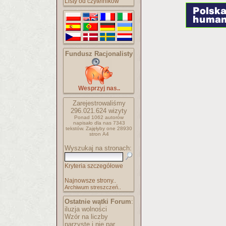
Listy od czytelników
Fundusz Racjonalisty
Wesprzyj nas..
Zarejestrowaliśmy
296.021.624
wizyty
Ponad 1062 autorów
napisało
dla nas 7343
tekstów.
Zajęłyby one 28930
stron A4
Wyszukaj na stronach:
Kryteria szczegółowe
Najnowsze strony..
Archiwum streszczeń..
Ostatnie wątki Forum
:
iluzja wolności
Wzór na liczby
parzyste i nie par..