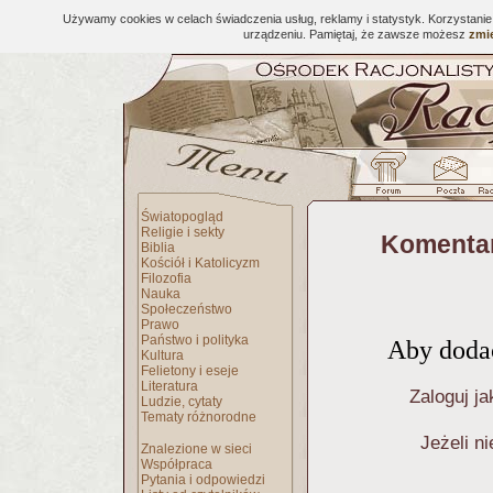
Używamy cookies w celach świadczenia usług, reklamy i statystyk. Korzystani
urządzeniu. Pamiętaj, że zawsze możesz
zmie
Światopogląd
Religie i sekty
Komentar
Biblia
Kościół i Katolicyzm
Filozofia
Nauka
Społeczeństwo
Prawo
Państwo i polityka
Aby dodać
Kultura
Felietony i eseje
Literatura
Zaloguj ja
Ludzie, cytaty
Tematy różnorodne
Jeżeli n
Znalezione w sieci
Współpraca
Pytania i odpowiedzi