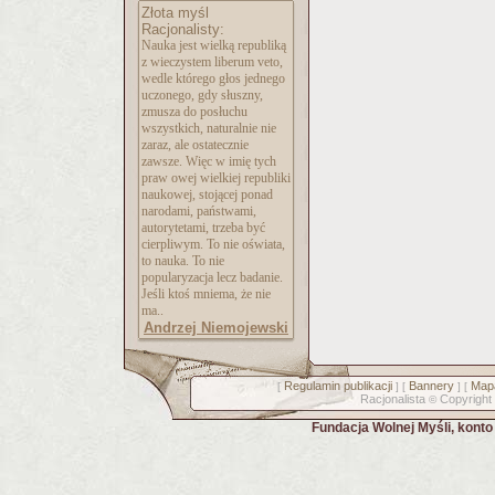
Złota myśl
Racjonalisty:
Nauka jest wielką republiką
z wieczystem liberum veto,
wedle którego głos jednego
uczonego, gdy słuszny,
zmusza do posłuchu
wszystkich, naturalnie nie
zaraz, ale ostatecznie
zawsze. Więc w imię tych
praw owej wielkiej republiki
naukowej, stojącej ponad
narodami, państwami,
autorytetami, trzeba być
cierpliwym. To nie oświata,
to nauka. To nie
popularyzacja lecz badanie.
Jeśli ktoś mniema, że nie
ma..
Andrzej Niemojewski
Regulamin publikacji
Bannery
Mapa
[
] [
] [
Racjonalista
Copyright
©
Fundacja Wolnej Myśli, kont