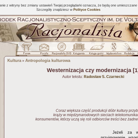
tanie z witryny bez zmiany ustawień Twojej przeglądarki oznacza, że będą one umieszcza
Szczegóły znajdziesz w
Polityce Cookies
Kultura
Antropologia kulturowa
»
Westernizacja czy modernizacja [1
Autor tekstu:
Radosław S. Czarnecki
Coraz większa część produkcji dóbr kultury przybi
krąży w międzynarodowych sieciach telekomunika
konsumentów, którzy uczą się roli odbiorców treści bez żadne
Jeżeli za w
przyjmowanie wzoró