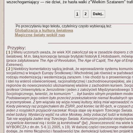
wszechogarniający — nie dziwi, że hasła walki z"Wielkim Szatanem" trafi
1
2
Dalej..
Po przeczytaniu tego tekstu, czytelnicy często wybierają też:
Globalizacja a kultura światowa
Magiczne światy wokół nas
Przypisy:
[ 1 ]
Wielu uczonych uważa, że wiek XIX zakończył się w zasadzie dopiero z ch
światowej. M.in. taką koncepcję lansuje brytyjski historyk E.Hobsbawm, mówiąc
(prace zatytułowane
The Age of Revolution, The Age of Capitl, The Age of Emp
Extremes
).
[ 2 ]
Niektórzy komentatorzy sądzą jednak, że wprowadzenie systemu komunis
socjalizmu) w krajach Europy Środkowej i Wschodniej jak również w państwac
rodzaju modernizacją i westernizacją zarazem. I nie chodzi tu o proweniencję
i idei na wskroś oświeceniowej, racjonalistycznej i zachodnioeuropejskiej, ale 
regionów do nowoczesności utożsamianej właśnie z zachodnim kursem. Socjol
profesor Uniwersytetu w Jerozolimie i jeden z założycieli Międzynarodowego 
Socjologicznego, twierdzi, że komunizm "…
był bardzo silnym projektem mode
Podstawowym jego celem było przecież przekształcenie niemal feudalnych sp
w przemysłowe. Z tym wiązała się wizja nowej kultury, którą miał wprowadzić n
Kiedy pierwszy raz przyjechałem do ZSRR, pod koniec lat 80-tych, w czasac
jeden z rosyjskich przyjaciół narzekał: Rosja staje się krajem Trzeciego Świa
mówi bzdury. Wystarczy wyjść na ulice Moskwy, żeby zobaczyć ludzi w kolejkac
Tak nie wygląda żaden kraj Trzeciego Świata. Komunizm podniósł niesłychani
oczywiście kierował nią i ściśle ją kontrolował
" ([w]: „Nowoczesność ma wiele 
WYBORCZA z dn.dn. 5-6.11.2005, s 19). W dalszej części rzeczonego materiału 
dodaje, że mimo fikcyjności i fasadowości tzw. demokracji ludowej ten projekt