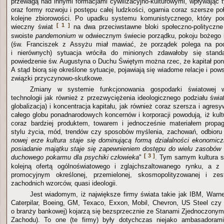
przewagą nad innymi formacjami cywilizacyjno-kulturowymi, wpływając
oraz formy rozwoju i postępu całej ludzkości, ogarnia coraz szersze poł
kolejne zbiorowości. Po upadku systemu komunistycznego, który podz
[ 1 ]
wieczny świat
na dwa przeciwstawne bloki społeczno-polityczn
swoiste
pandemonium
w odwiecznym świecie porządku, pokoju bożego i
(św. Franciszek z Assyżu miał mawiać, że porządek polega na pod
i nierównych) sytuacja wróciła do minionych zdawałoby się stand
powiedzenie św. Augustyna o Duchu Świętym można rzec, że kapitał pon
A stąd biorą się określone sytuacje, pojawiają się wiadome relacje i pow
związki przyczynowo-skutkowe.
Zmiany w systemie funkcjonowania gospodarki światowej 
technologii jak również z przezwyciężenia ideologicznego podziału świat
globalizacja) i koncentracja kapitału, jak również coraz szersza i agresy
całego globu ponadnarodowych koncernów i korporacji powodują, iż kultur
coraz bardziej produktem, towarem i jednocześnie materiałem prop
stylu życia, mód, trendów czy sposobów myślenia, zachowań, odbioru r
nowej erze kultura staje się dominującą formą działalności ekonomic
posiadanie majątku staje się zapewnieniem dostępu do wielu zasobów i
[ 3 ]
duchowego pokarmu dla psychiki człowieka
"
. Tym samym kultura st
kolejną ofertą ogólnoświatowego i zglajchszaltowanego rynku, a 
promocyjnym określonej, przemielonej, skosmopolityzowanej i zes
zachodnich wzorców, quasi ideologii.
Jest wiadomym, iż największe firmy świata takie jak IBM, Warne
Caterpilar, Boeing, GM, Texaco, Exxon, Mobil, Chevron, US Steel czy
o branży bankowej) kojarzą się bezsprzecznie ze Stanami Zjednoczonymi
Zachodu). To one (te firmy) były dotychczas niejako ambasadoram