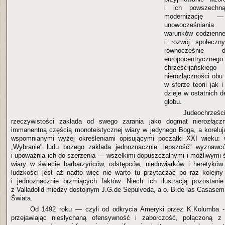
i ich powszechn
modernizację 
unowocześniania 
warunków codzienne
i rozwój społeczny
równocześnie d
europocentry
chrześcijańskiego 
nierozłączności obu
w sferze teorii jak i
dzieje w ostatnich 
globu.
Judeochrz
rzeczywistości zakłada od swego zarania jako dogmat nierozłącz
immanentną częścią monoteistycznej wiary w jedynego Boga, a korelu
wspomnianymi wyżej określeniami opisującymi początki XXI wieku: w
„Wybranie" ludu bożego zakłada jednoznacznie „lepszość" wyznaw
i upoważnia ich do szerzenia — wszelkimi dopuszczalnymi i możliwymi
wiary w świecie barbarzyńców, odstępców, niedowiarków i heretyków.
ludzkości jest aż nadto więc nie warto tu przytaczać po raz kolejn
i jednoznacznie brzmiących faktów. Niech ich ilustracją pozostani
z Valladolid między dostojnym J.G.de Sepulvedą, a o. B.de las Casasem 
Świata.
Od 1492 roku — czyli od odkrycia Ameryki przez K.Kolumba - 
przejawiając niesłychaną ofensywność i zaborczość, połączoną z 