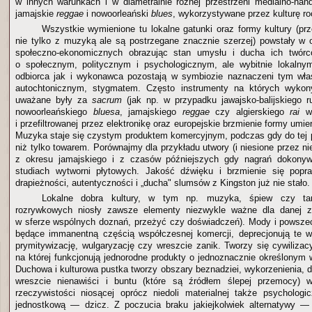
w innych warunkach i w diametralnie różnej przestrzeni medialno-hand
jamajskie
reggae
i nowoorleański
blues
, wykorzystywane przez kulturę r
Wszystkie wymienione tu lokalne gatunki oraz formy kultury (pr
nie tylko z muzyką ale są postrzegane znacznie szerzej) powstały w
społeczno-ekonomicznych obrazując stan umysłu i ducha ich twórc
o społecznym, politycznym i psychologicznym, ale wybitnie lokalny
odbiorca jak i wykonawca pozostają w symbiozie naznaczeni tym wła
autochtonicznym, stygmatem. Często instrumenty na których wykon
uważane były za
sacrum
(jak np. w przypadku jawajsko-balijskiego 
nowoorleańskiego
bluesa
, jamajskiego
reggae
czy algierskiego
rai
w 
i przefiltrowanej przez elektronikę oraz europejskie brzmienie formy umie
Muzyka staje się czystym produktem komercyjnym, podczas gdy do tej 
niż tylko towarem. Porównajmy dla przykładu utwory (i niesione przez ni
z okresu jamajskiego i z czasów późniejszych gdy nagrań dokon
studiach wytworni płytowych. Jakość dźwięku i brzmienie się popraw
drapieżności, autentyczności i „ducha" slumsów z Kingston już nie stało.
Lokalne dobra kultury, w tym np. muzyka, śpiew czy tan
rozrywkowych niosły zawsze elementy niezwykle ważne dla danej z
w sferze wspólnych doznań, przeżyć czy doświadczeń). Mody i powszec
będące immanentną częścią współczesnej komercji, deprecjonują te w
prymitywizację, wulgaryzację czy wreszcie zanik. Tworzy się cywilizac
na której funkcjonują jednorodne produkty o jednoznacznie określonym wy
Duchowa i kulturowa pustka tworzy obszary beznadziei, wykorzenienia, 
wreszcie nienawiści i buntu (które są źródłem ślepej przemocy) 
rzeczywistości niosącej oprócz niedoli materialnej także psycholog
jednostkową — dzicz. Z poczucia braku jakiejkolwiek alternatywy —