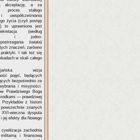
ą akceptację, a za
— proces stałego
i uwspółcześniania
go życia (czyli postęp
) to uprawniona jest
ekretacja (według
cznego i judeo-
postrzegania świata)
 tych znaczeń, zarówno
 praktyki. I tak też się
dekadach w skali całego
eścijańska wizja
ność pojęć, będących
jących bezpośrednio ze
ybrania i misyjności.
ców Prawdziwego Boga
 środkami — prawdziwej
 Przykładów z historii
y powszechnie znanych
e XVI-wieczna dysputa
i jej efekty dla Nowego
cywilizacja zachodnia
militarną i finansową