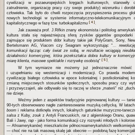
cywilizacji w pozaeuropejskich kręgach kulturowych, stanowiły 
zatrudnienie, organizację pracy czy swoje produkty) wizerunku i dorob
człowieka. Tak było do chwili rozpoczęcia przyspieszenia procesu glob
nowych technologii w systemie informatyczno-telekomunikacyjnym 
[ 4 ]
kapitalistycznego w fazę tzw. turbokapitalizmu
.
Jak zauważa prof. J.Rifkin znany ekonomista i politolog amerykańs
kultura stała się najważniejszą sferą zysków gigantów gospodarki 
zajmujące się produktem dóbr kultury takie jak PolyGram, Sony, New
Bertelsmann AG, Viacom czy Seagram wykorzystując "...
rewolucj
komunikacji łącząc cały świat ze sobą, w rezultacie wciągają nieubła
działalności komercyjnej, która przekształca dobra kultury w komercy
[ 5 ]
miarę klienta, masowe spektakle i rozrywkę osobistą
"
.
W tym wymiarze nie możemy już jednoznacznie mówić o
i uzupełnianiu się westernizacji i modernizacji. Co prawda modern
cywilizację białego człowieka w epoce kolonialnej i postkolonialnej k
zmianą miejscowych stosunków społecznych, sposobu pracy czy wyt
i przyzwyczajeń, ale odbywało się to raczej w sferze „materii" niż „duch
nie dzieje.
Weźmy jeden z aspektów tradycyjnie pojmowanej kultury — tanie
90-tych obserwowano nagłe zainteresowanie muzyką celtycką. W latac
boom
i reklama dotknęła innych, lokalnych gatunków muzyczno-taneczn
salsa
z Kuby,
zouk
z Antyli Francuskich,
rai
z algierskiego Oranu,
quaw
Bali i Jawy,
rap
-
jako forma komunikacji czy rozrywki młodych i koloro
— Afroamerykanów) mieszkańców północnoamerykańskich wielkomiejskic
— choć nie na tak masową skalę jak obecnie — podobną fazę komercjaliza