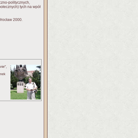
zno-politycznych,
ołecznych) tych na wpół
Wrocław 2000.
nie",
onek