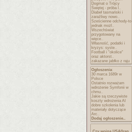
Dogmat o Trójcy
Świętej - próba l..
Diabeł tasmański i
zaraźliwy nowo..
Sześcienne odchody-to
jednak możl..
Wszechświat
przygotowany na
więce..
Własność, podatki i
kryzys: syste..
Football i "okolice"
oraz aktorst..
zakazane jabłko z raju
Ogłoszenia
:
30 marca 1689r w
Polsce
Ostatnio rozważam
wdrożenie Symfonii w
chmu..
Jakie są rzeczywiste
koszty wdrożenia AI
dobre szkolenia lub
materiały dotyczące
Arc..
Dodaj ogłoszenie..
Czy wojna USA/Iran