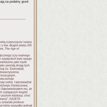
ają na podatny grunt.
wilą rozpoczęcia I wojny
 o tzw. długim wieku XIX
ire, The Age of
tycznego (czy realnego
h azjatyckich było swego
 marksizmu jako myśli
jako swoistą drogę tych
og Sz. Eisenstadt,
Stowarzyszenia
rnizacyjnym.
ołeczeństw
owy ustrój. I wprowadzał.
h późnego Gorbaczowa,
ta. Odpowiedziałem mu, że
h czytających książki.
e poziom edukacji, choć
twarzy", GAZETA
izraelski profesor
 był mimo wszystko jednak