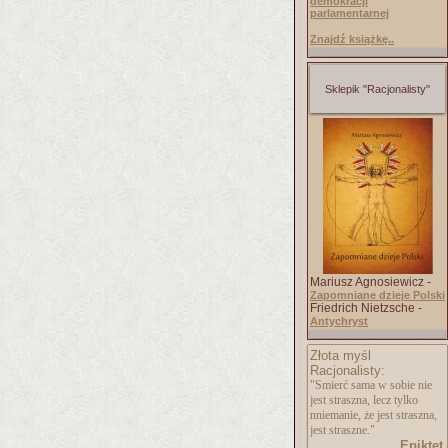
demokracji
parlamentarnej
Znajdź książkę..
Sklepik "Racjonalisty"
Mariusz Agnosiewicz -
Zapomniane dzieje Polski
Friedrich Nietzsche -
Antychryst
Złota myśl
Racjonalisty:
"Smierć sama w sobie nie
jest straszna, lecz tylko
nniemanie, że jest straszna,
jest straszne."
Epiktet