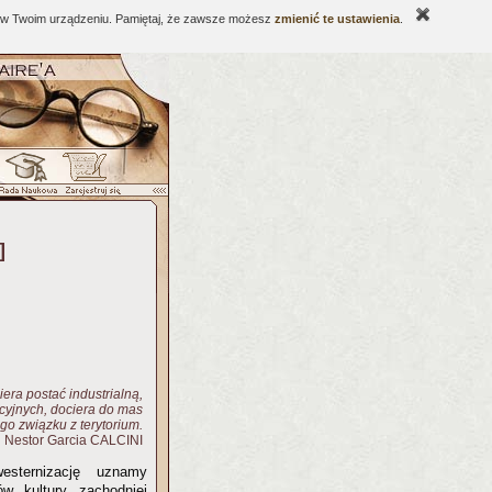
ne w Twoim urządzeniu. Pamiętaj, że zawsze możesz
zmienić te ustawienia
.
]
era postać industrialną,
cyjnych, dociera do mas
go związku z terytorium.
Nestor Garcia CALCINI
esternizację uznamy
w kultury zachodniej