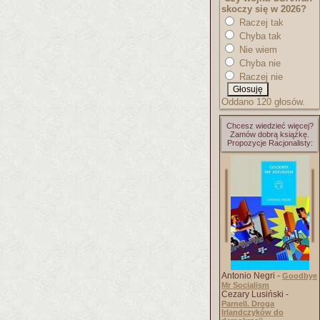
skoczy się w 2026?
Raczej tak
Chyba tak
Nie wiem
Chyba nie
Raczej nie
Oddano 120 głosów.
Chcesz wiedzieć więcej?
Zamów dobrą książkę.
Propozycje Racjonalisty:
Antonio Negri -
Goodbye
Mr Socialism
Cezary Lusiński -
Parnell. Droga
Irlandczyków do