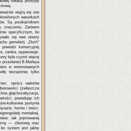
lowej świata) przeżyły
ockową.
zeważnie wiążą się one
 określonych warunkach
ów. Są przekaźnikiem
m, znaczeniu. Zarówno
śnie specyficznym, bo
ywało się owe utwory
ruchu
gamelan
). „Duch"
powodzi komercyjnej
ra, zanika, wyparowuje.
pory była czymś więcej
e przesłanie) B.Marleya
ywano w renomowanych
iły bezspornie, tylko
iec, oprócz walorów
biorowości (zwłaszcza
hna glajchszaltyzacja,
artości, powodując ich
yjno-kulturowa pustynia
razie, formie i treści.
degrengolady mentalnej,
wobec tak pojmowanej
iczną — zbiorową oraz
 bo system jest jakby