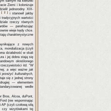
 tym samym na kierunki
acie Ziemi i kolonizuje
ielił jednorodny XIX-
[ 2 ]
e
i stanowił jakby
 tradycyjnych wartości
ziale rzeczy równych
ardów — parafrazując
ownie wieje kędy chce.
stają charakterystyczne
wynikające z nowych
a, mondializacja (czyli
wna działalność w skali
a i jej dobra stają się
agandowym określonego
zeczywistości itd. "
W
znej, a więc ważne jak
 przeżyć kulturalnych,
aje się z jednej strony
z drugiej — elementem
tandaryzowanej wedle
r Bros, Alcoa, duPont,
 Ford (nie wspominając
 AP (czyli czołową siłą
i czy wizytówkami tej