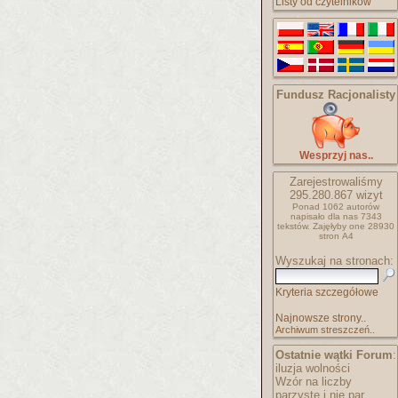
Listy od czytelników
Fundusz Racjonalisty
Wesprzyj nas..
Zarejestrowaliśmy
295.280.867
wizyt
Ponad 1062 autorów
napisało
dla nas 7343
tekstów.
Zajęłyby one 28930
stron A4
Wyszukaj na stronach:
Kryteria szczegółowe
Najnowsze strony..
Archiwum streszczeń..
Ostatnie wątki Forum
:
iluzja wolności
Wzór na liczby
parzyste i nie par..