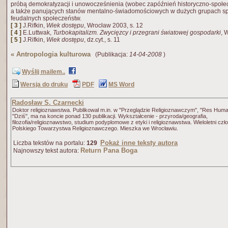
próbą demokratyzacji i unowocześnienia (wobec zapóźnień historyczno-społec
a także panujących stanów mentalno-świadomościowych w dużych grupach sp
feudalnych społeczeństw.
[ 3 ]
J.Rifkin,
Wiek dostępu
, Wrocław 2003, s. 12
[ 4 ]
E.Luttwak,
Turbokapitalizm. Zwycięzcy i przegrani światowej gospodarki
, 
[ 5 ]
J.Rifkin,
Wiek dostępu
, dz.cyt., s. 11
«
Antropologia kulturowa
(Publikacja:
14-04-2008
)
Wyślij mailem..
Wersja do druku
PDF
MS Word
Radosław S. Czarnecki
Doktor religioznawstwa. Publikował m.in. w "Przeglądzie Religioznawczym", "Res Huma
"Dziś", ma na koncie ponad 130 publikacji. Wykształcenie - przyroda/geografia,
filozofia/religioznawstwo, studium podyplomowe z etyki i religioznawstwa. Wieloletni czł
Polskiego Towarzystwa Religioznawczego. Mieszka we Wrocławiu.
Pokaż inne teksty autora
Liczba tekstów na portalu:
129
Return Pana Boga
Najnowszy tekst autora: