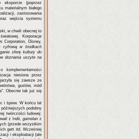
o eksporcie (poprzez
ku materialnym białego
alizacji, zastosowania
oraz wejścia systemu
ki, w chwili obecnej to
światowej. Korporacje
s Corporation, Disney,
ę cyfrową w środkach
ganie sferę kultury do
jne doznania uszyte na
 komplementarności
izacja niesiona przez
ojarzyła się zawsze ze
wórstwa, gustów, mód
a". Obecnie tak już się
c i śpiew. W końcu lat
h późniejszych podobny
ej twórczości ludowej:
wali
z Indii,
gamelan
z
wych (przede wszystkim
h gett itd. Wcześniej
cji i eksploatacji (ale