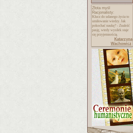
Złota myśl
Racjonalisty:
Klucz do udanego życia to
umiłowanie wiedzy. Jak
pokochać naukę? - Znaleźć
pasję, wtedy wysiłek staje
się przyjemnością.
Katarzyna
Wachowicz