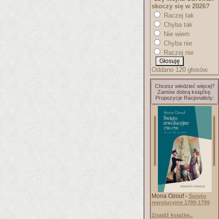
skoczy się w 2026?
Raczej tak
Chyba tak
Nie wiem
Chyba nie
Raczej nie
Oddano 120 głosów.
Chcesz wiedzieć więcej?
Zamów dobrą książkę.
Propozycje Racjonalisty:
Mona Ozouf -
Święto
rewolucyjne 1789-1799
Znajdź książkę..