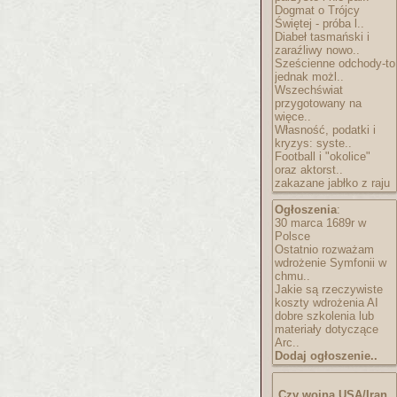
Dogmat o Trójcy
Świętej - próba l..
Diabeł tasmański i
zaraźliwy nowo..
Sześcienne odchody-to
jednak możl..
Wszechświat
przygotowany na
więce..
Własność, podatki i
kryzys: syste..
Football i "okolice"
oraz aktorst..
zakazane jabłko z raju
Ogłoszenia
:
30 marca 1689r w
Polsce
Ostatnio rozważam
wdrożenie Symfonii w
chmu..
Jakie są rzeczywiste
koszty wdrożenia AI
dobre szkolenia lub
materiały dotyczące
Arc..
Dodaj ogłoszenie..
Czy wojna USA/Iran