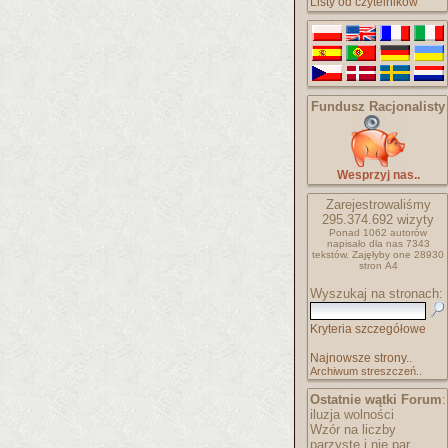
Listy od czytelników
Fundusz Racjonalisty
Wesprzyj nas..
Zarejestrowaliśmy
295.374.692
wizyty
Ponad 1062 autorów
napisało
dla nas 7343
tekstów.
Zajęłyby one 28930
stron A4
Wyszukaj na stronach:
Kryteria szczegółowe
Najnowsze strony..
Archiwum streszczeń..
Ostatnie wątki Forum
:
iluzja wolności
Wzór na liczby
parzyste i nie par..