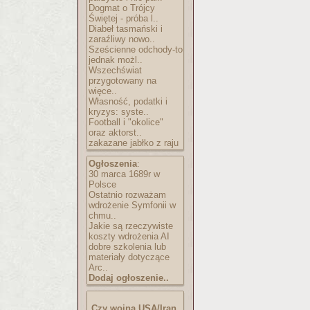
Dogmat o Trójcy
Świętej - próba l..
Diabeł tasmański i
zaraźliwy nowo..
Sześcienne odchody-to
jednak możl..
Wszechświat
przygotowany na
więce..
Własność, podatki i
kryzys: syste..
Football i "okolice"
oraz aktorst..
zakazane jabłko z raju
Ogłoszenia
:
30 marca 1689r w
Polsce
Ostatnio rozważam
wdrożenie Symfonii w
chmu..
Jakie są rzeczywiste
koszty wdrożenia AI
dobre szkolenia lub
materiały dotyczące
Arc..
Dodaj ogłoszenie..
Czy wojna USA/Iran