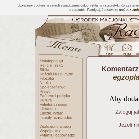
Używamy cookies w celach świadczenia usług, reklamy i statystyk. Korzystani
urządzeniu. Pamiętaj, że zawsze możesz
zmie
Światopogląd
Religie i sekty
Komentarz
Biblia
Kościół i Katolicyzm
egzopla
Filozofia
Nauka
Społeczeństwo
Prawo
Państwo i polityka
Aby dodać
Kultura
Felietony i eseje
Literatura
Zaloguj ja
Ludzie, cytaty
Tematy różnorodne
Jeżeli n
Znalezione w sieci
Współpraca
Pytania i odpowiedzi