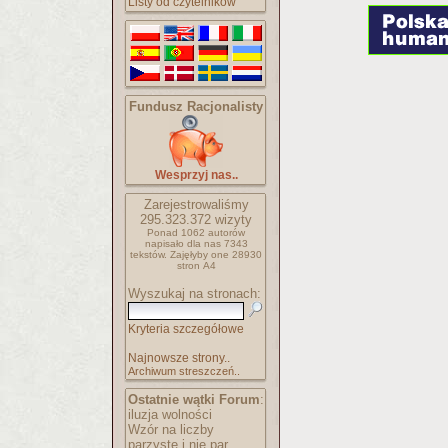
Listy od czytelników
Fundusz Racjonalisty
Wesprzyj nas..
Zarejestrowaliśmy
295.323.372
wizyty
Ponad 1062 autorów
napisało
dla nas 7343
tekstów.
Zajęłyby one 28930
stron A4
Wyszukaj na stronach:
Kryteria szczegółowe
Najnowsze strony..
Archiwum streszczeń..
Ostatnie wątki Forum
:
iluzja wolności
Wzór na liczby
parzyste i nie par..