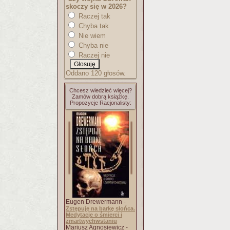
skoczy się w 2026?
Raczej tak
Chyba tak
Nie wiem
Chyba nie
Raczej nie
Oddano 120 głosów.
Chcesz wiedzieć więcej?
Zamów dobrą książkę.
Propozycje Racjonalisty:
Eugen Drewermann -
Zstępuję na barkę słońca.
Medytacje o śmierci i
zmartwychwstaniu
Mariusz Agnosiewicz -