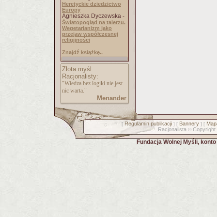
Heretyckie dziedzictwo
Europy
Agnieszka Dyczewska -
Światopogląd na talerzu.
Wegetarianizm jako
przejaw współczesnej
religijności
Znajdź książkę..
Złota myśl
Racjonalisty:
"Wiedza bez logiki nie jest
nic warta."
Menander
Regulamin publikacji
Bannery
Mapa
[
] [
] [
Racjonalista
Copyright
©
Fundacja Wolnej Myśli, kont