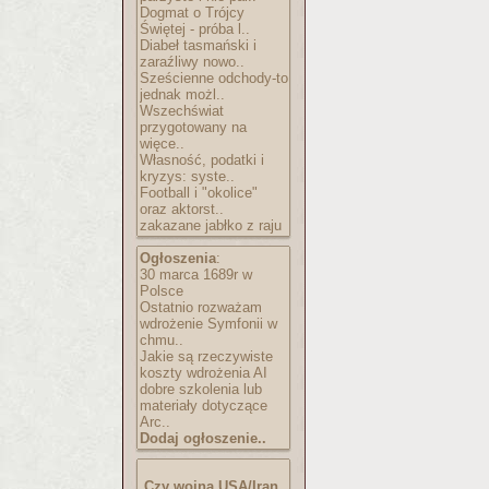
Dogmat o Trójcy
Świętej - próba l..
Diabeł tasmański i
zaraźliwy nowo..
Sześcienne odchody-to
jednak możl..
Wszechświat
przygotowany na
więce..
Własność, podatki i
kryzys: syste..
Football i "okolice"
oraz aktorst..
zakazane jabłko z raju
Ogłoszenia
:
30 marca 1689r w
Polsce
Ostatnio rozważam
wdrożenie Symfonii w
chmu..
Jakie są rzeczywiste
koszty wdrożenia AI
dobre szkolenia lub
materiały dotyczące
Arc..
Dodaj ogłoszenie..
Czy wojna USA/Iran