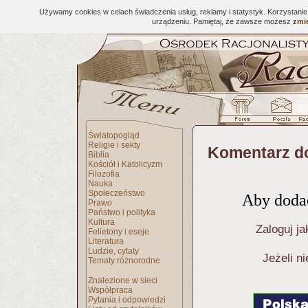
Używamy cookies w celach świadczenia usług, reklamy i statystyk. Korzystani
urządzeniu. Pamiętaj, że zawsze możesz
zmie
Światopogląd
Religie i sekty
Komentarz d
Biblia
Kościół i Katolicyzm
Filozofia
Nauka
Społeczeństwo
Aby dodać
Prawo
Państwo i polityka
Kultura
Zaloguj ja
Felietony i eseje
Literatura
Ludzie, cytaty
Jeżeli n
Tematy różnorodne
Znalezione w sieci
Współpraca
Pytania i odpowiedzi