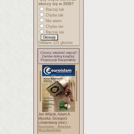
skoczy się w 2026?
Raczej tak
Chyba tak
Nie wiem
Chyba nie
Raczej nie
Oddano 121 głosów.
Chcesz wiedzieć więcej?
Zamów dobrą książkę.
Propozycje Racjonalisty:
Jan Wójcik, Adam A.
Myszka, Grzegorz
Lindenberg (red.) -
Euroislam – Bractwo
Muzułmańskie