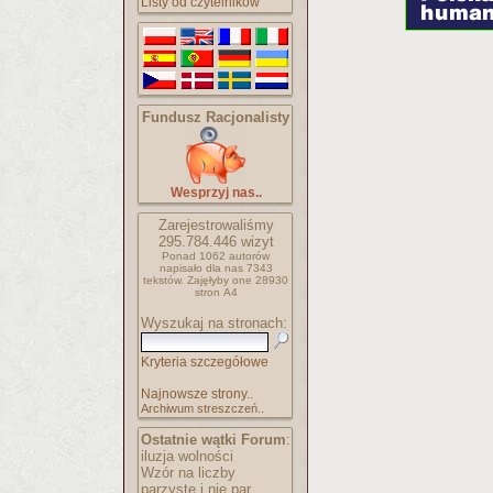
Listy od czytelników
Fundusz Racjonalisty
Wesprzyj nas..
Zarejestrowaliśmy
295.784.446
wizyt
Ponad 1062 autorów
napisało
dla nas 7343
tekstów.
Zajęłyby one 28930
stron A4
Wyszukaj na stronach:
Kryteria szczegółowe
Najnowsze strony..
Archiwum streszczeń..
Ostatnie wątki Forum
:
iluzja wolności
Wzór na liczby
parzyste i nie par..