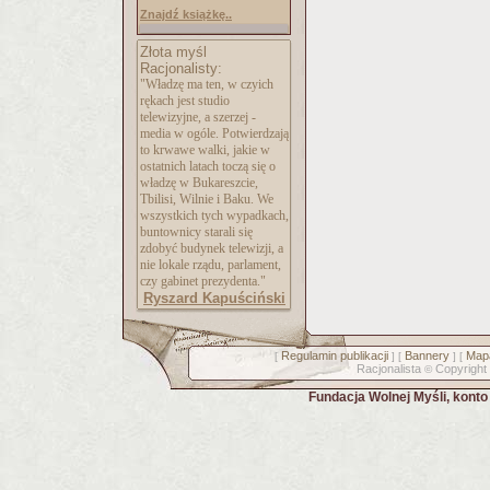
Znajdź książkę..
Złota myśl
Racjonalisty:
"Władzę ma ten, w czyich
rękach jest studio
telewizyjne, a szerzej -
media w ogóle. Potwierdzają
to krwawe walki, jakie w
ostatnich latach toczą się o
władzę w Bukareszcie,
Tbilisi, Wilnie i Baku. We
wszystkich tych wypadkach,
buntownicy starali się
zdobyć budynek telewizji, a
nie lokale rządu, parlament,
czy gabinet prezydenta."
Ryszard Kapuściński
Regulamin publikacji
Bannery
Mapa
[
] [
] [
Racjonalista
Copyright
©
Fundacja Wolnej Myśli, kont