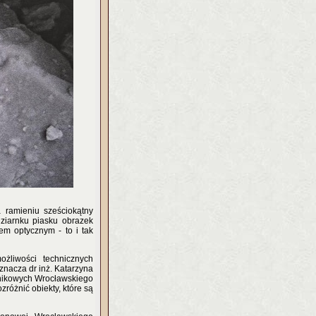
 ramieniu sześciokątny
 ziarnku piasku obrazek
m optycznym - to i tak
ożliwości technicznych
nacza dr inż. Katarzyna
dnikowych Wrocławskiego
óżnić obiekty, które są