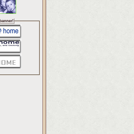
 banner!