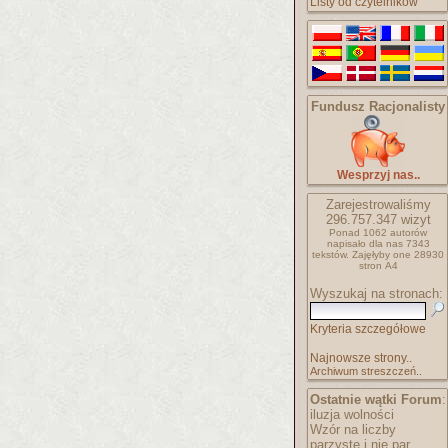
Listy od czytelników
Fundusz Racjonalisty
Wesprzyj nas..
Zarejestrowaliśmy
296.757.347
wizyt
Ponad 1062 autorów
napisało
dla nas 7343
tekstów.
Zajęłyby one 28930
stron A4
Wyszukaj na stronach:
Kryteria szczegółowe
Najnowsze strony..
Archiwum streszczeń..
Ostatnie wątki Forum
:
iluzja wolności
Wzór na liczby
parzyste i nie par..