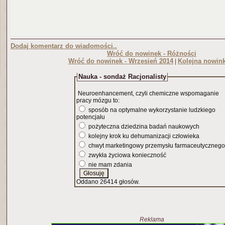
Dodaj komentarz do wiadomości..
Wróć do nowinek - Różności
Wróć do nowinek - Wrzesień 2014
Kolejna nowink
|
Nauka - sondaż Racjonalisty
Neuroenhancement, czyli chemiczne wspomaganie
pracy mózgu to:
sposób na optymalne wykorzystanie ludzkiego
potencjału
pożyteczna dziedzina badań naukowych
kolejny krok ku dehumanizacji człowieka
chwyt marketingowy przemysłu farmaceutycznego
zwykła życiowa konieczność
nie mam zdania
Oddano 26414 głosów.
Reklama