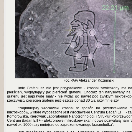
Fot. PAP/ Aleksander Koźmiński
Imię Grafeniusz nie jest przypadkowe - krasnal zawieszony ma na
pierścień, wyglądający jak pierścień grafenu. Chociaż ten narysowany na
grafenu jest naprawdę mały - nie widać go nawet pod zwykłym mikroskope
rzeczywisty pierścień grafenu jest jeszcze ponad 30 tys. razy mniejszy.
"Najmniejszy wrocławski krasnal to sposób na przedstawienie m
mikroskopów, w które wyposażone jest Wrocławskie Centrum Badań EIT+ - zaz
Komorowska, Kierownik Laboratorium Nanotechnologii i Struktur Półprzewo
Centrum Badań EIT+ - Elektronowe mikroskopy skaningowe pozwalają nam rozr
nawet ok. 1000 razy mniejsze od zaprezentowanego krasnoludka".