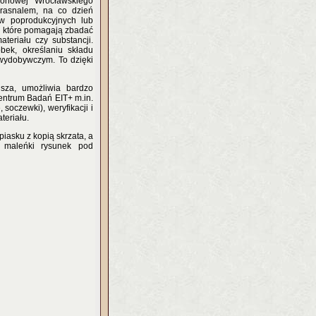
tronowej Wrocławskiego
rasnalem, na co dzień
ów poprodukcyjnych lub
 które pomagają zbadać
ateriału czy substancji.
bek, określaniu składu
 wydobywczym. To dzięki
usza, umożliwia bardzo
entrum Badań EIT+ m.in.
soczewki), weryfikacji i
teriału.
iasku z kopią skrzata, a
n maleńki rysunek pod