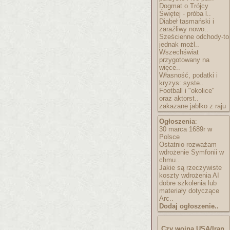
Dogmat o Trójcy
Świętej - próba l..
Diabeł tasmański i
zaraźliwy nowo..
Sześcienne odchody-to
jednak możl..
Wszechświat
przygotowany na
więce..
Własność, podatki i
kryzys: syste..
Football i "okolice"
oraz aktorst..
zakazane jabłko z raju
Ogłoszenia
:
30 marca 1689r w
Polsce
Ostatnio rozważam
wdrożenie Symfonii w
chmu..
Jakie są rzeczywiste
koszty wdrożenia AI
dobre szkolenia lub
materiały dotyczące
Arc..
Dodaj ogłoszenie..
Czy wojna USA/Iran