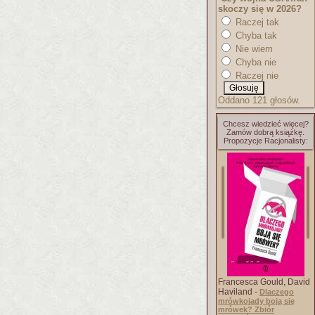
skoczy się w 2026?
Raczej tak
Chyba tak
Nie wiem
Chyba nie
Raczej nie
Oddano 121 głosów.
Chcesz wiedzieć więcej?
Zamów dobrą książkę.
Propozycje Racjonalisty:
Francesca Gould, David
Haviland -
Dlaczego
mrówkojady boją się
mrówek? Zbiór