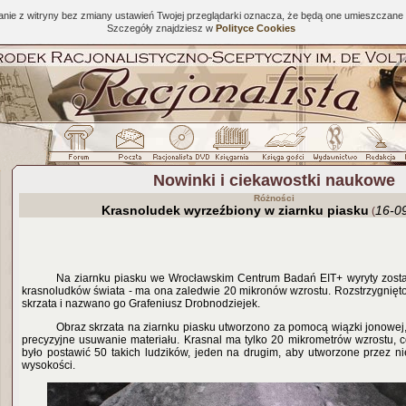
tanie z witryny bez zmiany ustawień Twojej przeglądarki oznacza, że będą one umieszcza
Szczegóły znajdziesz w
Polityce Cookies
Nowinki i ciekawostki naukowe
Różności
Krasnoludek wyrzeźbiony w ziarnku piasku
16-0
(
Na ziarnku piasku we Wrocławskim Centrum Badań EIT+ wyryty zosta
krasnoludków świata - ma ona zaledwie 20 mikronów wzrostu. Rozstrzygnięto
skrzata i nazwano go Grafeniusz Drobnodziejek.
Obraz skrzata na ziarnku piasku utworzono za pomocą wiązki jonowej,
precyzyjne usuwanie materiału. Krasnal ma tylko 20 mikrometrów wzrostu, c
było postawić 50 takich ludzików, jeden na drugim, aby utworzone przez n
wysokości.