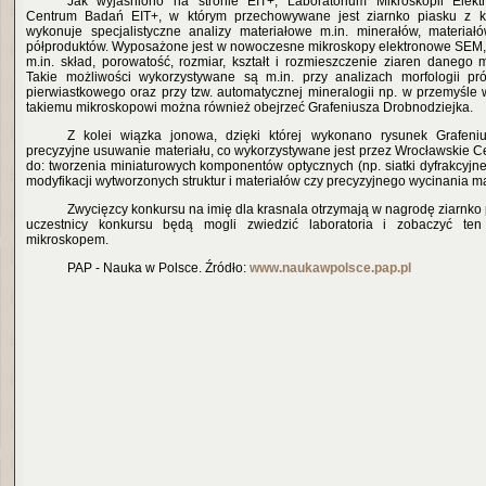
Jak wyjaśniono na stronie EIT+, Laboratorium Mikroskopii Elek
Centrum Badań EIT+, w którym przechowywane jest ziarnko piasku z k
wykonuje specjalistyczne analizy materiałowe m.in. minerałów, materiał
półproduktów. Wyposażone jest w nowoczesne mikroskopy elektronowe SEM,
m.in. skład, porowatość, rozmiar, kształt i rozmieszczenie ziaren danego m
Takie możliwości wykorzystywane są m.in. przy analizach morfologii pró
pierwiastkowego oraz przy tzw. automatycznej mineralogii np. w przemyśle
takiemu mikroskopowi można również obejrzeć Grafeniusza Drobnodziejka.
Z kolei wiązka jonowa, dzięki której wykonano rysunek Grafeni
precyzyjne usuwanie materiału, co wykorzystywane jest przez Wrocławskie C
do: tworzenia miniaturowych komponentów optycznych (np. siatki dyfrakcyjne, 
modyfikacji wytworzonych struktur i materiałów czy precyzyjnego wycinania ma
Zwycięzcy konkursu na imię dla krasnala otrzymają w nagrodę ziarnko p
uczestnicy konkursu będą mogli zwiedzić laboratoria i zobaczyć te
mikroskopem.
PAP - Nauka w Polsce. Źródło:
www.naukawpolsce.pap.pl