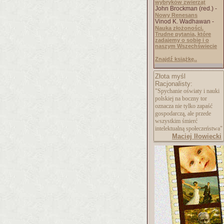
wybryków zwierząt
John Brockman (red.) -
Nowy Renesans
Vinod K. Wadhawan -
Nauka złożoności.
Trudne pytania, które
zadajemy o sobie i o
naszym Wszechświecie
Znajdź książkę..
Złota myśl
Racjonalisty:
"Spychanie oświaty i nauki
polskiej na boczny tor
oznacza nie tylko zapaść
gospodarczą, ale przede
wszystkim śmierć
intelektualną społeczeństwa"
Maciej Iłowiecki