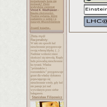
mrówkojady boją się
mrówek? Zbiór
wybryków zwierząt
Vinod K. Wadhawan -
Nauka złożoności.
Trudne pytania, które
zadajemy o sobie i o
naszym Wszechświecie
Znajdź książkę..
Złota myśl
Racjonalisty:
W taki oto sposób lud
nieuchronnie przygotowuje
swoją własną klęskę. (...)
Nadmiar wolności musi
skończyć się niewolą. Rządy
ludu prowadzą nieuchronnie
ku tyranii. Władza
"próżniaków i
rozrzutników" przygotowuje
grunt dla władzy dyktatora
pojawiającego się
nieuchronnie wtedy, gdy lud
nie panuje już nad
wywołanym przez siebie
bałaganem.
Stanisław Filipowicz