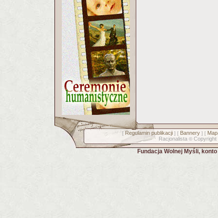
Regulamin publikacji
Bannery
Mapa
[
] [
] [
Racjonalista
Copyright
©
Fundacja Wolnej Myśli, kont