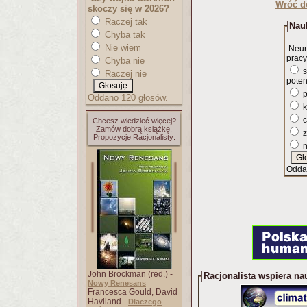
Wróć d
skoczy się w 2026?
Raczej tak
Nauk
Chyba tak
Nie wiem
Neur
pracy
Chyba nie
s
Raczej nie
poten
p
Oddano 120 głosów.
k
c
Chcesz wiedzieć więcej?
Zamów dobrą książkę.
z
Propozycje Racjonalisty:
n
Odda
John Brockman (red.) -
Racjonalista wspiera na
Nowy Renesans
Francesca Gould, David
Haviland -
Dlaczego