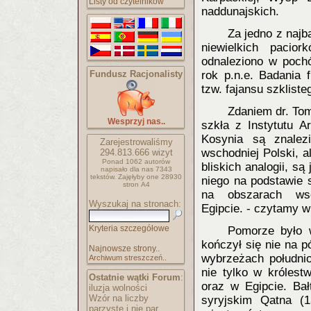
Listy od czytelników
naddunajskich.
Za jedno z najb
niewielkich pacio
odnaleziono w poch
Fundusz Racjonalisty
rok p.n.e. Badania 
tzw. fajansu szklist
Zdaniem dr. Tom
Wesprzyj nas..
szkła z Instytutu A
Kosynia są znalez
Zarejestrowaliśmy
wschodniej Polski, a
294.813.666
wizyt
Ponad 1062 autorów
bliskich analogii, są
napisało
dla nas 7343
tekstów.
Zajęłyby one 28930
niego na podstawie 
stron A4
na obszarach wsc
Wyszukaj na stronach:
Egipcie. - czytamy w
Kryteria szczegółowe
Pomorze było 
kończył się nie na 
Najnowsze strony..
wybrzeżach południ
Archiwum streszczeń..
nie tylko w królest
Ostatnie wątki Forum
:
oraz w Egipcie. Bał
iluzja wolności
Wzór na liczby
syryjskim Qatna (1
parzyste i nie par..