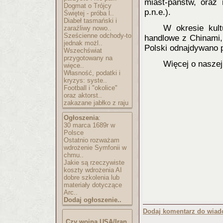
miast-państw, oraz
Dogmat o Trójcy
p.n.e.).
Świętej - próba l..
Diabeł tasmański i
W okresie kult
zaraźliwy nowo..
Sześcienne odchody-to
handlowe z Chinami,
jednak możl..
Polski odnajdywano 
Wszechświat
przygotowany na
Więcej o naszej 
więce..
Własność, podatki i
kryzys: syste..
Football i "okolice"
oraz aktorst..
zakazane jabłko z raju
Ogłoszenia
:
30 marca 1689r w
Polsce
Ostatnio rozważam
wdrożenie Symfonii w
chmu..
Jakie są rzeczywiste
koszty wdrożenia AI
dobre szkolenia lub
materiały dotyczące
Arc..
Dodaj ogłoszenie..
Dodaj komentarz do wiad
Czy wojna USA/Iran