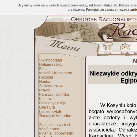
Używamy cookies w celach świadczenia usług, reklamy i statystyk. Korzystani
urządzeniu. Pamiętaj, że zawsze możesz
zmie
N
Światopogląd
Religie i sekty
Biblia
Niezwykłe odkry
Kościół i Katolicyzm
Filozofia
Egipt
Nauka
Społeczeństwo
Prawo
Państwo i polityka
Kultura
Felietony i eseje
W Kosyniu koło 
Literatura
bogato wyposażonyc
Ludzie, cytaty
Tematy różnorodne
złote ozdoby i wy
charakterze insyg
Znalezione w sieci
Współpraca
właściciela. Odnal
Pytania i odpowiedzi
Karpackiej, Wysp B