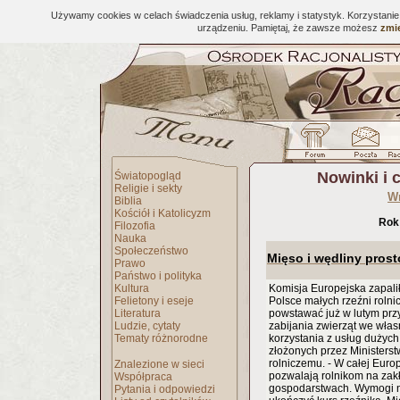
Używamy cookies w celach świadczenia usług, reklamy i statystyk. Korzystani
urządzeniu. Pamiętaj, że zawsze możesz
zmie
Nowinki i 
Światopogląd
Religie i sekty
W
Biblia
Kościół i Katolicyzm
Rok
Filozofia
Nauka
Społeczeństwo
Mięso i wędliny prost
Prawo
Państwo i polityka
Kultura
Komisja Europejska zapalił
Felietony i eseje
Polsce małych rzeźni rolni
Literatura
powstawać już w lutym prz
Ludzie, cytaty
zabijania zwierząt we wła
Tematy różnorodne
korzystania z usług dużych 
złożonych przez Ministers
rolniczemu. - W całej Europ
Znalezione w sieci
pozwalają rolnikom na zak
Współpraca
gospodarstwach. Wymogi n
Pytania i odpowiedzi