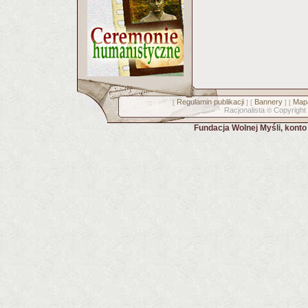
Regulamin publikacji
Bannery
Mapa
[
] [
] [
Racjonalista
Copyright
©
Fundacja Wolnej Myśli, kont