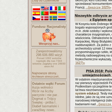
ukończyć kurs rzeźnika. Mi
Listy od czytelników
sprzedawać konsumentom. S
..(jeszcze 1025)
»
Francji,
Niezwykłe odkrycie a
z Egiptem sp
W Kosyniu koło Dobrego Mia
Fundusz Racjonalisty
bogato wyposażonych grob
m.in. złote ozdoby i wykona
charakterze insygnialnym,
właściciela. Odnaleziono t
Karpackiej, Wysp Brytyjskic
Wesprzyj nas..
naddunajskich. Za jedno z
archeolodzy uznali 12 niew
Zarejestrowaliśmy
przypominającego szkło, 
298.606.880
wizyt
metodą radiowęglową na ok
Ponad 1062 autorów
fizykochemiczne wykazały,
napisało
dla nas 7343
1627)
»
tekstów.
Zajęłyby one 28930
stron A4
PISA 2018: Pol
Najnowsze strony..
umiejętnościach
Archiwum streszczeń..
W ostatnim międzynarodow
raz pierwszy wyprzedzili 
Ostatnie wątki Forum
:
Podkreślam szczególnie ten
iluzja wolności
lat trwa niezrównoważona
Wzór na liczby
system edukacji
. Testy m
parzyste i nie par..
istotne, jako że są one uz
Dogmat o Trójcy
narodowej inteligencji (ist
Świętej - próba l..
..(jeszcze
badaniami nad
Diabeł tasmański i
zaraźliwy nowo..