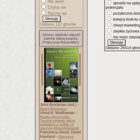
Nie wiem
sposób na opty
Chyba nie
potencjału
Raczej nie
pożyteczna dzi
kolejny krok ku
Oddano 122 głosów.
chwyt marketin
zwykła życiowa
Chcesz wiedzieć więcej?
nie mam zdani
Zamów dobrą książkę.
Propozycje Racjonalisty:
Oddano 26414 głos
John Brockman (red.) -
Nowy Renesans
Vinod K. Wadhawan -
Nauka złożoności.
Trudne pytania, które
zadajemy o sobie i o
naszym Wszechświecie
Francesca Gould, David
Haviland -
Dlaczego