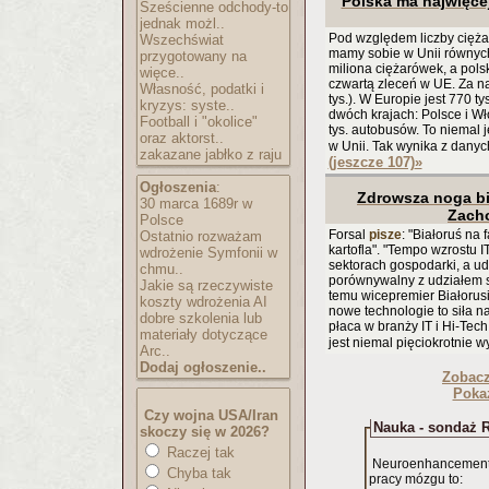
Polska ma najwięce
Sześcienne odchody-to
jednak możl..
Pod względem liczby cięża
Wszechświat
mamy sobie w Unii równych
przygotowany na
miliona ciężarówek, a pols
więce..
czwartą zleceń w UE. Za na
Własność, podatki i
tys.). W Europie jest 770 t
kryzys: syste..
dwóch krajach: Polsce i Wło
Football i "okolice"
tys. autobusów. To niemal
oraz aktorst..
w Unii. Tak wynika z dany
zakazane jabłko z raju
(jeszcze 107)
»
Ogłoszenia
:
Zdrowsza noga bi
30 marca 1689r w
Zach
Polsce
Forsal
pisze
: "Białoruś na f
Ostatnio rozważam
kartofla". "Tempo wzrostu I
wdrożenie Symfonii w
sektorach gospodarki, a ud
chmu..
porównywalny z udziałem se
Jakie są rzeczywiste
temu wicepremier Białorusi
koszty wdrożenia AI
nowe technologie to siła n
dobre szkolenia lub
płaca w branży IT i Hi-Tech (
materiały dotyczące
jest niemal pięciokrotnie 
Arc..
Dodaj ogłoszenie..
Zobac
Pokaż
Czy wojna USA/Iran
Nauka - sondaż R
skoczy się w 2026?
Raczej tak
Neuroenhancement,
Chyba tak
pracy mózgu to: