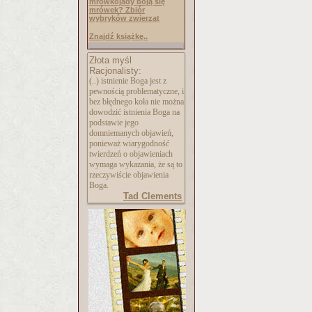
mrówkojady boją się
mrówek? Zbiór
wybryków zwierząt
Znajdź książkę..
Złota myśl
Racjonalisty:
(..) istnienie Boga jest z
pewnością problematyczne, i
bez błędnego koła nie można
dowodzić istnienia Boga na
podstawie jego
domniemanych objawień,
ponieważ wiarygodność
twierdzeń o objawieniach
wymaga wykazania, że są to
rzeczywiście objawienia
Boga.
Tad Clements