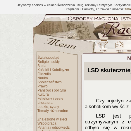
Używamy cookies w celach świadczenia usług, reklamy i statystyk. Korzystani
urządzeniu. Pamiętaj, że zawsze możesz
zmie
N
Światopogląd
Religie i sekty
Biblia
LSD skutecznie
Kościół i Katolicyzm
Filozofia
Nauka
Społeczeństwo
Prawo
Państwo i polityka
Kultura
Felietony i eseje
Czy pojedyncza
Literatura
alkoholikom wyjść z
Ludzie, cytaty
Tematy różnorodne
LSD jest pół
Znalezione w sieci
otrzymywanym z er
Współpraca
odbyła się w roku
Pytania i odpowiedzi