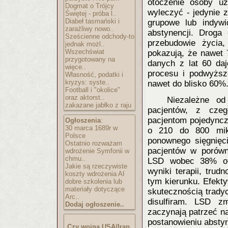
otoczenie osoby uz
Dogmat o Trójcy
wyleczyć - jedynie z
Świętej - próba l..
Diabeł tasmański i
grupowe lub indywi
zaraźliwy nowo..
abstynencji. Droga
Sześcienne odchody-to
przebudowie życia,
jednak możl..
Wszechświat
pokazują, że nawet 
przygotowany na
danych z lat 60 da
więce..
procesu i podwyższ
Własność, podatki i
kryzys: syste..
nawet do blisko 60%
Football i "okolice"
oraz aktorst..
Niezależne o
zakazane jabłko z raju
pacjentów, z cz
pacjentom pojedyncz
Ogłoszenia
:
30 marca 1689r w
o 210 do 800 mikr
Polsce
ponownego sięgnięci
Ostatnio rozważam
pacjentów w porówn
wdrożenie Symfonii w
chmu..
LSD wobec 38% otr
Jakie są rzeczywiste
wyniki terapii, tru
koszty wdrożenia AI
tym kierunku. Efekt
dobre szkolenia lub
materiały dotyczące
skutecznością tradyc
Arc..
disulfiram. LSD zm
Dodaj ogłoszenie..
zaczynają patrzeć na
postanowieniu abstyn
Czy wojna USA/Iran