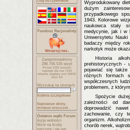
Listy od czytelników
Wyprodukowany diety
dużym zainteres
przypadkowego spo
1943. Kolorowe wizj
naukowca stały s
Fundusz Racjonalisty
medycynie, jak i w
Uniwersytetu Nauki 
badaczy między rok
narkotyk może okaza
Wesprzyj nas..
Historia alk
Zarejestrowaliśmy
prehistorycznych - 
296.756.535
wizyt
Ponad 1062 autorów
pojawiać się także
napisało
dla nas 7343
tekstów.
Zajęłyby one 28930
różnych formach s
stron A4
współczesnych ludz
Wyszukaj na stronach:
problemem, z którym 
Kryteria szczegółowe
Spożycie dużej
zależności od daw
Najnowsze strony..
doprowadzić nawet
Archiwum streszczeń..
zachowanie, czy t
Ostatnie wątki Forum
:
organizm. Alkoholiz
iluzja wolności
Wzór na liczby
chorób nerek, wątroby
parzyste i nie par..