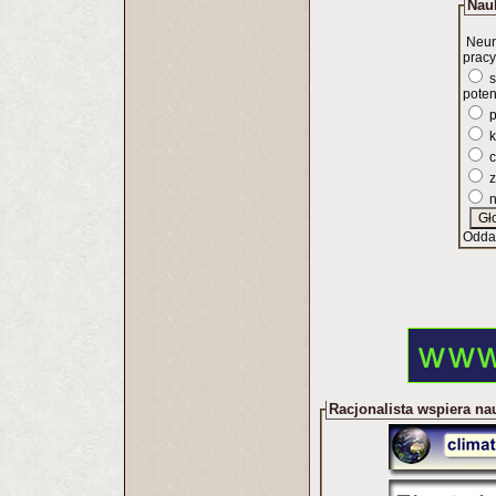
Nauk
Neur
pracy
s
poten
p
k
c
z
n
Odda
Racjonalista wspiera na