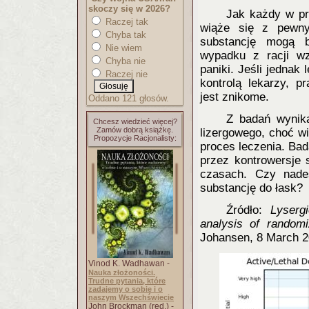
skoczy się w 2026?
Jak każdy w p
Raczej tak
wiąże się z pewny
Chyba tak
substancję mogą b
Nie wiem
wypadku z racji wz
Chyba nie
paniki. Jeśli jedna
Raczej nie
kontrolą lekarzy, 
jest znikome.
Oddano 121 głosów.
Z badań wynika
Chcesz wiedzieć więcej?
Zamów dobrą książkę.
lizergowego, choć w
Propozycje Racjonalisty:
proces leczenia. Ba
przez kontrowersje 
czasach. Czy nades
substancję do łask?
Źródło:
Lyserg
analysis of randomiz
Johansen, 8 March 2
Vinod K. Wadhawan -
Nauka złożoności.
Trudne pytania, które
zadajemy o sobie i o
naszym Wszechświecie
John Brockman (red.) -