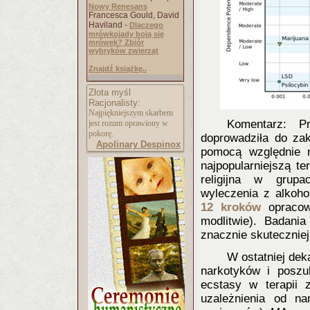
Nowy Renesans
Francesca Gould, David
Haviland -
Dlaczego
mrówkojady boją się
mrówek? Zbiór
wybryków zwierząt
Znajdź książkę..
Złota myśl
Racjonalisty:
Najpiękniejszym skarbem
Komentarz: P
jest rozum oprawiony w
pokorę.
doprowadziła do zak
Apolinary Despinox
pomocą względnie 
najpopularniejszą t
religijna w gru
wyleczenia z alkoho
12 kroków
opracow
modlitwie). Badani
znacznie skuteczniejs
W ostatniej dek
narkotyków i posz
ecstasy w terapii 
uzależnienia od na