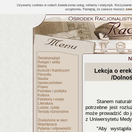
Używamy cookies w celach świadczenia usług, reklamy i statystyk. Korzystani
urządzeniu. Pamiętaj, że zawsze możesz
zmie
N
Światopogląd
Religie i sekty
Biblia
Lekcja o erek
Kościół i Katolicyzm
Filozofia
/Dolnoś
Nauka
Społeczeństwo
Prawo
Państwo i polityka
Kultura
Felietony i eseje
Stanem naturaln
Literatura
potrzebne jest rozlu
Ludzie, cytaty
Tematy różnorodne
może prowadzić do j
z Uniwersytetu Med
Znalezione w sieci
Współpraca
"Aby wystąpiła
Pytania i odpowiedzi