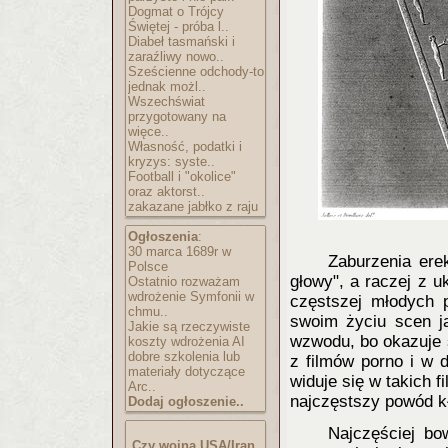
Dogmat o Trójcy
Świętej - próba l..
Diabeł tasmański i
zaraźliwy nowo..
Sześcienne odchody-to
jednak możl..
Wszechświat
przygotowany na
więce..
Własność, podatki i
kryzys: syste..
Football i "okolice"
oraz aktorst..
zakazane jabłko z raju
Ogłoszenia
:
30 marca 1689r w
Zaburzenia ere
Polsce
głowy", a raczej z 
Ostatnio rozważam
wdrożenie Symfonii w
częstszej młodych 
chmu..
swoim życiu scen ja
Jakie są rzeczywiste
wzwodu, bo okazuje s
koszty wdrożenia AI
dobre szkolenia lub
z filmów porno i w 
materiały dotyczące
widuje się w takich f
Arc..
najczęstszy powód 
Dodaj ogłoszenie..
Najczęściej bo
Czy wojna USA/Iran