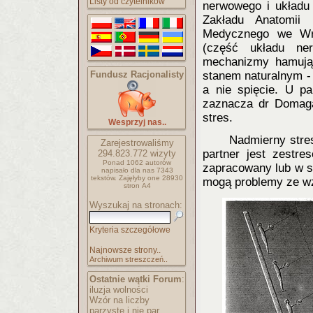
Listy od czytelników
nerwowego i układu
Zakładu Anatomii 
Medycznego we Wro
(część układu ne
mechanizmy hamując
Fundusz Racjonalisty
stanem naturalnym - 
a nie spięcie. U pa
zaznacza dr Domaga
stres.
Wesprzyj nas..
Nadmierny stres
Zarejestrowaliśmy
partner jest zestre
294.823.772
wizyty
Ponad 1062 autorów
zapracowany lub w sy
napisało
dla nas 7343
tekstów.
Zajęłyby one 28930
mogą problemy ze w
stron A4
Wyszukaj na stronach:
Kryteria szczegółowe
Najnowsze strony..
Archiwum streszczeń..
Ostatnie wątki Forum
:
iluzja wolności
Wzór na liczby
parzyste i nie par..