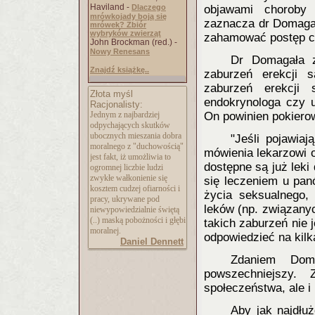
Haviland -
Dlaczego
objawami choroby 
mrówkojady boją się
zaznacza dr Domagał
mrówek? Zbiór
wybryków zwierząt
zahamować postęp c
John Brockman (red.) -
Nowy Renesans
Dr Domagała 
Znajdź książkę..
zaburzeń erekcji 
zaburzeń erekcji 
Złota myśl
endokrynologa czy u
Racjonalisty:
Jednym z najbardziej
On powinien pokierow
odpychających skutków
ubocznych mieszania dobra
"Jeśli pojawia
moralnego z "duchowością"
mówienia lekarzowi 
jest fakt, iż umożliwia to
dostępne są już leki
ogromnej liczbie ludzi
zwykłe wałkonienie się
się leczeniem u pan
kosztem cudzej ofiarności i
życia seksualnego,
pracy, ukrywane pod
leków (np. związany
niewypowiedzialnie świętą
(..) maską pobożności i głębi
takich zaburzeń nie 
moralnej.
odpowiedzieć na kilk
Daniel Dennett
Zdaniem Dom
powszechniejszy.
społeczeństwa, ale i 
Aby jak najdłu