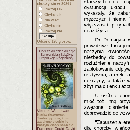
starszych i nie m
skoczy się w 2026?
dysfunkcji układu
Raczej tak
wykazały, że zabur
Chyba tak
mężczyzn i niemal 
Nie wiem
większości przypa
Chyba nie
miażdżyca.
Raczej nie
Dr Domagała w
Oddano 120 głosów.
prawidłowe funkcjon
naczynia krwionoś
Chcesz wiedzieć więcej?
Zamów dobrą książkę.
niezbędny do powst
Propozycje Racjonalisty:
rozluźnienie naczyń
zablokowanie odpływu
usztywnia, a erekc
cukrzycy, a także 
zbyt mało tlenku azo
U osób z cho
mieć też inną przy
zwężone, ciśnieni
Vinod K. Wadhawan -
doprowadzić do wzwo
Nauka złożoności.
Trudne pytania, które
"Zaburzenia er
zadajemy o sobie i o
naszym Wszechświecie
dla choroby wieńc
Francesca Gould, David