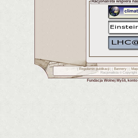
Racjonalista wspiera na
Regulamin publikacji
Bannery
Mapa
[
] [
] [
Racjonalista
Copyright
©
Fundacja Wolnej Myśli, kont