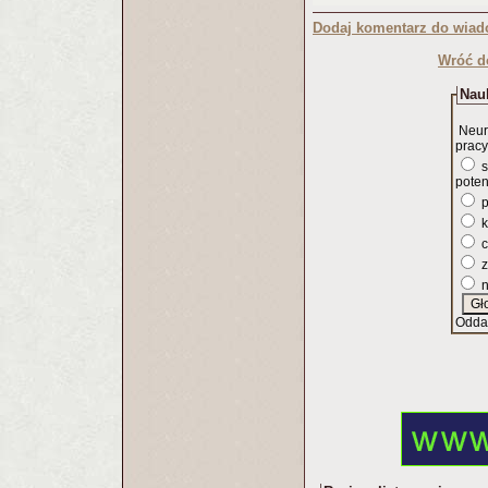
Dodaj komentarz do wiad
Wróć d
Nauk
Neur
pracy
s
poten
p
k
c
z
n
Odda