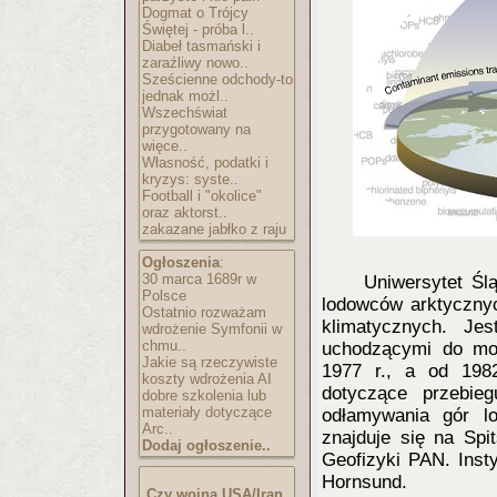
Dogmat o Trójcy
Świętej - próba l..
Diabeł tasmański i
zaraźliwy nowo..
Sześcienne odchody-to
jednak możl..
Wszechświat
przygotowany na
więce..
Własność, podatki i
kryzys: syste..
Football i "okolice"
oraz aktorst..
zakazane jabłko z raju
Ogłoszenia
:
30 marca 1689r w
Uniwersytet Ślą
Polsce
lodowców arktyczny
Ostatnio rozważam
klimatycznych. Je
wdrożenie Symfonii w
chmu..
uchodzącymi do mo
Jakie są rzeczywiste
1977 r., a od 198
koszty wdrożenia AI
dotyczące przebie
dobre szkolenia lub
materiały dotyczące
odłamywania gór l
Arc..
znajduje się na Spi
Dodaj ogłoszenie..
Geofizyki PAN. Inst
Hornsund.
Czy wojna USA/Iran