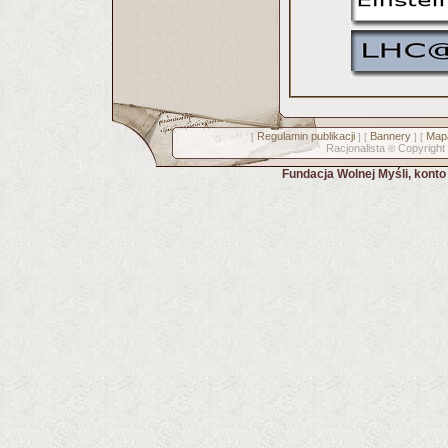
Regulamin publikacji
Bannery
Mapa
[
] [
] [
Racjonalista
Copyright
©
Fundacja Wolnej Myśli, kont