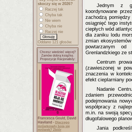
skoczy się w 2026?
Jednym z gł
Raczej tak
koordynowane przez 
Chyba tak
zachodzą pomiędzy 
Nie wiem
osiągnięć tego inst
Chyba nie
ciepłych wód atlanty
Raczej nie
dla zaniku lodu mor
zmian ekosystemów 
Oddano 121 głosów.
powtarzanym od 
Grenlandzkiego ze st
Chcesz wiedzieć więcej?
Zamów dobrą książkę.
Propozycje Racjonalisty:
Centrum prowa
(zawieszonej w pow
znaczenia w kontekś
efekt cieplarniany p
Nadanie Centr
zdaniem przewodni
podejmowania nowyc
współpracy z najlep
m.in. na swoją specy
długofalowego plano
Francesca Gould, David
Haviland -
Dlaczego
mrówkojady boją się
Jania podkreś
mrówek? Zbiór