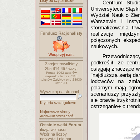
Listy od czytelników
Centrum Stud
Uniwersytecie Śląski
Wydział Nauk o Ziem
Warszawie i Inst
sformalizowania tr
Fundusz Racjonalisty
realizacje między
połączonych eksped
naukowych.
Wesprzyj nas..
Przewodniczący
podkreślił, że cent
Zarejestrowaliśmy
osiągają znaczące w
295.814.467
wizyt
Ponad 1062 autorów
"najdłuższą serią d
napisało
dla nas 7343
tekstów.
Zajęłyby one 28930
lodowców na zmian
stron A4
polarnym mają ogrom
Wyszukaj na stronach:
scenariuszy przyszł
się prawie trzykrotn
Kryteria szczegółowe
ostrzeganie+ o trend
Najnowsze strony..
Archiwum streszczeń..
Ostatnie wątki Forum
:
iluzja wolności
Wzór na liczby
parzyste i nie par..