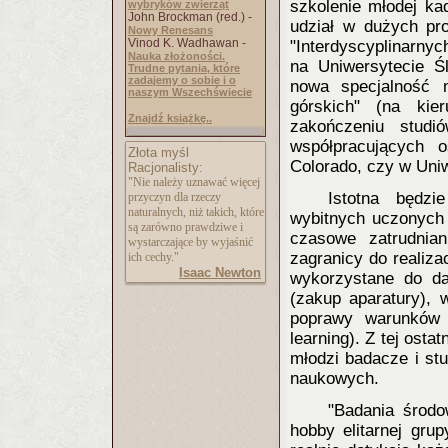
szkolenie młodej ka
wybryków zwierząt
John Brockman (red.) -
udział w dużych pr
Nowy Renesans
Vinod K. Wadhawan -
"Interdyscyplinarnyc
Nauka złożoności.
na Uniwersytecie Ś
Trudne pytania, które
zadajemy o sobie i o
nowa specjalność m
naszym Wszechświecie
górskich" (na kie
Znajdź książkę..
zakończeniu stud
współpracujących o
Złota myśl
Colorado, czy w Uniw
Racjonalisty:
"Nie należy uznawać więcej
Istotna będz
przyczyn dla rzeczy
naturalnych, niż takich, które
wybitnych uczonych 
są zarówno prawdziwe i
czasowe zatrudnian
wystarczające by wyjaśnić
zagranicy do realiz
ich cechy."
Isaac Newton
wykorzystane do da
(zakup aparatury),
poprawy warunków 
learning). Z tej osta
młodzi badacze i st
naukowych.
"Badania środo
hobby elitarnej gr