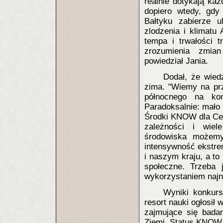
realnie dotykają ka
dopiero wtedy, gdy
Bałtyku zabierze u
zlodzenia i klimatu 
tempa i trwałości t
zrozumienia zmian
powiedział Jania.
Dodał, że wied
zima. "Wiemy na prz
północnego na kon
Paradoksalnie: mało 
Środki KNOW dla Cen
zależności i wie
środowiska możemy
intensywność ekstre
i naszym kraju, a to
społeczne. Trzeba j
wykorzystaniem najno
Wyniki konkur
resort nauki ogłosił 
zajmujące się badan
Ziemi. Status KNOW 