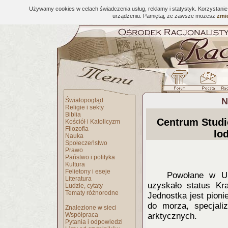
Używamy cookies w celach świadczenia usług, reklamy i statystyk. Korzystani
urządzeniu. Pamiętaj, że zawsze możesz
zmie
N
Światopogląd
Religie i sekty
Biblia
Centrum Studi
Kościół i Katolicyzm
Filozofia
lo
Nauka
Społeczeństwo
Prawo
Państwo i polityka
Kultura
Felietony i eseje
Powołane w Un
Literatura
uzyskało status K
Ludzie, cytaty
Tematy różnorodne
Jednostka jest pion
do morza, specjali
Znalezione w sieci
Współpraca
arktycznych.
Pytania i odpowiedzi