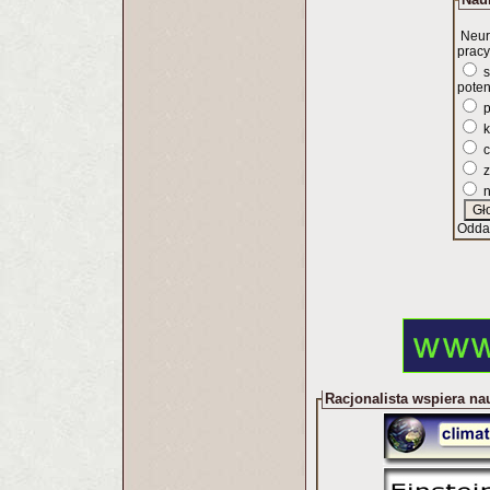
Neur
pracy
s
poten
p
k
c
z
n
Odda
Racjonalista wspiera na