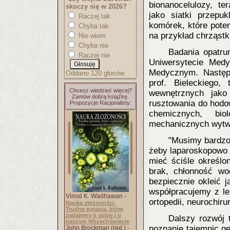
bionanocelulozy, t
skoczy się w 2026?
jako siatki przepuk
Raczej tak
komórek, które pote
Chyba tak
na przykład chrząstki
Nie wiem
Chyba nie
Badania opatru
Raczej nie
Uniwersytecie Med
Medycznym. Następn
Oddano 120 głosów.
prof. Bieleckiego
Chcesz wiedzieć więcej?
wewnętrznych jako 
Zamów dobrą książkę.
rusztowania do hodo
Propozycje Racjonalisty:
chemicznych, bio
mechanicznych wytw
"Musimy bardzo 
żeby laparoskopowo 
mieć ściśle określo
brak, chłonność wo
bezpiecznie okleić 
współpracujemy z lek
Vinod K. Wadhawan -
ortopedii, neurochirur
Nauka złożoności.
Trudne pytania, które
zadajemy o sobie i o
Dalszy rozwój 
naszym Wszechświecie
poznanie tajemnic ge
John Brockman (red.) -