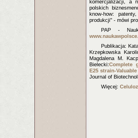
komercjalizacji, a
polskich biznesmen
know-how: patenty,
produkcji" - mówi prof
PAP - Nauka
www.naukawpolsce.
Publikac
ja: Ka
Krzepkow
ska Karol
Magdalena M. Kacp
Bielecki:
Complet
e 
E25 strain-Valuable
Journal of Biotechno
Więcej:
Celulo