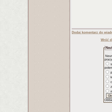
Dodaj komentarz do wiad
Wróć d
Nauk
Neur
pracy
s
poten
p
k
c
z
n
Odda