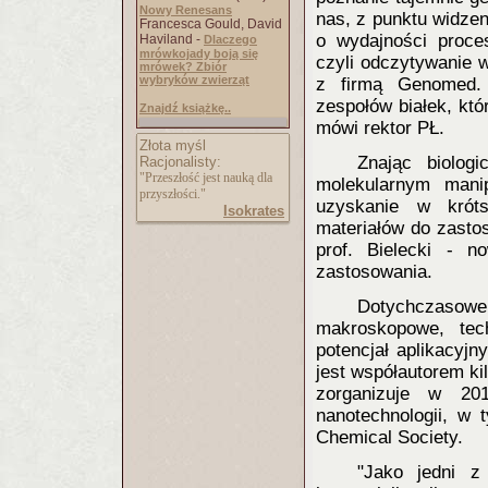
Nowy Renesans
nas, z punktu widzen
Francesca Gould, David
o wydajności proces
Haviland -
Dlaczego
mrówkojady boją się
czyli odczytywanie 
mrówek? Zbiór
wybryków zwierząt
z firmą Genomed. 
zespołów białek, któ
Znajdź książkę..
mówi rektor PŁ.
Złota myśl
Znając biolo
Racjonalisty:
"Przeszłość jest nauką dla
molekularnym mani
przyszłości."
uzyskanie w krót
Isokrates
materiałów do zasto
prof. Bielecki - 
zastosowania.
Dotychczaso
makroskopowe, tec
potencjał aplikacyjn
jest współautorem ki
zorganizuje w 2
nanotechnologii, w
Chemical Society.
"Jako jedni z