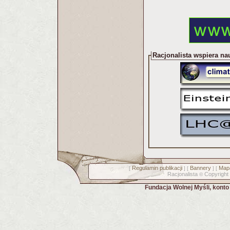
Racjonalista wspiera na
Regulamin publikacji
Bannery
Mapa
[
] [
] [
Racjonalista
Copyright
©
Fundacja Wolnej Myśli, kont