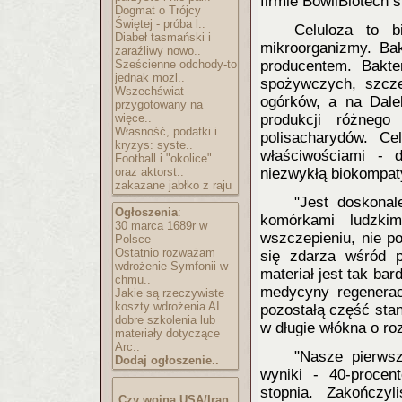
firmie BowilBiotech 
Dogmat o Trójcy
Świętej - próba l..
Celuloza to b
Diabeł tasmański i
mikroorganizmy. Bak
zaraźliwy nowo..
Sześcienne odchody-to
producentem. Bakte
jednak możl..
spożywczych, szcze
Wszechświat
ogórków, a na Dale
przygotowany na
więce..
produkcji różnego
Własność, podatki i
polisacharydów. Ce
kryzys: syste..
właściwościami - d
Football i "okolice"
oraz aktorst..
niezwykłą biokompaty
zakazane jabłko z raju
"Jest doskonal
Ogłoszenia
:
komórkami ludzki
30 marca 1689r w
wszczepieniu, nie po
Polsce
Ostatnio rozważam
się zdarza wśród 
wdrożenie Symfonii w
materiał jest tak ba
chmu..
medycyny regenerac
Jakie są rzeczywiste
koszty wdrożenia AI
pozostałą część stan
dobre szkolenia lub
w długie włókna o ro
materiały dotyczące
Arc..
"Nasze pierwsz
Dodaj ogłoszenie..
wyniki - 40-procen
stopnia. Zakończy
Czy wojna USA/Iran