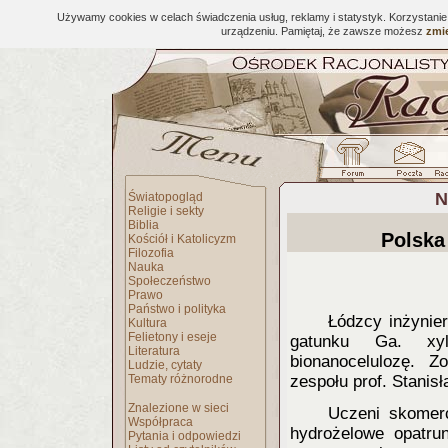
Używamy cookies w celach świadczenia usług, reklamy i statystyk. Korzystani
urządzeniu. Pamiętaj, że zawsze możesz
zmie
N
Światopogląd
Religie i sekty
Biblia
Polska
Kościół i Katolicyzm
Filozofia
Nauka
Społeczeństwo
Prawo
Państwo i polityka
Łódzcy inżynie
Kultura
Felietony i eseje
gatunku Ga. xyli
Literatura
bionanocelulozę. 
Ludzie, cytaty
Tematy różnorodne
zespołu prof. Stanisł
Znalezione w sieci
Uczeni skomerc
Współpraca
hydrożelowe opatru
Pytania i odpowiedzi