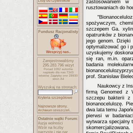
Listy od czytelników
zastosowaniem w 
rusztowaniach do ho
"Bionanocelulo
spożywczym, chemi
szczepem Ga. xylin
Fundusz Racjonalisty
opatrunków z bionan
jego genom. Dzięki 
optymalizować go i 
Wesprzyj nas..
uzyskujemy doskonał
się ran, m.in. opar
Zarejestrowaliśmy
badania molekular
295.283.796
wizyt
Ponad 1062 autorów
bionanocelulozyprzy
napisało
dla nas 7343
prof. Stanisław Bielec
tekstów.
Zajęłyby one 28930
stron A4
Naukowcy z Inst
Wyszukaj na stronach:
firmą Genomed z W
szczepu bakterii z
Kryteria szczegółowe
bionanocelulozę. Pi
Najnowsze strony..
dwa lata temu Japońc
Archiwum streszczeń..
pierwsi w badania
Ostatnie wątki Forum
:
wytwarza specjalny 
iluzja wolności
skomercjalizowana.
Wzór na liczby
parzyste i nie par..