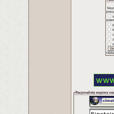
Neur
pracy
s
poten
p
k
c
z
n
Odda
Racjonalista wspiera na