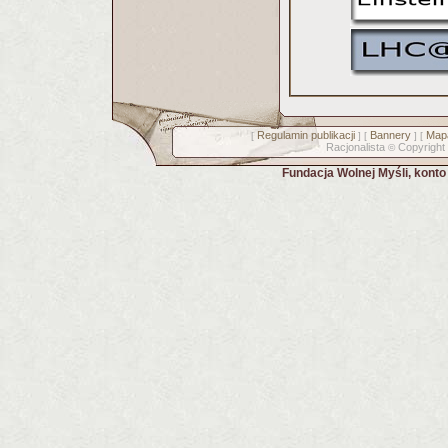
Regulamin publikacji
Bannery
Mapa
[
] [
] [
Racjonalista
Copyright
©
Fundacja Wolnej Myśli, kont