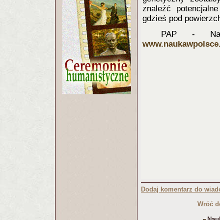
znaleźć potencjaln
gdzieś pod powierzch
PAP - Nau
www.naukawpolsce.
Dodaj komentarz do wiad
Wróć d
Nauk