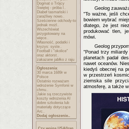
Dogmat o Trójcy
Świętej - próba l..
Geolog zauważa
Diabeł tasmański i
"To ważne, jeśli ch
zaraźliwy nowo..
bowiem wybrać miejs
Sześcienne odchody-to
jednak możl..
dlatego, że jest ni
Wszechświat
produkować tlen, je
przygotowany na
mówi.
więce..
Własność, podatki i
Geolog przypomn
kryzys: syste..
Football i "okolice"
"Ponad trzy miliard
oraz aktorst..
planetach padał des
zakazane jabłko z raju
nawet oceanów. Nies
Ogłoszenia
:
kiedyś obecnej na p
30 marca 1689r w
w przestrzeń kosmic
Polsce
ziemska sile przyci
Ostatnio rozważam
wdrożenie Symfonii w
atmosferę, a także 
chmu..
Jakie są rzeczywiste
koszty wdrożenia AI
dobre szkolenia lub
materiały dotyczące
Arc..
Dodaj ogłoszenie..
Czy wojna USA/Iran