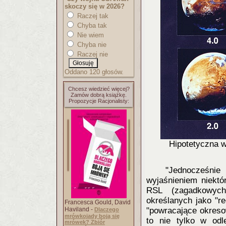
skoczy się w 2026?
Raczej tak
Chyba tak
Nie wiem
Chyba nie
Raczej nie
Oddano 120 głosów.
Chcesz wiedzieć więcej?
Zamów dobrą książkę.
Propozycje Racjonalisty:
Hipotetyczna w
"Jednocześnie
wyjaśnieniem niektó
RSL (zagadkowych
określanych jako "r
Francesca Gould, David
Haviland -
"powracające okreso
Dlaczego
mrówkojady boją się
to nie tylko w odl
mrówek? Zbiór