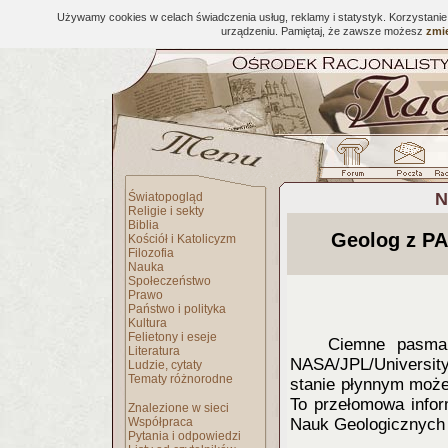
Używamy cookies w celach świadczenia usług, reklamy i statystyk. Korzystani
urządzeniu. Pamiętaj, że zawsze możesz
zmie
N
Światopogląd
Religie i sekty
Biblia
Geolog z PA
Kościół i Katolicyzm
Filozofia
Nauka
Społeczeństwo
Prawo
Państwo i polityka
Kultura
Felietony i eseje
Ciemne pasma 
Literatura
NASA/JPL/Universit
Ludzie, cytaty
Tematy różnorodne
stanie płynnym może 
To przełomowa infor
Znalezione w sieci
Współpraca
Nauk Geologicznych
Pytania i odpowiedzi