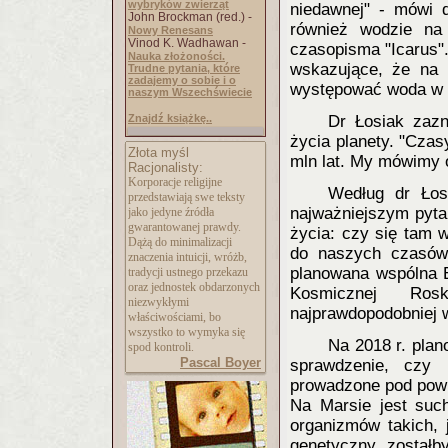
wybryków zwierząt
niedawnej" - mówi d
John Brockman (red.) -
również wodzie na
Nowy Renesans
Vinod K. Wadhawan -
czasopisma "Icarus"
Nauka złożoności.
wskazujące, że na 
Trudne pytania, które
zadajemy o sobie i o
występować woda w 
naszym Wszechświecie
Znajdź książkę..
Dr Łosiak zazn
życia planety. "Czas
Złota myśl
mln lat. My mówimy o 
Racjonalisty:
Korporacje religijne
Według dr Łos
przedstawiają swe teksty
najważniejszym pyta
jako jedyne źródła
gwarantowanej prawdy.
życia: czy się tam w
Dążą do minimalizacji
do naszych czasów
znaczenia intuicji, wróżb,
planowana wspólna E
tradycji ustnego przekazu
oraz jednostek obdarzonych
Kosmicznej Ro
niezwykłymi
najprawdopodobniej w
właściwościami, bo
wszystko to wymyka się
Na 2018 r. plan
spod kontroli.
Pascal Boyer
sprawdzenie, czy 
prowadzone pod powie
Na Marsie jest such
organizmów takich, 
genetyczny zostałb