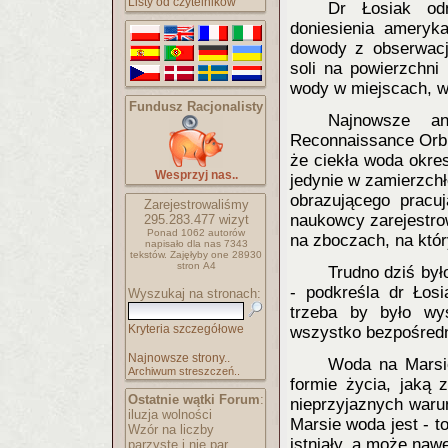
Listy od czytelników
Dr Łosiak od
doniesienia ameryk
dowody z obserwacj
soli na powierzchni
wody w miejscach, w
Fundusz Racjonalisty
Najnowsze a
Reconnaissance Orbit
że ciekła woda okre
Wesprzyj nas..
jedynie w zamierzchł
obrazującego pracu
Zarejestrowaliśmy
naukowcy zarejestro
295.283.477
wizyt
Ponad 1062 autorów
na zboczach, na któ
napisało
dla nas 7343
tekstów.
Zajęłyby one 28930
stron A4
Trudno dziś by
- podkreśla dr Łosi
Wyszukaj na stronach:
trzeba by było wysł
Kryteria szczegółowe
wszystko bezpośredni
Najnowsze strony..
Woda na Marsie
Archiwum streszczeń..
formie życia, jaką 
Ostatnie wątki Forum
:
nieprzyjaznych warun
iluzja wolności
Marsie woda jest - t
Wzór na liczby
istniały, a może nawe
parzyste i nie par..