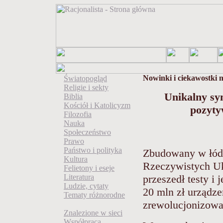
Nowinki i ciekawostki
Światopogląd
Religie i sekty
Unikalny s
Biblia
Kościół i Katolicyzm
pozyty
Filozofia
Nauka
Społeczeństwo
Prawo
Państwo i polityka
Zbudowany w łód
Kultura
Rzeczywistych U
Felietony i eseje
Literatura
przeszedł testy i
Ludzie, cytaty
20 mln zł urządze
Tematy różnorodne
zrewolucjonizowa
Znalezione w sieci
Współpraca