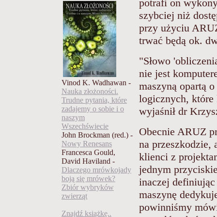
potrafi on wykony
szybciej niż dost
przy użyciu ARUZ-
trwać będą ok. dw
"Słowo 'obliczeni
nie jest komputer
Vinod K. Wadhawan -
maszyną opartą o
Nauka złożoności.
logicznych, które
Trudne pytania, które
zadajemy o sobie i o
wyjaśnił dr Krzys
naszym
Wszechświecie
Obecnie ARUZ pra
John Brockman (red.) -
na przeszkodzie, 
Nowy Renesans
Francesca Gould,
klienci z projek
David Haviland -
jednym przyciski
Dlaczego mrówkojady
boją się mrówek?
inaczej definiują
Zbiór wybryków
maszynę dedykuje
zwierząt
powinniśmy mówić
Znajdź książkę..