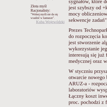
sygnałów, które 
Złota myśl
jest szybszy od 
Racjonalisty:
mocy obliczeniowe
"Wolnej myśli nie da się
wsadzić w kamasze".
sekwencje zadań"
Kuba Wojewódzki
Prezes Technopar
do rozpoczęcia k
jest stworzenie a
wykorzystanie je
interesują się ju
medycznej oraz w
W styczniu przys
otwarcie nowego 
ARUZ-a - rozpocz
laboratoriów wysp
Łączny koszt inwe
proc. pochodzi z