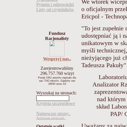
We wtorek wicepr
Pytania i odpowiedzi
o oficjalnym prze
Listy od czytelników
Ericpol - Techno
"To jest zupełnie
Fundusz
udostępniać ją i 
Racjonalisty
unikatowym w ska
myśli technicznej
nieżyjącego już c
Wesprzyj nas..
Tadeusza Pakuły" 
Zarejestrowaliśmy
296.757.760
wizyt
Laboratori
Ponad 1062 autorów napisało
dla
nas 7343 tekstów.
Zajęłyby one
Analizator R
28930 stron A4
zaprezentowa
Wyszukaj na stronach:
nad którym 
Kryteria szczegółowe
skład Labor
PAP/ 
Najnowsze strony..
Archiwum streszczeń..
Uważany za najwi
Ostatnie wątki