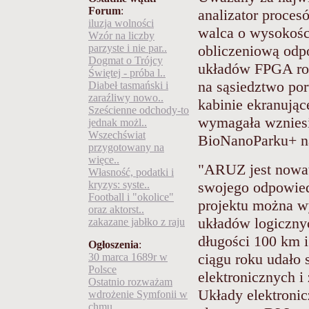
Forum
:
analizator proces
iluzja wolności
walca o wysokośc
Wzór na liczby
parzyste i nie par..
obliczeniową odp
Dogmat o Trójcy
układów FPGA roz
Świętej - próba l..
na sąsiedztwo po
Diabeł tasmański i
zaraźliwy nowo..
kabinie ekranują
Sześcienne odchody-to
wymagała wzniesi
jednak możl..
Wszechświat
BioNanoParku+ na
przygotowany na
więce..
"ARUZ jest nowat
Własność, podatki i
kryzys: syste..
swojego odpowied
Football i "okolice"
projektu można wy
oraz aktorst..
układów logiczny
zakazane jabłko z raju
długości 100 km i
Ogłoszenia
:
ciągu roku udało 
30 marca 1689r w
Polsce
elektronicznych i
Ostatnio rozważam
Układy elektronic
wdrożenie Symfonii w
chmu..