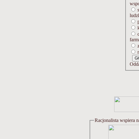
wspo
s
ludz
p
k
c
farm
z
n
Odda
Racjonalista wspiera 