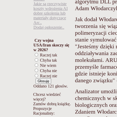
algorytmu DLL pro
Jakie są rzeczywiste
Adam Włodarczyk 
koszty wdrożenia AI
dobre szkolenia lub
materiały dotyczące
Jak dodał Włodar
Arc..
tworzenia się wią
Dodaj ogłoszenie..
polimeryzacji cie
stanie symulować
Czy wojna
USA/Iran skoczy się
"Jesteśmy dzięki 
w 2026?
oddziaływania za
Raczej tak
molekułami. ARUZ
Chyba tak
Nie wiem
przemyśle farmac
Chyba nie
gdzie istnieje ko
Raczej nie
danego związku" -
Oddano 121 głosów.
Analizator umożli
Chcesz wiedzieć
chemicznych w sk
więcej?
Zamów dobrą książkę.
biologicznych or
Propozycje
Zdaniem Włodarcz
Racjonalisty: