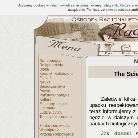
Używamy cookies w celach świadczenia usług, reklamy i statystyk. Korzystani
urządzeniu. Pamiętaj, że zawsze możesz
zmie
N
Światopogląd
Religie i sekty
Biblia
The Scie
Kościół i Katolicyzm
Filozofia
Nauka
Społeczeństwo
Prawo
Państwo i polityka
Zaledwie kilka
Kultura
Felietony i eseje
upadku respektowan
Literatura
teraz informujemy z
Ludzie, cytaty
Tematy różnorodne
będzie w dalszym c
naukach biologiczny
Znalezione w sieci
Współpraca
Jak
donosi
sa
Pytania i odpowiedzi