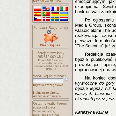
Listy od czytelników
emocjonującym jak
czasopisma. Święto
bankructwa i zamknie
Po ogłoszeniu 
Media Group, skonta
Fundusz Racjonalisty
właścicielami The Sc
reaktywacją czaso
pierwsze formalnośc
Wesprzyj nas..
"The Scientist" już
Zarejestrowaliśmy
Redakcja czas
295.812.069
wizyt
będzie publikować 
Ponad 1062 autorów
napisało
dla nas 7343
prowokujące opini
tekstów.
Zajęłyby one 28930
stron A4
dopracowanej oprawie
Wyszukaj na stronach:
Na koniec dod
wywrócone do góry 
Kryteria szczegółowe
będzie lepszy niż k
Najnowsze strony..
waszych biurkach,
Archiwum streszczeń..
ekranach przez jeszc
Ostatnie wątki Forum
:
iluzja wolności
Wzór na liczby
Katarzyna Kulma
parzyste i nie par..