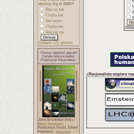
k
skoczy się w 2026?
c
Raczej tak
z
Chyba tak
n
Nie wiem
Chyba nie
Odda
Raczej nie
Oddano 121 głosów.
Chcesz wiedzieć więcej?
Zamów dobrą książkę.
Propozycje Racjonalisty:
Racjonalista wspiera na
John Brockman (red.) -
Nowy Renesans
Francesca Gould, David
Haviland -
Dlaczego