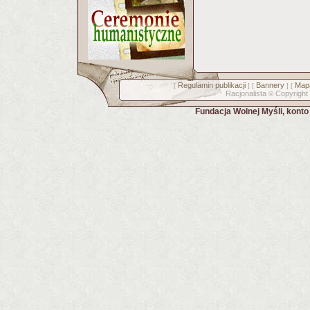
Regulamin publikacji
Bannery
Mapa
[
] [
] [
Racjonalista
Copyright
©
Fundacja Wolnej Myśli, kont