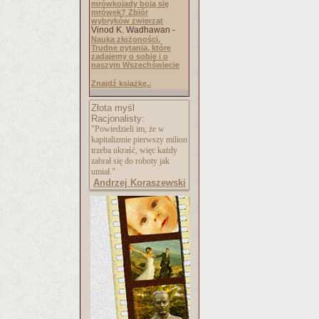
mrówkojady boją się
mrówek? Zbiór
wybryków zwierząt
Vinod K. Wadhawan -
Nauka złożoności.
Trudne pytania, które
zadajemy o sobie i o
naszym Wszechświecie
Znajdź książkę..
Złota myśl
Racjonalisty:
"Powiedzieli im, że w
kapitalizmie pierwszy milion
trzeba ukraść, więc każdy
zabrał się do roboty jak
umiał."
Andrzej Koraszewski