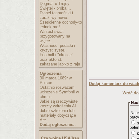
Dogmat o Trójcy
Świętej - próba l..
Diabeł tasmański i
zaraźliwy nowo..
Sześcienne odchody-to
jednak możl..
Wszechświat
przygotowany na
więce..
Własność, podatki i
kryzys: syste..
Football i "okolice"
oraz aktorst..
zakazane jabłko z raju
Ogłoszenia
:
30 marca 1689r w
Polsce
Dodaj komentarz do wiad
Ostatnio rozważam
wdrożenie Symfonii w
Wróć do 
chmu..
Jakie są rzeczywiste
Nauk
koszty wdrożenia AI
dobre szkolenia lub
Neur
materiały dotyczące
pracy
Arc..
s
Dodaj ogłoszenie..
poten
p
Czy wojna USA/Iran