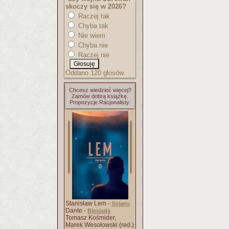
skoczy się w 2026?
Raczej tak
Chyba tak
Nie wiem
Chyba nie
Raczej nie
Oddano 120 głosów.
Chcesz wiedzieć więcej?
Zamów dobrą książkę.
Propozycje Racjonalisty:
Stanisław Lem -
Solaris
Dante -
Biesiada
Tomasz Kośmider,
Marek Wesołowski (red.)