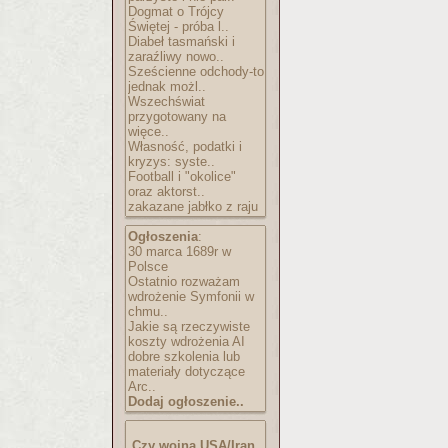
Dogmat o Trójcy
Świętej - próba l..
Diabeł tasmański i
zaraźliwy nowo..
Sześcienne odchody-to
jednak możl..
Wszechświat
przygotowany na
więce..
Własność, podatki i
kryzys: syste..
Football i "okolice"
oraz aktorst..
zakazane jabłko z raju
Ogłoszenia
:
30 marca 1689r w
Polsce
Ostatnio rozważam
wdrożenie Symfonii w
chmu..
Jakie są rzeczywiste
koszty wdrożenia AI
dobre szkolenia lub
materiały dotyczące
Arc..
Dodaj ogłoszenie..
Czy wojna USA/Iran