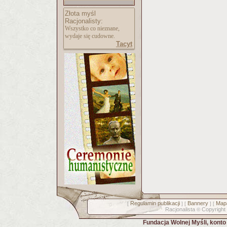
Złota myśl
Racjonalisty:
Wszystko co nieznane,
wydaje się cudowne.
Tacyt
Regulamin publikacji
Bannery
Mapa
[
] [
] [
Racjonalista
Copyright
©
Fundacja Wolnej Myśli, kont