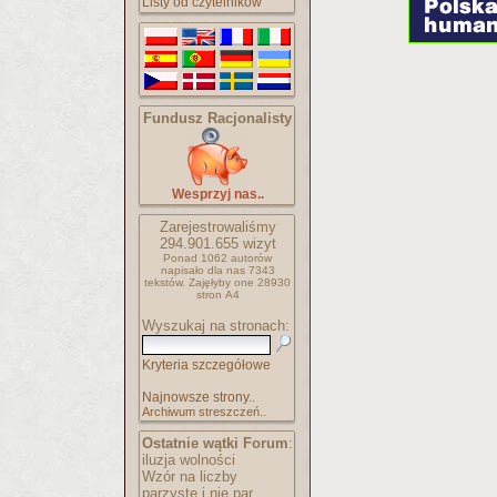
Listy od czytelników
Fundusz Racjonalisty
Wesprzyj nas..
Zarejestrowaliśmy
294.901.655
wizyt
Ponad 1062 autorów
napisało
dla nas 7343
tekstów.
Zajęłyby one 28930
stron A4
Wyszukaj na stronach:
Kryteria szczegółowe
Najnowsze strony..
Archiwum streszczeń..
Ostatnie wątki Forum
:
iluzja wolności
Wzór na liczby
parzyste i nie par..