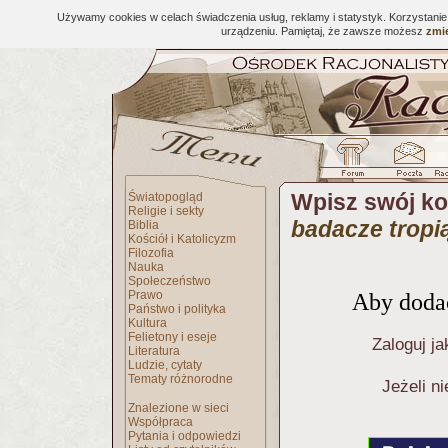
Używamy cookies w celach świadczenia usług, reklamy i statystyk. Korzystani
urządzeniu. Pamiętaj, że zawsze możesz
zmie
Wpisz swój k
Światopogląd
Religie i sekty
badacze tropią
Biblia
Kościół i Katolicyzm
Filozofia
Nauka
Społeczeństwo
Prawo
Aby dodać
Państwo i polityka
Kultura
Felietony i eseje
Zaloguj ja
Literatura
Ludzie, cytaty
Tematy różnorodne
Jeżeli n
Znalezione w sieci
Współpraca
Pytania i odpowiedzi