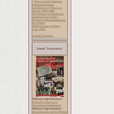
-
Kler w armii ludowej.
Duszpasterstwo
wojskowe w Polsce w
latach 1945-1956
Ars Regia. Czasopismo
poświęcone myśli i
historii wolnomularstwa.
Nr 2/1993
Wolnomularz Polski -
Lato 2012
Znajdź książkę..
Sklepik "Racjonalisty"
Mariusz Agnosiewicz -
Kościół a faszyzm.
Anatomia kolaboracji
Mariusz Agnosiewicz -
Zapomniane dzieje Polski