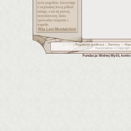
życie pogodnie, korzystając
z racjonalnej lewej półkuli
mózgu, a nie tej prawej,
instynktownej, która
sprowadza cierpienie i
tragedie.
Rita Levi-Montalchini
Regulamin publikacji
Bannery
Mapa
[
] [
] [
Racjonalista
Copyright
©
Fundacja Wolnej Myśli, kont