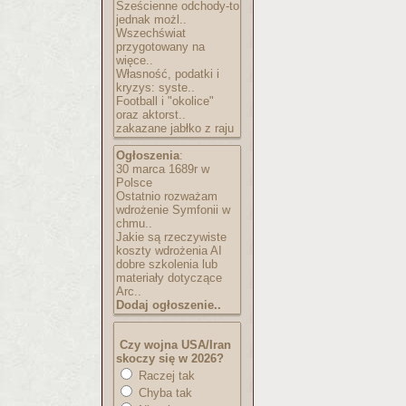
Sześcienne odchody-to
jednak możl..
Wszechświat
przygotowany na
więce..
Własność, podatki i
kryzys: syste..
Football i "okolice"
oraz aktorst..
zakazane jabłko z raju
Ogłoszenia
:
30 marca 1689r w
Polsce
Ostatnio rozważam
wdrożenie Symfonii w
chmu..
Jakie są rzeczywiste
koszty wdrożenia AI
dobre szkolenia lub
materiały dotyczące
Arc..
Dodaj ogłoszenie..
Czy wojna USA/Iran
skoczy się w 2026?
Raczej tak
Chyba tak