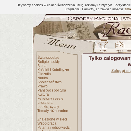
Używamy cookies w celach świadczenia usług, reklamy i statystyk. Korzystani
urządzeniu. Pamiętaj, że zawsze możesz
zmie
Tylko zalogowan
Światopogląd
Religie i sekty
w
Biblia
Kościół i Katolicyzm
Zaloguj si
Filozofia
Nauka
Społeczeństwo
Prawo
Państwo i polityka
Kultura
Felietony i eseje
Literatura
Ludzie, cytaty
Tematy różnorodne
Znalezione w sieci
Współpraca
Pytania i odpowiedzi