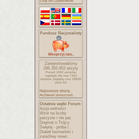
Listy od czytelników
Fundusz Racjonalisty
Wesprzyj nas..
Zarejestrowaliśmy
295.355.952
wizyty
Ponad 1062 autorów
napisało
dla nas 7343
tekstów.
Zajęłyby one 28930
stron A4
Najnowsze strony..
Archiwum streszczeń..
Ostatnie wątki Forum
:
iluzja wolności
Wzór na liczby
parzyste i nie par..
Dogmat o Trójcy
Świętej - próba l..
Diabeł tasmański i
zaraźliwy nowo..