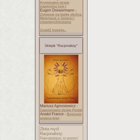
Kryminalne dzieje
papiestwa tom I
Eugen Drewermann -
Zstępuję na barkę słońca.
Medytacje o śmierci i
zmartwychwstaniu
Znajdź książkę..
Sklepik "Racjonalisty"
Mariusz Agnosiewicz -
Zapomniane dzieje Polski
Anatol France -
Bogowie
pragną krwi
Złota myśl
Racjonalisty:
Najważniejsze, to przeżyć