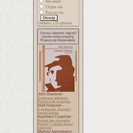
Nie wiem
Chyba nie
Raczej nie
Oddano 120 głosów.
Chcesz wiedzieć więcej?
Zamów dobrą książkę.
Propozycje Racjonalisty:
John Diamond -
Cudowne mikstury.
Podręcznik sceptyka
Niall Ferguson -
Cywilizacja. Zachód i
reszta świata
Kazimierz Czapiński -
Dokąd kler prowadzi
Polskę? Laickie mowy
sejmowe
Mariusz Agnosiewicz -