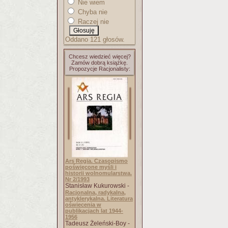
Nie wiem
Chyba nie
Raczej nie
Oddano 121 głosów.
Chcesz wiedzieć więcej?
Zamów dobrą książkę.
Propozycje Racjonalisty:
Ars Regia. Czasopismo
poświęcone myśli i
historii wolnomularstwa.
Nr 2/1993
Stanisław Kukurowski -
Racjonalna, radykalna,
antyklerykalna. Literatura
oświecenia w
publikacjach lat 1944-
1956
Tadeusz Żeleński-Boy -