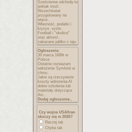
Sześcienne odchody-to
jednak możl..
Wszechświat
przygotowany na
więce..
Własność, podatki i
kryzys: syste..
Football i "okolice"
oraz aktorst..
zakazane jabłko z raju
Ogłoszenia
:
30 marca 1689r w
Polsce
Ostatnio rozważam
wdrożenie Symfonii w
chmu..
Jakie są rzeczywiste
koszty wdrożenia AI
dobre szkolenia lub
materiały dotyczące
Arc..
Dodaj ogłoszenie..
Czy wojna USA/Iran
skoczy się w 2026?
Raczej tak
Chyba tak