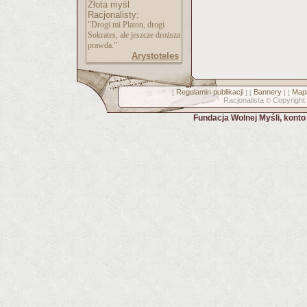
Złota myśl
Racjonalisty:
"Drogi mi Platon, drogi
Sokrates, ale jeszcze droższa
prawda."
Arystoteles
Regulamin publikacji
Bannery
Mapa
[
] [
] [
Racjonalista
Copyright
©
Fundacja Wolnej Myśli, kont