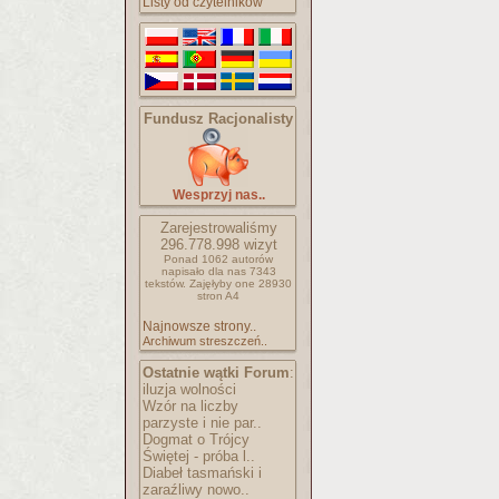
Listy od czytelników
Fundusz Racjonalisty
Wesprzyj nas..
Zarejestrowaliśmy
296.778.998
wizyt
Ponad 1062 autorów
napisało
dla nas 7343
tekstów.
Zajęłyby one 28930
stron A4
Najnowsze strony..
Archiwum streszczeń..
Ostatnie wątki Forum
:
iluzja wolności
Wzór na liczby
parzyste i nie par..
Dogmat o Trójcy
Świętej - próba l..
Diabeł tasmański i
zaraźliwy nowo..