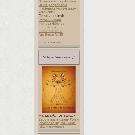
Dziewice konsystorskie.
Dzika gospodarka
małżeńska konsystorzy
katolickich
Cezary Lusiński -
Parnell. Droga
Irlandczyków do
demokracji
parlamentarnej
Ars Regia Nr 19
Znajdź książkę..
Sklepik "Racjonalisty"
Mariusz Agnosiewicz -
Zapomniane dzieje Polski
Prowadzę się rozumnie
(dla kierowców)