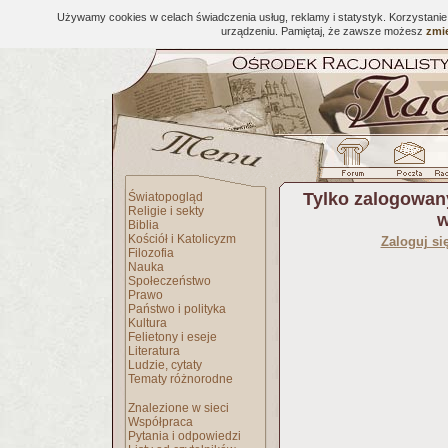
Używamy cookies w celach świadczenia usług, reklamy i statystyk. Korzystani
urządzeniu. Pamiętaj, że zawsze możesz
zmie
Tylko zalogowan
Światopogląd
Religie i sekty
w
Biblia
Kościół i Katolicyzm
Zaloguj si
Filozofia
Nauka
Społeczeństwo
Prawo
Państwo i polityka
Kultura
Felietony i eseje
Literatura
Ludzie, cytaty
Tematy różnorodne
Znalezione w sieci
Współpraca
Pytania i odpowiedzi