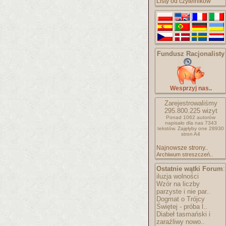
Listy od czytelników
Fundusz Racjonalisty
Wesprzyj nas..
Zarejestrowaliśmy
295.800.225
wizyt
Ponad 1062 autorów
napisało
dla nas 7343
tekstów.
Zajęłyby one 28930
stron A4
Najnowsze strony..
Archiwum streszczeń..
Ostatnie wątki Forum
:
iluzja wolności
Wzór na liczby
parzyste i nie par..
Dogmat o Trójcy
Świętej - próba l..
Diabeł tasmański i
zaraźliwy nowo..