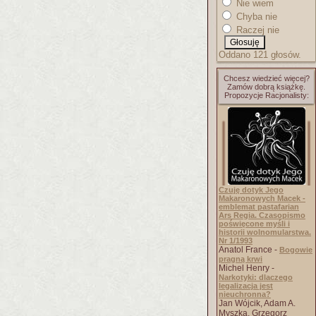
Nie wiem
Chyba nie
Raczej nie
Oddano 121 głosów.
Chcesz wiedzieć więcej?
Zamów dobrą książkę.
Propozycje Racjonalisty:
Czuję dotyk Jego
Makaronowych Macek -
emblemat pastafarian
Ars Regia. Czasopismo
poświęcone myśli i
historii wolnomularstwa.
Nr 1/1993
Anatol France -
Bogowie
pragną krwi
Michel Henry -
Narkotyki: dlaczego
legalizacja jest
nieuchronna?
Jan Wójcik, Adam A.
Myszka, Grzegorz