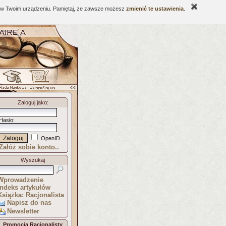
ne w Twoim urządzeniu. Pamiętaj, że zawsze możesz
zmienić te ustawienia
.
Zaloguj jako
:
Hasło
:
OpenID
Załóż sobie konto..
Wyszukaj
Wprowadzenie
Indeks artykułów
Książka: Racjonalista
Napisz do nas
Newsletter
Promocja Racjonalisty