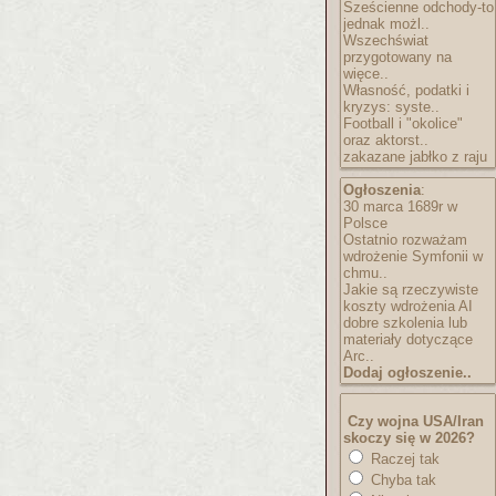
Sześcienne odchody-to
jednak możl..
Wszechświat
przygotowany na
więce..
Własność, podatki i
kryzys: syste..
Football i "okolice"
oraz aktorst..
zakazane jabłko z raju
Ogłoszenia
:
30 marca 1689r w
Polsce
Ostatnio rozważam
wdrożenie Symfonii w
chmu..
Jakie są rzeczywiste
koszty wdrożenia AI
dobre szkolenia lub
materiały dotyczące
Arc..
Dodaj ogłoszenie..
Czy wojna USA/Iran
skoczy się w 2026?
Raczej tak
Chyba tak