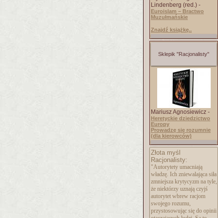
Lindenberg (red.) -
Euroislam – Bractwo
Muzułmańskie
Znajdź książkę..
Sklepik "Racjonalisty"
Mariusz Agnosiewicz -
Heretyckie dziedzictwo
Europy
Prowadzę się rozumnie
(dla kierowców)
Złota myśl
Racjonalisty:
"Autorytety umacniają
władzę. Ich zniewalająca siła
zmniejsza krytycyzm na tyle,
że niektórzy uznają czyjś
autorytet wbrew racjom
swojego rozumu,
przystosowując się do opinii