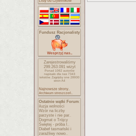
Listy od czytelników
Fundusz Racjonalisty
Wesprzyj nas..
Zarejestrowaliśmy
299.263.091
wizyt
Ponad 1062 autorów
napisało
dla nas 7343
tekstów.
Zajęłyby one 28930
stron A4
Najnowsze strony..
Archiwum streszczeń..
Ostatnie wątki Forum
:
iluzja wolności
Wzór na liczby
parzyste i nie par..
Dogmat o Trójcy
Świętej - próba l..
Diabeł tasmański i
zaraźliwy nowo..