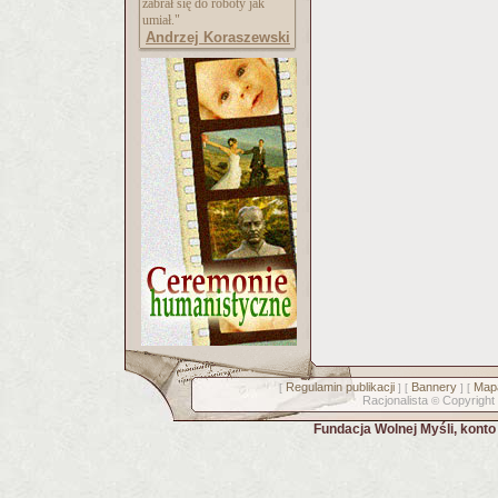
zabrał się do roboty jak
umiał."
Andrzej Koraszewski
Regulamin publikacji
Bannery
Mapa
[
] [
] [
Racjonalista
Copyright
©
Fundacja Wolnej Myśli, kont