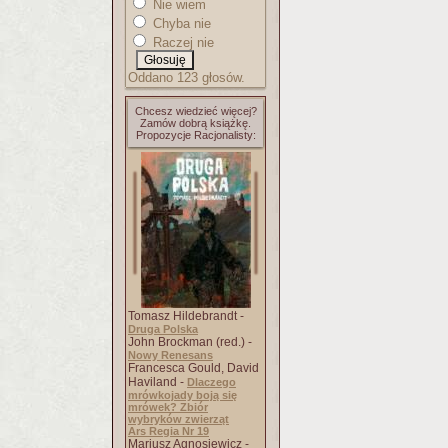
Nie wiem
Chyba nie
Raczej nie
Oddano 123 głosów.
Chcesz wiedzieć więcej?
Zamów dobrą książkę.
Propozycje Racjonalisty:
Tomasz Hildebrandt -
Druga Polska
John Brockman (red.) -
Nowy Renesans
Francesca Gould, David
Haviland -
Dlaczego
mrówkojady boją się
mrówek? Zbiór
wybryków zwierząt
Ars Regia Nr 19
Mariusz Agnosiewicz -