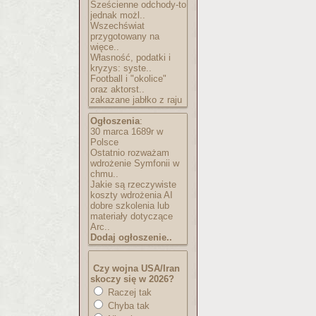
Sześcienne odchody-to
jednak możl..
Wszechświat
przygotowany na
więce..
Własność, podatki i
kryzys: syste..
Football i "okolice"
oraz aktorst..
zakazane jabłko z raju
Ogłoszenia
:
30 marca 1689r w
Polsce
Ostatnio rozważam
wdrożenie Symfonii w
chmu..
Jakie są rzeczywiste
koszty wdrożenia AI
dobre szkolenia lub
materiały dotyczące
Arc..
Dodaj ogłoszenie..
Czy wojna USA/Iran
skoczy się w 2026?
Raczej tak
Chyba tak