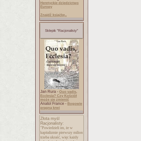
Heretyckie dziedzictwo
Europy
Znajdź książkę..
Sklepik "Racjonalisty"
Jan Rura -
Quo vadis,
Ecclesia? Czy Kościół
może się zmienić
Anatol France -
Bogowie
pragną krwi
Złota myśl
Racjonalisty:
"Powiedzieli im, że w
kapitalizmie pierwszy milion
trzeba ukraść, więc każdy