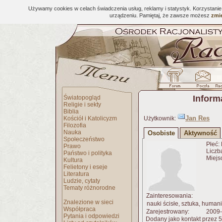
Używamy cookies w celach świadczenia usług, reklamy i statystyk. Korzystani
urządzeniu. Pamiętaj, że zawsze możesz
zmie
Inform
Światopogląd
Religie i sekty
Biblia
Jan Res
Kościół i Katolicyzm
Użytkownik:
Filozofia
Nauka
Osobiste
Aktywność
Społeczeństwo
Płeć:
Prawo
Liczb
Państwo i polityka
Miejs
Kultura
Felietony i eseje
Literatura
Ludzie, cytaty
Tematy różnorodne
Zainteresowania:
Znalezione w sieci
nauki ścisłe, sztuka, humanis
Współpraca
Zarejestrowany:
2009-
Pytania i odpowiedzi
Dodany jako kontakt przez 5