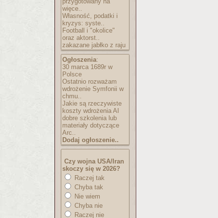
przygotowany na
więce..
Własność, podatki i
kryzys: syste..
Football i "okolice"
oraz aktorst..
zakazane jabłko z raju
Ogłoszenia
:
30 marca 1689r w
Polsce
Ostatnio rozważam
wdrożenie Symfonii w
chmu..
Jakie są rzeczywiste
koszty wdrożenia AI
dobre szkolenia lub
materiały dotyczące
Arc..
Dodaj ogłoszenie..
Czy wojna USA/Iran
skoczy się w 2026?
Raczej tak
Chyba tak
Nie wiem
Chyba nie
Raczej nie