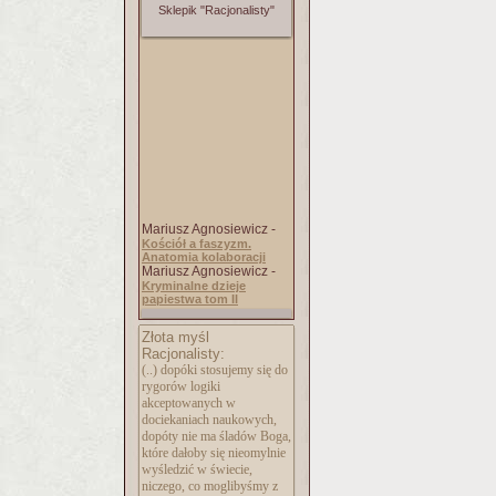
Sklepik "Racjonalisty"
Mariusz Agnosiewicz -
Kościół a faszyzm.
Anatomia kolaboracji
Mariusz Agnosiewicz -
Kryminalne dzieje
papiestwa tom II
Złota myśl
Racjonalisty:
(..) dopóki stosujemy się do
rygorów logiki
akceptowanych w
dociekaniach naukowych,
dopóty nie ma śladów Boga,
które dałoby się nieomylnie
wyśledzić w świecie,
niczego, co moglibyśmy z