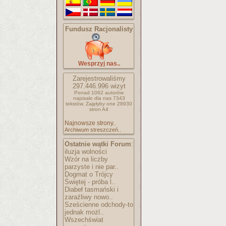
Fundusz Racjonalisty
Wesprzyj nas..
Zarejestrowaliśmy
297.446.996
wizyt
Ponad 1062 autorów
napisało
dla nas 7343
tekstów.
Zajęłyby one 28930
stron A4
Najnowsze strony..
Archiwum streszczeń..
Ostatnie wątki Forum
:
iluzja wolności
Wzór na liczby
parzyste i nie par..
Dogmat o Trójcy
Świętej - próba l..
Diabeł tasmański i
zaraźliwy nowo..
Sześcienne odchody-to
jednak możl..
Wszechświat