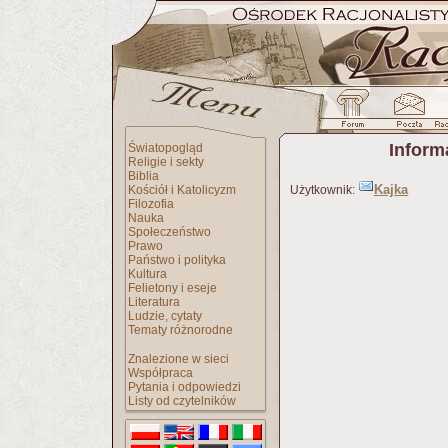
Inform
Światopogląd
Religie i sekty
Biblia
Kajka
Kościół i Katolicyzm
Użytkownik:
Filozofia
Nauka
Społeczeństwo
Prawo
Państwo i polityka
Kultura
Felietony i eseje
Literatura
Ludzie, cytaty
Tematy różnorodne
Znalezione w sieci
Współpraca
Pytania i odpowiedzi
Listy od czytelników