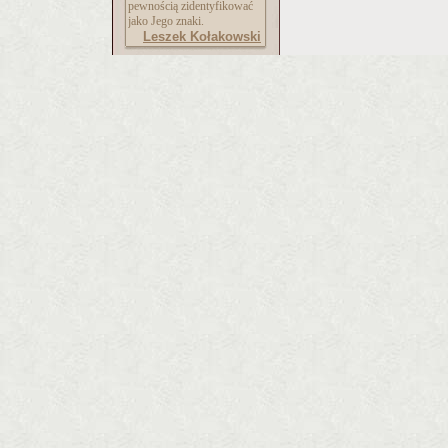
pewnością zidentyfikować
jako Jego znaki.
Leszek Kołakowski