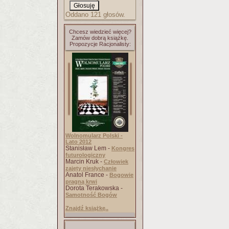
Oddano 121 głosów.
Chcesz wiedzieć więcej?
Zamów dobrą książkę.
Propozycje Racjonalisty:
Wolnomularz Polski -
Lato 2012
Stanisław Lem -
Kongres
futurologiczny
Marcin Kruk -
Człowiek
zajęty niesłychanie
Anatol France -
Bogowie
pragną krwi
Dorota Terakowska -
Samotność Bogów
Znajdź książkę..