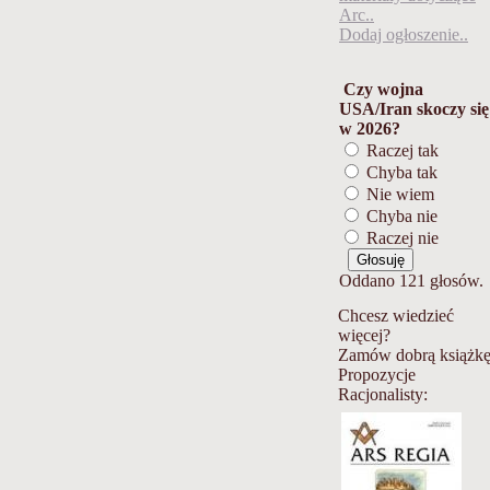
Arc..
Dodaj ogłoszenie..
Czy wojna
USA/Iran skoczy się
w 2026?
Raczej tak
Chyba tak
Nie wiem
Chyba nie
Raczej nie
Oddano 121 głosów.
Chcesz wiedzieć
więcej?
Zamów dobrą książkę
Propozycje
Racjonalisty: