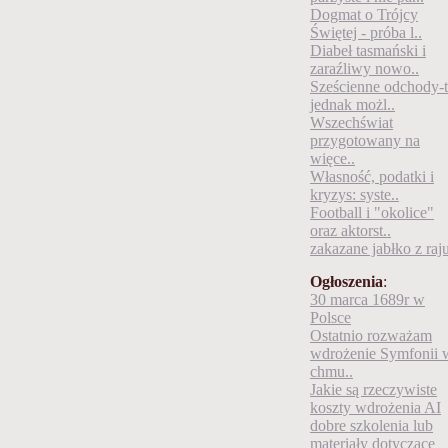
Dogmat o Trójcy
Świętej - próba l..
Diabeł tasmański i
zaraźliwy nowo..
Sześcienne odchody-
jednak możl..
Wszechświat
przygotowany na
więce..
Własność, podatki i
kryzys: syste..
Football i "okolice"
oraz aktorst..
zakazane jabłko z raj
Ogłoszenia
:
30 marca 1689r w
Polsce
Ostatnio rozważam
wdrożenie Symfonii 
chmu..
Jakie są rzeczywiste
koszty wdrożenia AI
dobre szkolenia lub
materiały dotyczące