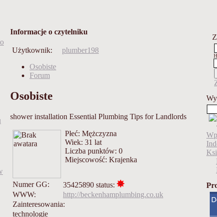
Informacje o czytelniku
Z
to
Użytkownik:
plumber198
H
Osobiste
Forum
Osobiste
Wy
shower installation Essential Plumbing Tips for Landlords
u
Płeć: Mężczyzna
Wp
Wiek: 31 lat
Ind
Liczba punktów: 0
Ksi
Miejscowość: Krajenka
w
Numer GG:
35425890 status:
Pro
WWW:
http://beckenhamplumbing.co.uk
Zainteresowania:
technologie