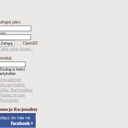
aloguj jako
:
asło
:
OpenID
Załóż sobie konto..
szukaj
rowadzenie
eks artykułów
ążka: Racjonalista
Napisz do nas
Newsletter
mocja Racjonalisty