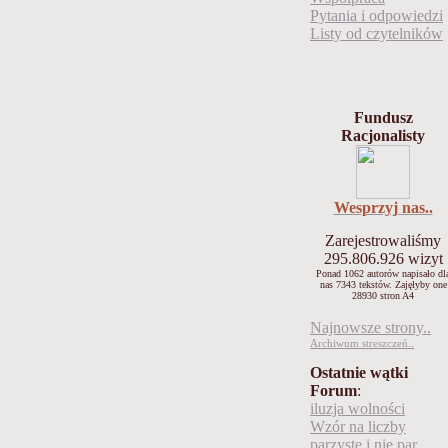
Pytania i odpowiedzi
Listy od czytelników
Fundusz
Racjonalisty
Wesprzyj nas..
Zarejestrowaliśmy
295.806.926
wizyt
Ponad 1062 autorów napisało
dl
nas 7343 tekstów.
Zajęłyby one
28930 stron A4
Najnowsze strony..
Archiwum streszczeń..
Ostatnie wątki
Forum
:
iluzja wolności
Wzór na liczby
parzyste i nie par..