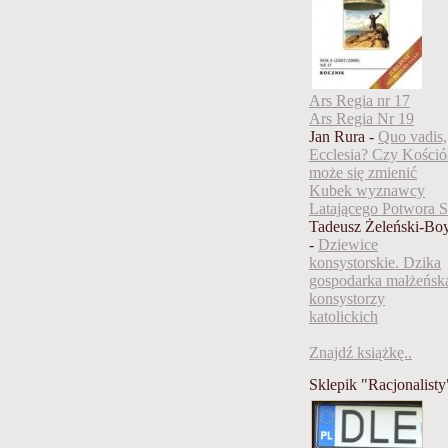
Ars Regia nr 17
Ars Regia Nr 19
Jan Rura -
Quo vadis,
Ecclesia? Czy Kośció
może się zmienić
Kubek wyznawcy
Latającego Potwora S
Tadeusz Żeleński-Bo
-
Dziewice
konsystorskie. Dzika
gospodarka małżeńsk
konsystorzy
katolickich
Znajdź książkę..
Sklepik "Racjonalisty