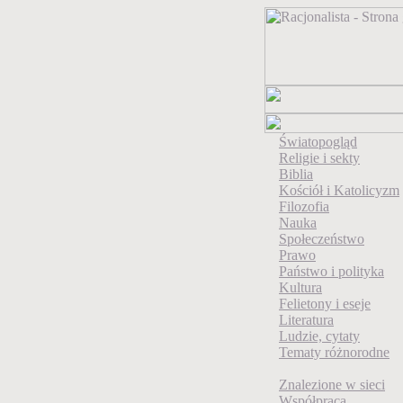
Światopogląd
Religie i sekty
Biblia
Kościół i Katolicyzm
Filozofia
Nauka
Społeczeństwo
Prawo
Państwo i polityka
Kultura
Felietony i eseje
Literatura
Ludzie, cytaty
Tematy różnorodne
Znalezione w sieci
Współpraca