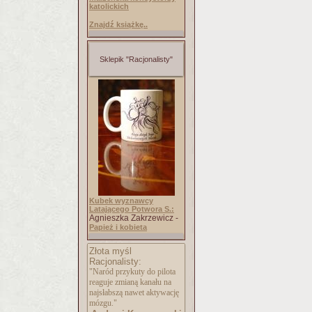
katolickich
Znajdź książkę..
Sklepik "Racjonalisty"
Kubek wyznawcy
Latającego Potwora S.:
Agnieszka Zakrzewicz -
Papież i kobieta
Złota myśl
Racjonalisty:
"Naród przykuty do pilota
reaguje zmianą kanału na
najsłabszą nawet aktywację
mózgu."