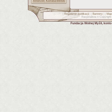
Andrzej Koraszewski
Regulamin publikacji
Bannery
Mapa
[
] [
] [
Racjonalista
Copyright
©
Fundacja Wolnej Myśli, kont