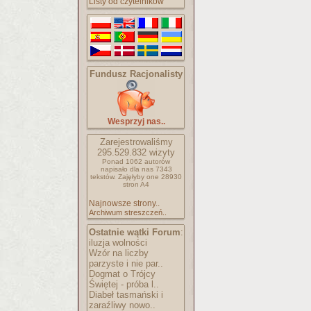
Listy od czytelników
Fundusz Racjonalisty
Wesprzyj nas..
Zarejestrowaliśmy
295.529.832
wizyty
Ponad 1062 autorów
napisało
dla nas 7343
tekstów.
Zajęłyby one 28930
stron A4
Najnowsze strony..
Archiwum streszczeń..
Ostatnie wątki Forum
:
iluzja wolności
Wzór na liczby
parzyste i nie par..
Dogmat o Trójcy
Świętej - próba l..
Diabeł tasmański i
zaraźliwy nowo..