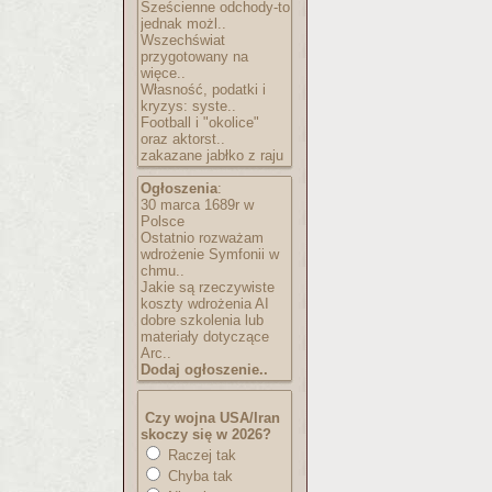
Sześcienne odchody-to
jednak możl..
Wszechświat
przygotowany na
więce..
Własność, podatki i
kryzys: syste..
Football i "okolice"
oraz aktorst..
zakazane jabłko z raju
Ogłoszenia
:
30 marca 1689r w
Polsce
Ostatnio rozważam
wdrożenie Symfonii w
chmu..
Jakie są rzeczywiste
koszty wdrożenia AI
dobre szkolenia lub
materiały dotyczące
Arc..
Dodaj ogłoszenie..
Czy wojna USA/Iran
skoczy się w 2026?
Raczej tak
Chyba tak