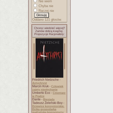
Nie wiem
Chyba nie
Raczej nie
Oddano 121 głosów.
Chcesz wiedzieć więcej?
Zamów dobrą książkę.
Propozycje Racjonalisty:
Friedrich Nietzsche -
Antychryst
Marcin Kruk -
Człowiek
zajęty niesłychanie
Umberto Eco -
Cmentarz
w Pradze
Dante -
Biesiada
Tadeusz Żeleński-Boy -
Dziewice konsystorskie.
Dzika gospodarka
małżeńska konsystorzy