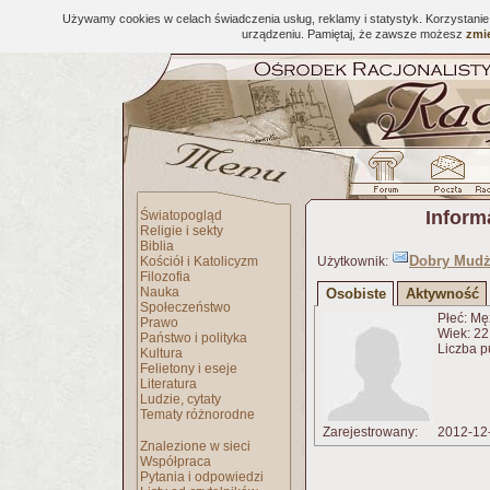
Używamy cookies w celach świadczenia usług, reklamy i statystyk. Korzystani
urządzeniu. Pamiętaj, że zawsze możesz
zmie
Inform
Światopogląd
Religie i sekty
Biblia
Dobry Mudży
Kościół i Katolicyzm
Użytkownik:
Filozofia
Nauka
Osobiste
Aktywność
Społeczeństwo
Płeć: Mę
Prawo
Wiek: 22 
Państwo i polityka
Liczba p
Kultura
Felietony i eseje
Literatura
Ludzie, cytaty
Tematy różnorodne
Zarejestrowany:
2012-12
Znalezione w sieci
Współpraca
Pytania i odpowiedzi