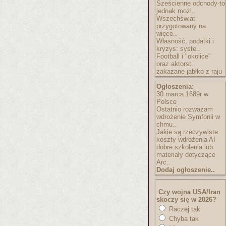
Sześcienne odchody-to
jednak możl..
Wszechświat
przygotowany na
więce..
Własność, podatki i
kryzys: syste..
Football i "okolice"
oraz aktorst..
zakazane jabłko z raju
Ogłoszenia
:
30 marca 1689r w
Polsce
Ostatnio rozważam
wdrożenie Symfonii w
chmu..
Jakie są rzeczywiste
koszty wdrożenia AI
dobre szkolenia lub
materiały dotyczące
Arc..
Dodaj ogłoszenie..
Czy wojna USA/Iran
skoczy się w 2026?
Raczej tak
Chyba tak