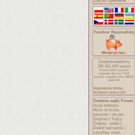
Listy od czytelników
Fundusz Racjonalisty
Wesprzyj nas..
Zarejestrowaliśmy
295.911.943
wizyty
Ponad 1062 autorów
napisało
dla nas 7343
tekstów.
Zajęłyby one 28930
stron A4
Najnowsze strony..
Archiwum streszczeń..
Ostatnie wątki Forum
:
iluzja wolności
Wzór na liczby
parzyste i nie par..
Dogmat o Trójcy
Świętej - próba l..
Diabeł tasmański i
zaraźliwy nowo..