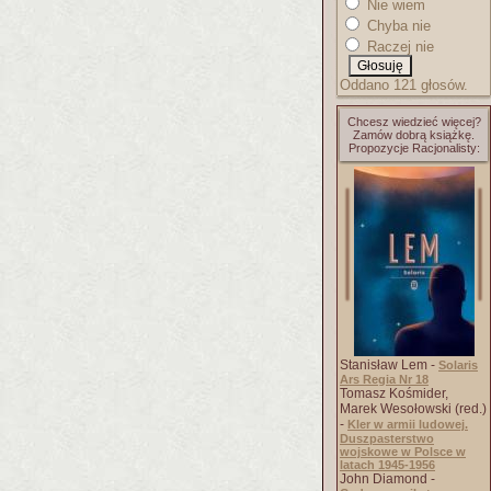
Nie wiem
Chyba nie
Raczej nie
Oddano 121 głosów.
Chcesz wiedzieć więcej?
Zamów dobrą książkę.
Propozycje Racjonalisty:
Stanisław Lem -
Solaris
Ars Regia Nr 18
Tomasz Kośmider,
Marek Wesołowski (red.)
-
Kler w armii ludowej.
Duszpasterstwo
wojskowe w Polsce w
latach 1945-1956
John Diamond -