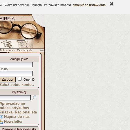
ne w Twoim urządzeniu. Pamiętaj, że zawsze możesz
zmienić te ustawienia
.
Zaloguj jako
:
Hasło
:
OpenID
Załóż sobie konto..
Wyszukaj
Wprowadzenie
Indeks artykułów
Książka: Racjonalista
Napisz do nas
Newsletter
Promocja Racjonalisty