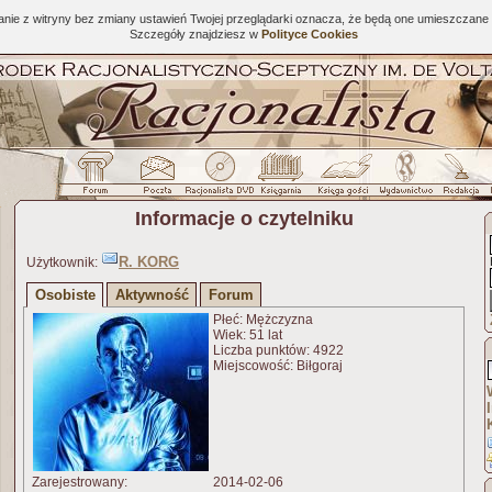
tanie z witryny bez zmiany ustawień Twojej przeglądarki oznacza, że będą one umieszcza
Szczegóły znajdziesz w
Polityce Cookies
Informacje o czytelniku
R. KORG
Użytkownik:
Osobiste
Aktywność
Forum
Płeć: Mężczyzna
Wiek: 51 lat
Liczba punktów: 4922
Miejscowość: Biłgoraj
Zarejestrowany:
2014-02-06