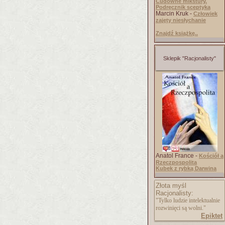
Cudowne mikstury.
Podręcznik sceptyka
Marcin Kruk -
Człowiek
zajęty niesłychanie
Znajdź książkę..
Sklepik "Racjonalisty"
Anatol France -
Kościół a
Rzeczpospolita
Kubek z rybką Darwina
Złota myśl
Racjonalisty:
"Tylko ludzie intelektualnie
rozwinięci są wolni."
Epiktet