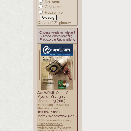
Nie wiem
Chyba nie
Raczej nie
Oddano 121 głosów.
Chcesz wiedzieć więcej?
Zamów dobrą książkę.
Propozycje Racjonalisty:
Jan Wójcik, Adam A.
Myszka, Grzegorz
Lindenberg (red.) -
Euroislam – Bractwo
Muzułmańskie
Tomasz Kośmider,
Marek Wesołowski (red.)
-
Kler w armii ludowej.
Duszpasterstwo
wojskowe w Polsce w