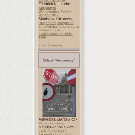
latach 1945-1956
Friedrich Nietzsche -
Antychryst
Wolnomularz Polski -
Wiosna 2012
Stanisław Kukurowski -
Racjonalna, radykalna,
antyklerykalna. Literatura
oświecenia w
publikacjach lat 1944-
1956
Znajdź książkę..
Sklepik "Racjonalisty"
Agnieszka Zakrzewicz -
Papież i kobieta
Mariusz Agnosiewicz -
Kościół a faszyzm.
Anatomia kolaboracji