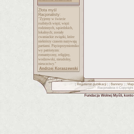
Złota myśl
Racjonalisty:
"Żyjemy w świecie
rozbitych więzi; więzi
rodzinnych, sąsiedzkich,
lokalnych; zostały
cwaniackie związki, które
niektórzy czasem nazywają
partiami. Pięcioprzymiotniko
wy patriotyzm:
romantyczny, religijny,
wodzowski, nieudolny,
nieuczciwy."
Andrzej Koraszewski
Regulamin publikacji
Bannery
Mapa
[
] [
] [
Racjonalista
Copyright
©
Fundacja Wolnej Myśli, kont