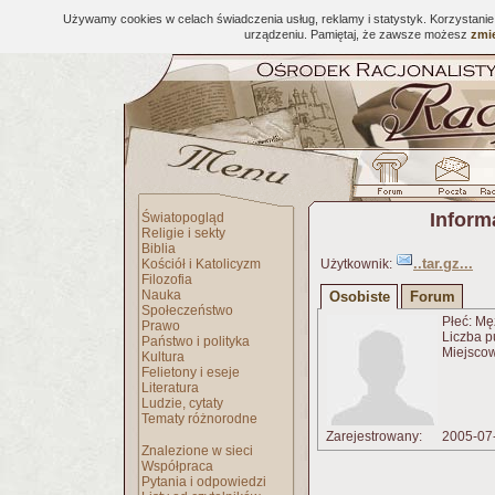
Używamy cookies w celach świadczenia usług, reklamy i statystyk. Korzystani
urządzeniu. Pamiętaj, że zawsze możesz
zmie
Inform
Światopogląd
Religie i sekty
Biblia
..tar.gz...
Kościół i Katolicyzm
Użytkownik:
Filozofia
Nauka
Osobiste
Forum
Społeczeństwo
Płeć: Mę
Prawo
Liczba p
Państwo i polityka
Miejscow
Kultura
Felietony i eseje
Literatura
Ludzie, cytaty
Tematy różnorodne
Zarejestrowany:
2005-07
Znalezione w sieci
Współpraca
Pytania i odpowiedzi