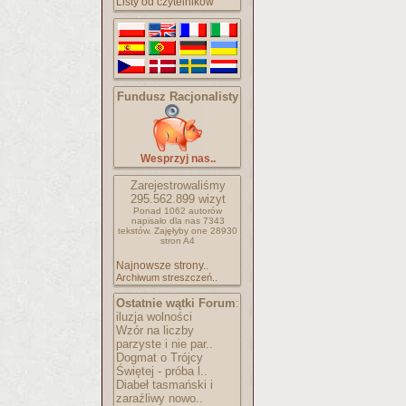
Listy od czytelników
Fundusz Racjonalisty
Wesprzyj nas..
Zarejestrowaliśmy
295.562.899
wizyt
Ponad 1062 autorów
napisało
dla nas 7343
tekstów.
Zajęłyby one 28930
stron A4
Najnowsze strony..
Archiwum streszczeń..
Ostatnie wątki Forum
:
iluzja wolności
Wzór na liczby
parzyste i nie par..
Dogmat o Trójcy
Świętej - próba l..
Diabeł tasmański i
zaraźliwy nowo..