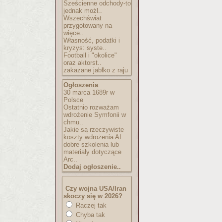
Sześcienne odchody-to
jednak możl..
Wszechświat
przygotowany na
więce..
Własność, podatki i
kryzys: syste..
Football i "okolice"
oraz aktorst..
zakazane jabłko z raju
Ogłoszenia
:
30 marca 1689r w
Polsce
Ostatnio rozważam
wdrożenie Symfonii w
chmu..
Jakie są rzeczywiste
koszty wdrożenia AI
dobre szkolenia lub
materiały dotyczące
Arc..
Dodaj ogłoszenie..
Czy wojna USA/Iran
skoczy się w 2026?
Raczej tak
Chyba tak