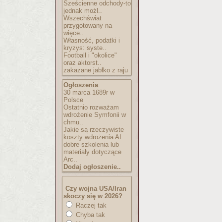
Sześcienne odchody-to
jednak możl..
Wszechświat
przygotowany na
więce..
Własność, podatki i
kryzys: syste..
Football i "okolice"
oraz aktorst..
zakazane jabłko z raju
Ogłoszenia
:
30 marca 1689r w
Polsce
Ostatnio rozważam
wdrożenie Symfonii w
chmu..
Jakie są rzeczywiste
koszty wdrożenia AI
dobre szkolenia lub
materiały dotyczące
Arc..
Dodaj ogłoszenie..
Czy wojna USA/Iran
skoczy się w 2026?
Raczej tak
Chyba tak