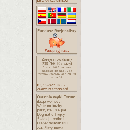
Listy od czytelników
Fundusz Racjonalisty
Wesprzyj nas..
Zarejestrowaliśmy
296.756.197
wizyt
Ponad 1062 autorów
napisało
dla nas 7343
tekstów.
Zajęłyby one 28930
stron A4
Najnowsze strony..
Archiwum streszczeń..
Ostatnie wątki Forum
:
iluzja wolności
Wzór na liczby
parzyste i nie par..
Dogmat o Trójcy
Świętej - próba l..
Diabeł tasmański i
zaraźliwy nowo..