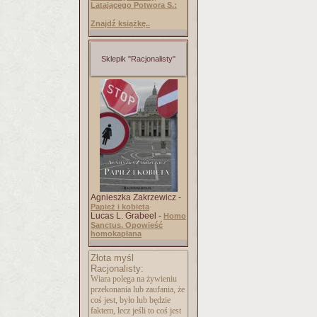
Latającego Potwora S.:
Znajdź książkę..
Sklepik "Racjonalisty"
Agnieszka Zakrzewicz -
Papież i kobieta
Lucas L. Grabeel -
Homo
Sanctus. Opowieść
homokapłana
Złota myśl
Racjonalisty:
Wiara polega na żywieniu
przekonania lub zaufania, że
coś jest, było lub będzie
faktem, lecz jeśli to coś jest