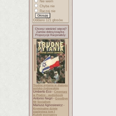
Nie wiem
Chyba nie
Raczej nie
Oddano 121 głosów.
Chcesz wiedzieć więcej?
Zamów dobrą książkę.
Propozycje Racjonalisty:
Trudne pytania w dialogu
polsko-żydowskim
Umberto Eco -
Cmentarz
w Pradze - audiobook
Antonio Negri -
Goodbye
Mr Socialism
Mariusz Agnosiewicz -
Kryminalne dzieje
papiestwa tom I
Kubek wyznawcy