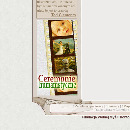
niezrozumiałe, nie można
być o tym przekonanym ani
ufać, że jest to prawdą.
Tad Clements
Regulamin publikacji
Bannery
Mapa
[
] [
] [
Racjonalista
Copyright
©
Fundacja Wolnej Myśli, kont