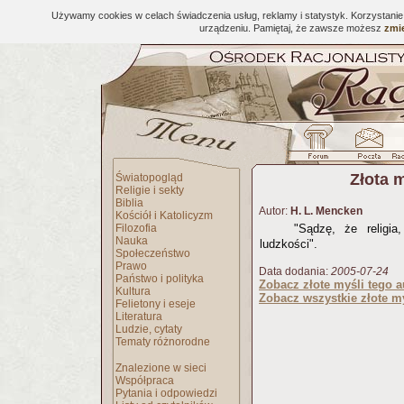
Używamy cookies w celach świadczenia usług, reklamy i statystyk. Korzystani
urządzeniu. Pamiętaj, że zawsze możesz
zmie
Złota 
Światopogląd
Religie i sekty
Biblia
Autor:
H. L. Mencken
Kościół i Katolicyzm
Filozofia
"Sądzę, że religia
Nauka
ludzkości".
Społeczeństwo
Prawo
Data dodania:
2005-07-24
Państwo i polityka
Zobacz złote myśli tego a
Kultura
Zobacz wszystkie złote my
Felietony i eseje
Literatura
Ludzie, cytaty
Tematy różnorodne
Znalezione w sieci
Współpraca
Pytania i odpowiedzi