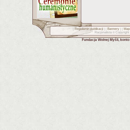
Regulamin publikacji
Bannery
Mapa
[
] [
] [
Racjonalista
Copyright
©
Fundacja Wolnej Myśli, kont