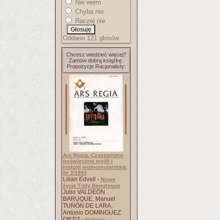
Nie wiem
Chyba nie
Raczej nie
Oddano 121 głosów.
Chcesz wiedzieć więcej?
Zamów dobrą książkę.
Propozycje Racjonalisty:
Ars Regia. Czasopismo
poświęcone myśli i
historii wolnomularstwa.
Nr 2/1993
Lilian Edvall -
Nowe
życie Tildy Bengtsson
Julio VALDEÓN
BARUQUE, Manuel
TUŃÓN DE LARA,
Antonio DOMINGUEZ
ORTIZ -
Historia