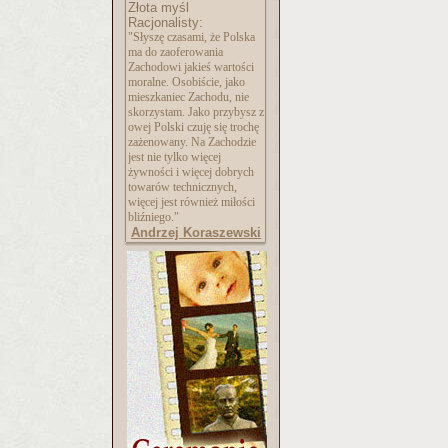
Złota myśl
Racjonalisty:
"Słyszę czasami, że Polska
ma do zaoferowania
Zachodowi jakieś wartości
moralne. Osobiście, jako
mieszkaniec Zachodu, nie
skorzystam. Jako przybysz z
owej Polski czuję się trochę
zażenowany. Na Zachodzie
jest nie tylko więcej
żywności i więcej dobrych
towarów technicznych,
więcej jest również miłości
bliźniego."
Andrzej Koraszewski