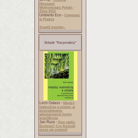
Hiszpanii
Wolnomularz Polski -
Zima 2012
Umberto Eco -
Cmentarz
w Pradze
Znajdź książkę..
Sklepik "Racjonalisty"
Lech Ostasz -
Między
realnością a utopią: w
poszukiwaniu
alternatywnej formy
współbycia
Jan Rura -
Quo vadis,
Ecclesia? Czy Kościół
może się zmienić