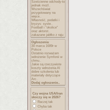
Sześcienne odchody-to
jednak możl..
Wszechświat
przygotowany na
więce..
Własność, podatki i
kryzys: syste..
Football i "okolice"
oraz aktorst..
zakazane jabłko z raju
Ogłoszenia
:
30 marca 1689r w
Polsce
Ostatnio rozważam
wdrożenie Symfonii w
chmu..
Jakie są rzeczywiste
koszty wdrożenia AI
dobre szkolenia lub
materiały dotyczące
Arc..
Dodaj ogłoszenie..
Czy wojna USA/Iran
skoczy się w 2026?
Raczej tak
Chyba tak