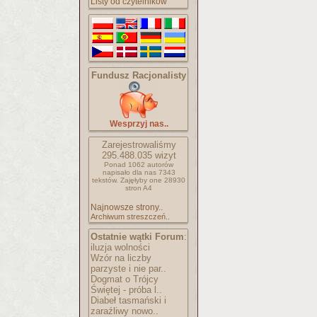
Listy od czytelników
Fundusz Racjonalisty
Wesprzyj nas..
Zarejestrowaliśmy
295.488.035
wizyt
Ponad 1062 autorów
napisało
dla nas 7343
tekstów.
Zajęłyby one 28930
stron A4
Najnowsze strony..
Archiwum streszczeń..
Ostatnie wątki Forum
:
iluzja wolności
Wzór na liczby
parzyste i nie par..
Dogmat o Trójcy
Świętej - próba l..
Diabeł tasmański i
zaraźliwy nowo..