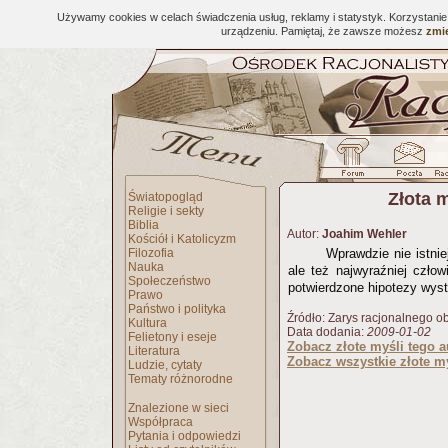
Używamy cookies w celach świadczenia usług, reklamy i statystyk. Korzystani
urządzeniu. Pamiętaj, że zawsze możesz
zmie
Złota 
Światopogląd
Religie i sekty
Biblia
Autor:
Joahim Wehler
Kościół i Katolicyzm
Filozofia
Wprawdzie nie istni
Nauka
ale też najwyraźniej człow
Społeczeństwo
potwierdzone hipotezy wyst
Prawo
Państwo i polityka
Źródło: Zarys racjonalnego o
Kultura
Data dodania:
2009-01-02
Felietony i eseje
Zobacz złote myśli tego a
Literatura
Zobacz wszystkie złote my
Ludzie, cytaty
Tematy różnorodne
Znalezione w sieci
Współpraca
Pytania i odpowiedzi