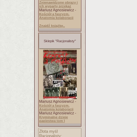
Znienawidzone obrazy i
ich wyparty przekaz
Mariusz Agnosiewicz -
Kościół a faszyzm.
Anatomia kolaboracji
Znajdź książkę..
Sklepik "Racjonalisty"
Mariusz Agnosiewicz -
Kościół a faszyzm.
Anatomia kolaboracji
Mariusz Agnosiewicz -
Kryminalne dzieje
papiestwa tom I
Złota myśl
Racjonalisty: