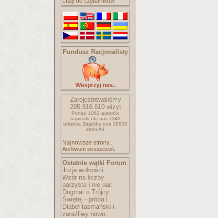
Listy od czytelników
Fundusz Racjonalisty
Wesprzyj nas..
Zarejestrowaliśmy
295.816.610
wizyt
Ponad 1062 autorów
napisało
dla nas 7343
tekstów.
Zajęłyby one 28930
stron A4
Najnowsze strony..
Archiwum streszczeń..
Ostatnie wątki Forum
:
iluzja wolności
Wzór na liczby
parzyste i nie par..
Dogmat o Trójcy
Świętej - próba l..
Diabeł tasmański i
zaraźliwy nowo..