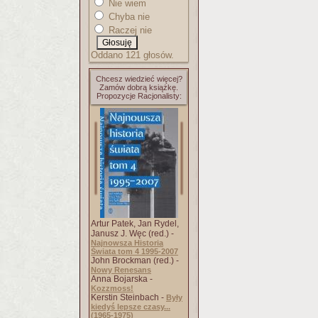
Nie wiem
Chyba nie
Raczej nie
Oddano 121 głosów.
Chcesz wiedzieć więcej?
Zamów dobrą książkę.
Propozycje Racjonalisty:
Artur Patek, Jan Rydel,
Janusz J. Węc (red.) -
Najnowsza Historia
Świata tom 4 1995-2007
John Brockman (red.) -
Nowy Renesans
Anna Bojarska -
Kozzmoss!
Kerstin Steinbach -
Były
kiedyś lepsze czasy...
(1965-1975)