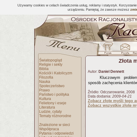
Używamy cookies w celach świadczenia usług, reklamy i statystyk. Korzystani
urządzeniu. Pamiętaj, że zawsze możesz
zmie
Złota 
Światopogląd
Religie i sekty
Biblia
Autor:
Daniel Dennett
Kościół i Katolicyzm
Filozofia
Kluczowym problem
Nauka
sposób zachęcenia klientów
Społeczeństwo
Prawo
Źródło: Odczarowanie, 2008
Państwo i polityka
Data dodania:
2009-04-21
Kultura
Zobacz złote myśli tego a
Felietony i eseje
Zobacz wszystkie złote my
Literatura
Ludzie, cytaty
Tematy różnorodne
Znalezione w sieci
Współpraca
Pytania i odpowiedzi