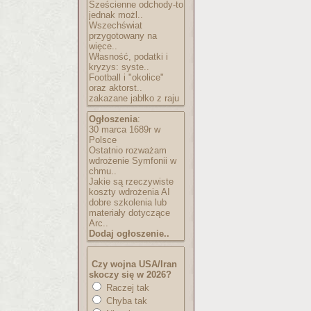
Sześcienne odchody-to
jednak możl..
Wszechświat
przygotowany na
więce..
Własność, podatki i
kryzys: syste..
Football i "okolice"
oraz aktorst..
zakazane jabłko z raju
Ogłoszenia
:
30 marca 1689r w
Polsce
Ostatnio rozważam
wdrożenie Symfonii w
chmu..
Jakie są rzeczywiste
koszty wdrożenia AI
dobre szkolenia lub
materiały dotyczące
Arc..
Dodaj ogłoszenie..
Czy wojna USA/Iran
skoczy się w 2026?
Raczej tak
Chyba tak