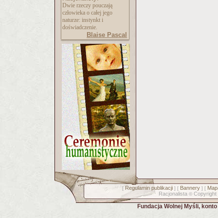
Dwie rzeczy pouczają
człowieka o całej jego
naturze: instynkt i
doświadczenie.
Blaise Pascal
Regulamin publikacji
Bannery
Mapa
[
] [
] [
Racjonalista
Copyright
©
Fundacja Wolnej Myśli, kont