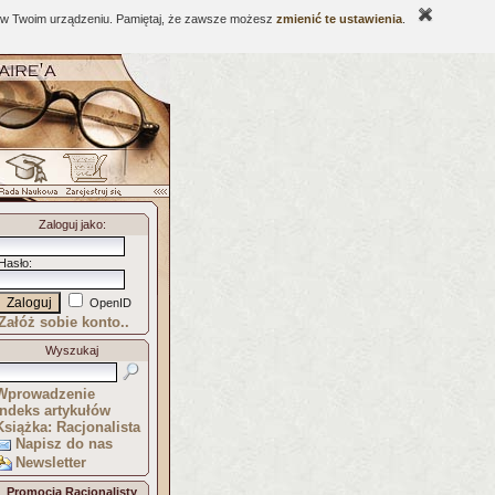
ne w Twoim urządzeniu. Pamiętaj, że zawsze możesz
zmienić te ustawienia
.
Zaloguj jako
:
Hasło
:
OpenID
Załóż sobie konto..
Wyszukaj
Wprowadzenie
Indeks artykułów
Książka: Racjonalista
Napisz do nas
Newsletter
Promocja Racjonalisty