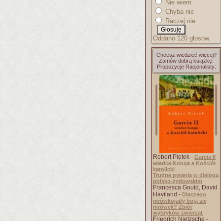
Nie wiem
Chyba nie
Raczej nie
Oddano 120 głosów.
Chcesz wiedzieć więcej?
Zamów dobrą książkę.
Propozycje Racjonalisty:
Robert Piętek -
Garcia II
władca Konga a Kościół
katolicki
Trudne pytania w dialogu
polsko-żydowskim
Francesca Gould, David
Haviland -
Dlaczego
mrówkojady boją się
mrówek? Zbiór
wybryków zwierząt
Friedrich Nietzsche -