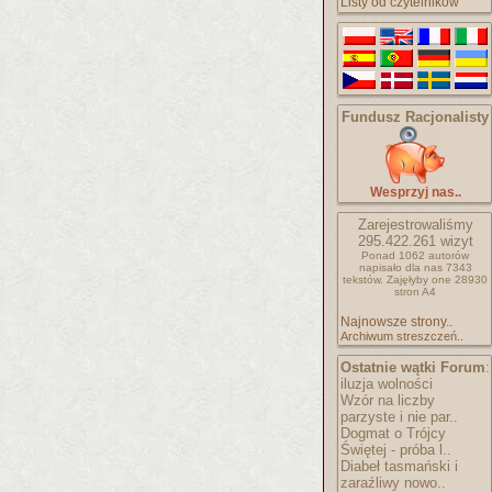
Listy od czytelników
Fundusz Racjonalisty
Wesprzyj nas..
Zarejestrowaliśmy
295.422.261
wizyt
Ponad 1062 autorów
napisało
dla nas 7343
tekstów.
Zajęłyby one 28930
stron A4
Najnowsze strony..
Archiwum streszczeń..
Ostatnie wątki Forum
:
iluzja wolności
Wzór na liczby
parzyste i nie par..
Dogmat o Trójcy
Świętej - próba l..
Diabeł tasmański i
zaraźliwy nowo..