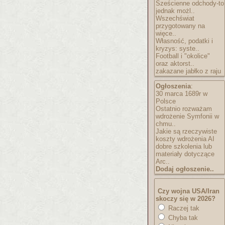
Sześcienne odchody-to
jednak możl..
Wszechświat
przygotowany na
więce..
Własność, podatki i
kryzys: syste..
Football i "okolice"
oraz aktorst..
zakazane jabłko z raju
Ogłoszenia
:
30 marca 1689r w
Polsce
Ostatnio rozważam
wdrożenie Symfonii w
chmu..
Jakie są rzeczywiste
koszty wdrożenia AI
dobre szkolenia lub
materiały dotyczące
Arc..
Dodaj ogłoszenie..
Czy wojna USA/Iran
skoczy się w 2026?
Raczej tak
Chyba tak