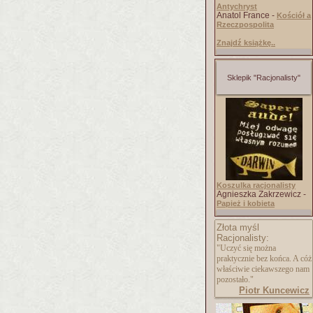
Antychryst
Anatol France -
Kościół a
Rzeczpospolita
Znajdź książkę..
Sklepik "Racjonalisty"
Koszulka racjonalisty
Agnieszka Zakrzewicz -
Papież i kobieta
Złota myśl
Racjonalisty:
"Uczyć się można
praktycznie bez końca. A cóż
właściwie ciekawszego nam
pozostało."
Piotr Kuncewicz