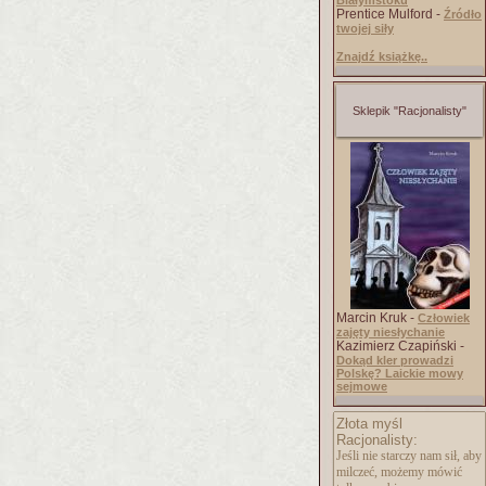
Białymstoku
Prentice Mulford -
Źródło
twojej siły
Znajdź książkę..
Sklepik "Racjonalisty"
Marcin Kruk -
Człowiek
zajęty niesłychanie
Kazimierz Czapiński -
Dokąd kler prowadzi
Polskę? Laickie mowy
sejmowe
Złota myśl
Racjonalisty:
Jeśli nie starczy nam sił, aby
milczeć, możemy mówić