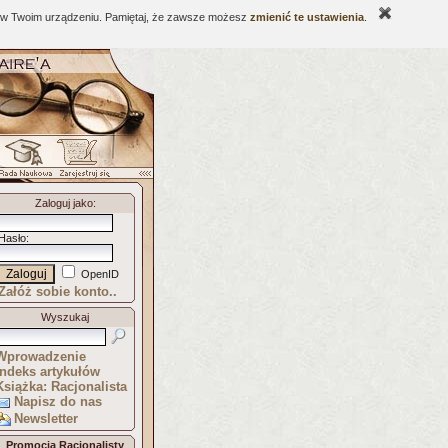
ne w Twoim urządzeniu. Pamiętaj, że zawsze możesz
zmienić te ustawienia
.
Zaloguj jako
:
Hasło
:
OpenID
Załóż sobie konto..
Wyszukaj
Wprowadzenie
Indeks artykułów
Książka: Racjonalista
Napisz do nas
Newsletter
Promocja Racjonalisty