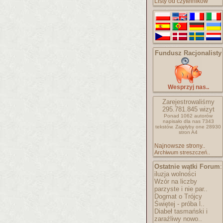
Listy od czytelników
Fundusz Racjonalisty
Wesprzyj nas..
Zarejestrowaliśmy
295.781.845
wizyt
Ponad 1062 autorów
napisało
dla nas 7343
tekstów.
Zajęłyby one 28930
stron A4
Najnowsze strony..
Archiwum streszczeń..
Ostatnie wątki Forum
:
iluzja wolności
Wzór na liczby
parzyste i nie par..
Dogmat o Trójcy
Świętej - próba l..
Diabeł tasmański i
zaraźliwy nowo..