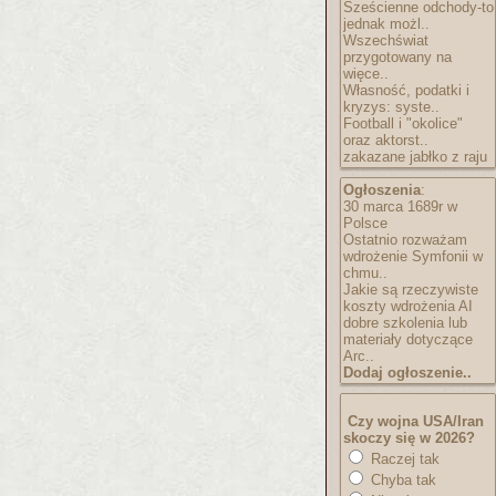
Sześcienne odchody-to
jednak możl..
Wszechświat
przygotowany na
więce..
Własność, podatki i
kryzys: syste..
Football i "okolice"
oraz aktorst..
zakazane jabłko z raju
Ogłoszenia
:
30 marca 1689r w
Polsce
Ostatnio rozważam
wdrożenie Symfonii w
chmu..
Jakie są rzeczywiste
koszty wdrożenia AI
dobre szkolenia lub
materiały dotyczące
Arc..
Dodaj ogłoszenie..
Czy wojna USA/Iran
skoczy się w 2026?
Raczej tak
Chyba tak