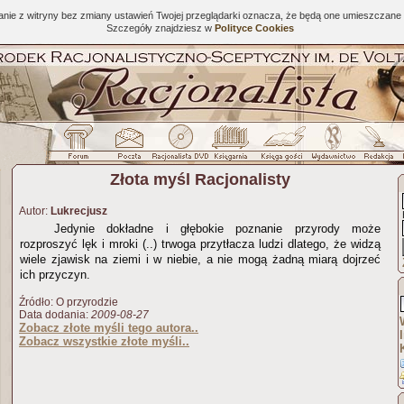
tanie z witryny bez zmiany ustawień Twojej przeglądarki oznacza, że będą one umieszcza
Szczegóły znajdziesz w
Polityce Cookies
Złota myśl Racjonalisty
Autor:
Lukrecjusz
Jedynie dokładne i głębokie poznanie przyrody może
rozproszyć lęk i mroki (..) trwoga przytłacza ludzi dlatego, że widzą
wiele zjawisk na ziemi i w niebie, a nie mogą żadną miarą dojrzeć
ich przyczyn.
Źródło: O przyrodzie
Data dodania:
2009-08-27
Zobacz złote myśli tego autora..
Zobacz wszystkie złote myśli..