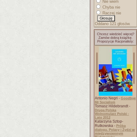
Nie wiem
Chyba nie
Raczej nie
Oddano 121 głosów.
Chcesz wiedzieć więcej?
Zamów dobrą książkę.
Propozycje Racjonalisty:
Antonio Negri -
Goodbye
Mr Socialism
Tomasz Hildebrandt -
Druga Polska
Wolnomularz Polski -
Lato 2012
Katarzyna Sztop-
Rutkowska -
Próba
dialogu. Polacy i Żydzi w
międzywojennym