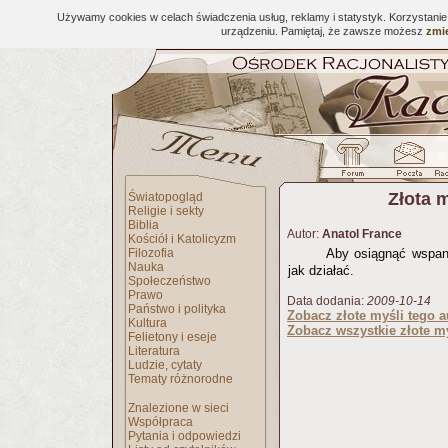
Używamy cookies w celach świadczenia usług, reklamy i statystyk. Korzystani
urządzeniu. Pamiętaj, że zawsze możesz
zmie
Złota 
Światopogląd
Religie i sekty
Biblia
Autor:
Anatol France
Kościół i Katolicyzm
Filozofia
Aby osiągnąć wspan
Nauka
jak działać.
Społeczeństwo
Prawo
Data dodania:
2009-10-14
Państwo i polityka
Zobacz złote myśli tego a
Kultura
Zobacz wszystkie złote my
Felietony i eseje
Literatura
Ludzie, cytaty
Tematy różnorodne
Znalezione w sieci
Współpraca
Pytania i odpowiedzi