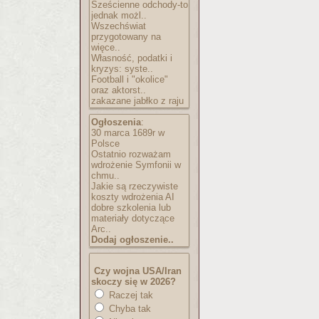
Sześcienne odchody-to
jednak możl..
Wszechświat
przygotowany na
więce..
Własność, podatki i
kryzys: syste..
Football i "okolice"
oraz aktorst..
zakazane jabłko z raju
Ogłoszenia
:
30 marca 1689r w
Polsce
Ostatnio rozważam
wdrożenie Symfonii w
chmu..
Jakie są rzeczywiste
koszty wdrożenia AI
dobre szkolenia lub
materiały dotyczące
Arc..
Dodaj ogłoszenie..
Czy wojna USA/Iran
skoczy się w 2026?
Raczej tak
Chyba tak