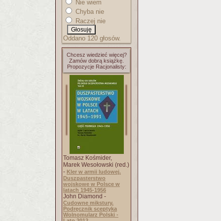
Nie wiem
Chyba nie
Raczej nie
Oddano 120 głosów.
Chcesz wiedzieć więcej?
Zamów dobrą książkę.
Propozycje Racjonalisty:
Tomasz Kośmider,
Marek Wesołowski (red.)
-
Kler w armii ludowej.
Duszpasterstwo
wojskowe w Polsce w
latach 1945-1956
John Diamond -
Cudowne mikstury.
Podręcznik sceptyka
Wolnomularz Polski -
Lato 2012