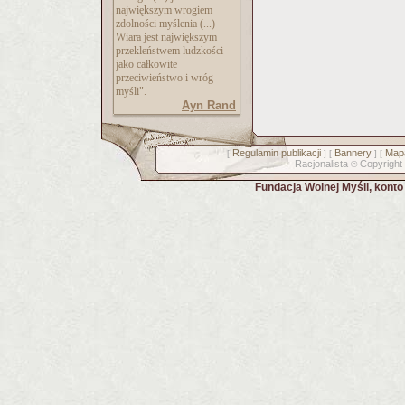
największym wrogiem
zdolności myślenia (...)
Wiara jest największym
przekleństwem ludzkości
jako całkowite
przeciwieństwo i wróg
myśli".
Ayn Rand
Regulamin publikacji
Bannery
Mapa
[
] [
] [
Racjonalista
Copyright
©
Fundacja Wolnej Myśli, kont