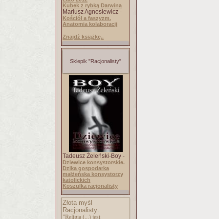
Kubek z rybką Darwina
Mariusz Agnosiewicz -
Kościół a faszyzm.
Anatomia kolaboracji
Znajdź książkę..
Sklepik "Racjonalisty"
Tadeusz Żeleński-Boy -
Dziewice konsystorskie.
Dzika gospodarka
małżeńska konsystorzy
katolickich
Koszulka racjonalisty
Złota myśl
Racjonalisty:
"Religia (...) jest