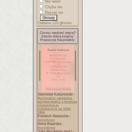
Nie wiem
Chyba nie
Raczej nie
Oddano 120 głosów.
Chcesz wiedzieć więcej?
Zamów dobrą książkę.
Propozycje Racjonalisty:
Stanisław Kukurowski -
Racjonalna, radykalna,
antyklerykalna. Literatura
oświecenia w
publikacjach lat 1944-
1956
Friedrich Nietzsche -
Antychryst
Anna Bojarska -
Kozzmoss!
John Brockman (red.) -