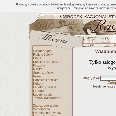
Używamy cookies w celach świadczenia usług, reklamy i statystyk. Korzystani
urządzeniu. Pamiętaj, że zawsze możesz
zmie
Wiadomoś
Światopogląd
Religie i sekty
Biblia
Tylko zalog
Kościół i Katolicyzm
Filozofia
wys
Nauka
Społeczeństwo
Prawo
Zaloguj jako
:
Państwo i polityka
Zalo
Kultura
Jeżeli nie jesteś
Felietony i eseje
Literatura
Ludzie, cytaty
Tematy różnorodne
Znalezione w sieci
Współpraca
Pytania i odpowiedzi