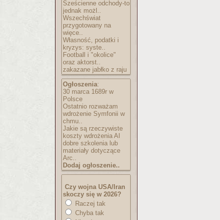
Sześcienne odchody-to
jednak możl..
Wszechświat
przygotowany na
więce..
Własność, podatki i
kryzys: syste..
Football i "okolice"
oraz aktorst..
zakazane jabłko z raju
Ogłoszenia
:
30 marca 1689r w
Polsce
Ostatnio rozważam
wdrożenie Symfonii w
chmu..
Jakie są rzeczywiste
koszty wdrożenia AI
dobre szkolenia lub
materiały dotyczące
Arc..
Dodaj ogłoszenie..
Czy wojna USA/Iran
skoczy się w 2026?
Raczej tak
Chyba tak