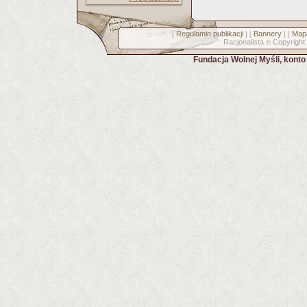
Regulamin publikacji
Bannery
Mapa
[
] [
] [
Racjonalista
Copyright
©
Fundacja Wolnej Myśli, kont