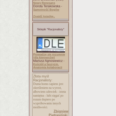
Nowy Renesans
Dorota Terakowska -
Samotność Bogów
Znajdź książkę..
Sklepik "Racjonalisty"
Prowadzę się rozumnie
(dla kierowców)
Mariusz Agnosiewicz -
Kościół a faszyzm.
Anatomia kolaboracji
Złota myśl
Racjonalisty:
Duma homo sapiens jest
określeniem na wyrost,
albowiem człowiek - istota
namiętna - lubi sięgać po
rozum dopiero po
wypróbowaniu innych
możliwości.
Zbigniew
Pietrasiński