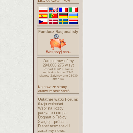
Listy od czytelników
Fundusz Racjonalisty
Wesprzyj nas..
Zarejestrowaliśmy
294.806.275
wizyt
Ponad 1062 autorów
napisało
dla nas 7343
tekstów.
Zajęłyby one 28930
stron A4
Najnowsze strony..
Archiwum streszczeń..
Ostatnie wątki Forum
:
iluzja wolności
Wzór na liczby
parzyste i nie par..
Dogmat o Trójcy
Świętej - próba l..
Diabeł tasmański i
zaraźliwy nowo..