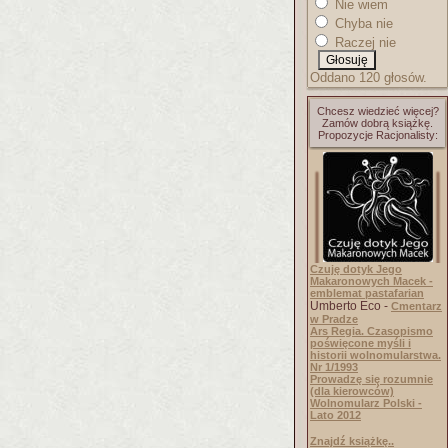
Nie wiem
Chyba nie
Raczej nie
Oddano 120 głosów.
Chcesz wiedzieć więcej?
Zamów dobrą książkę.
Propozycje Racjonalisty:
Czuję dotyk Jego
Makaronowych Macek -
emblemat pastafarian
Umberto Eco -
Cmentarz
w Pradze
Ars Regia. Czasopismo
poświęcone myśli i
historii wolnomularstwa.
Nr 1/1993
Prowadzę się rozumnie
(dla kierowców)
Wolnomularz Polski -
Lato 2012
Znajdź książkę..