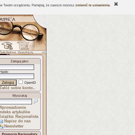
ne w Twoim urządzeniu. Pamiętaj, że zawsze możesz
zmienić te ustawienia
.
Zaloguj jako
:
Hasło
:
OpenID
Załóż sobie konto..
Wyszukaj
Wprowadzenie
Indeks artykułów
Książka: Racjonalista
Napisz do nas
Newsletter
Promocja Racjonalisty