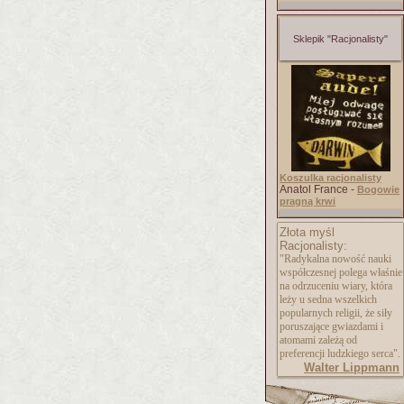
Sklepik "Racjonalisty"
Koszulka racjonalisty
Anatol France -
Bogowie
pragną krwi
Złota myśl
Racjonalisty:
"Radykalna nowość nauki
współczesnej polega właśnie
na odrzuceniu wiary, która
leży u sedna wszelkich
popularnych religii, że siły
poruszające gwiazdami i
atomami zależą od
preferencji ludzkiego serca".
Walter Lippmann