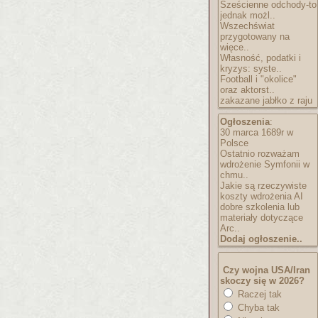
Sześcienne odchody-to
jednak możl..
Wszechświat
przygotowany na
więce..
Własność, podatki i
kryzys: syste..
Football i "okolice"
oraz aktorst..
zakazane jabłko z raju
Ogłoszenia
:
30 marca 1689r w
Polsce
Ostatnio rozważam
wdrożenie Symfonii w
chmu..
Jakie są rzeczywiste
koszty wdrożenia AI
dobre szkolenia lub
materiały dotyczące
Arc..
Dodaj ogłoszenie..
Czy wojna USA/Iran
skoczy się w 2026?
Raczej tak
Chyba tak