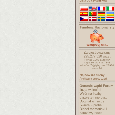
Listy od czytelników
Fundusz Racjonalisty
Wesprzyj nas..
Zarejestrowaliśmy
295.277.320
wizyt
Ponad 1062 autorów
napisało
dla nas 7343
tekstów.
Zajęłyby one 28930
stron A4
Najnowsze strony..
Archiwum streszczeń..
Ostatnie wątki Forum
:
iluzja wolności
Wzór na liczby
parzyste i nie par..
Dogmat o Trójcy
Świętej - próba l..
Diabeł tasmański i
zaraźliwy nowo..