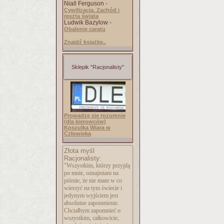
Niall Ferguson -
Cywilizacja. Zachód i
reszta świata
Ludwik Bazylow -
Obalenie caratu
Znajdź książkę..
Sklepik "Racjonalisty"
Prowadzę się rozumnie
(dla kierowców)
Koszulka Wiara w
Człowieka
Złota myśl
Racjonalisty:
"Wszystkim, którzy przyjdą
po mnie, oznajmiam na
piśmie, że nie mam w co
wierzyć na tym świecie i
jedynym wyjściem jest
absolutne zapomnienie.
Chciałbym zapomnieć o
wszystkim, całkowicie,