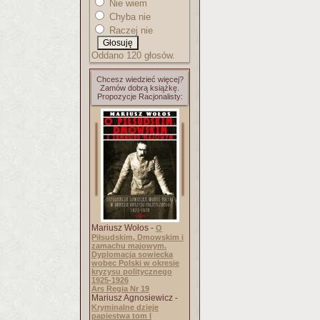
Nie wiem
Chyba nie
Raczej nie
Oddano 120 głosów.
Chcesz wiedzieć więcej?
Zamów dobrą książkę.
Propozycje Racjonalisty:
Mariusz Wołos -
O
Piłsudskim, Dmowskim i
zamachu majowym.
Dyplomacja sowiecka
wobec Polski w okresie
kryzysu politycznego
1925-1926
Ars Regia Nr 19
Mariusz Agnosiewicz -
Kryminalne dzieje
papiestwa tom I