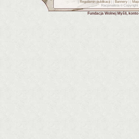
Regulamin publikacji
Bannery
Mapa
[
] [
] [
Racjonalista
Copyright
©
Fundacja Wolnej Myśli, kont