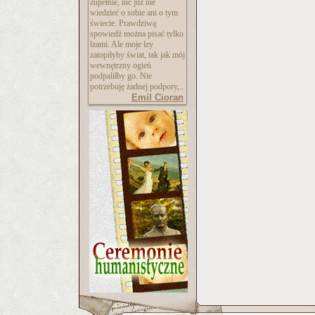
zupełnie, nic już nie
wiedzieć o sobie ani o tym
świecie. Prawdziwą
spowiedź można pisać tylko
łzami. Ale moje łzy
zatopiłyby świat, tak jak mój
wewnętrzny ogień
podpaliłby go. Nie
potrzebuję żadnej podpory,..
Emil Cioran