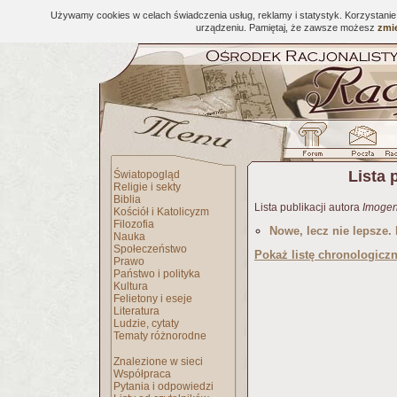
Używamy cookies w celach świadczenia usług, reklamy i statystyk. Korzystani
urządzeniu. Pamiętaj, że zawsze możesz
zmie
Lista 
Światopogląd
Religie i sekty
Biblia
Lista publikacji autora
Imogen
Kościół i Katolicyzm
Filozofia
Nowe, lecz nie lepsze.
Nauka
Społeczeństwo
Pokaż listę chronologicz
Prawo
Państwo i polityka
Kultura
Felietony i eseje
Literatura
Ludzie, cytaty
Tematy różnorodne
Znalezione w sieci
Współpraca
Pytania i odpowiedzi