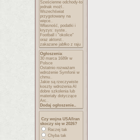
Sześcienne odchody-to
jednak możl..
Wszechświat
przygotowany na
więce..
Własność, podatki i
kryzys: syste..
Football i "okolice"
oraz aktorst..
zakazane jabłko z raju
Ogłoszenia
:
30 marca 1689r w
Polsce
Ostatnio rozważam
wdrożenie Symfonii w
chmu..
Jakie są rzeczywiste
koszty wdrożenia AI
dobre szkolenia lub
materiały dotyczące
Arc..
Dodaj ogłoszenie..
Czy wojna USA/Iran
skoczy się w 2026?
Raczej tak
Chyba tak