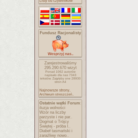
Listy od czytelników
Fundusz Racjonalisty
Wesprzyj nas..
Zarejestrowaliśmy
295.290.670
wizyt
Ponad 1062 autorów
napisało
dla nas 7343
tekstów.
Zajęłyby one 28930
stron A4
Najnowsze strony..
Archiwum streszczeń..
Ostatnie wątki Forum
:
iluzja wolności
Wzór na liczby
parzyste i nie par..
Dogmat o Trójcy
Świętej - próba l..
Diabeł tasmański i
zaraźliwy nowo..