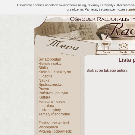
Używamy cookies w celach świadczenia usług, reklamy i statystyk. Korzystani
urządzeniu. Pamiętaj, że zawsze możesz
zmie
Lista 
Światopogląd
Religie i sekty
Biblia
Brak stron takiego autora.
Kościół i Katolicyzm
Filozofia
Nauka
Społeczeństwo
Prawo
Państwo i polityka
Kultura
Felietony i eseje
Literatura
Ludzie, cytaty
Tematy różnorodne
Znalezione w sieci
Współpraca
Pytania i odpowiedzi