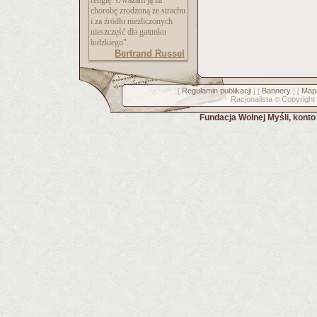
religię. Uważam ją za
chorobę zrodzoną ze strachu
i za źródło niezliczonych
nieszczęść dla gatunku
ludzkiego".
Bertrand Russel
Regulamin publikacji
Bannery
Mapa
[
] [
] [
Racjonalista
Copyright
©
Fundacja Wolnej Myśli, kont