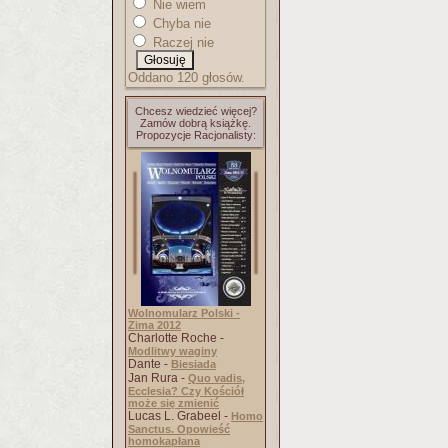
Nie wiem
Chyba nie
Raczej nie
Oddano 120 głosów.
Chcesz wiedzieć więcej?
Zamów dobrą książkę.
Propozycje Racjonalisty:
Wolnomularz Polski -
Zima 2012
Charlotte Roche -
Modlitwy waginy
Dante -
Biesiada
Jan Rura -
Quo vadis,
Ecclesia? Czy Kościół
może się zmienić
Lucas L. Grabeel -
Homo
Sanctus. Opowieść
homokapłana