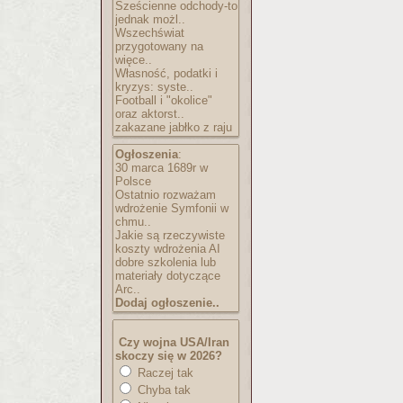
Sześcienne odchody-to
jednak możl..
Wszechświat
przygotowany na
więce..
Własność, podatki i
kryzys: syste..
Football i "okolice"
oraz aktorst..
zakazane jabłko z raju
Ogłoszenia
:
30 marca 1689r w
Polsce
Ostatnio rozważam
wdrożenie Symfonii w
chmu..
Jakie są rzeczywiste
koszty wdrożenia AI
dobre szkolenia lub
materiały dotyczące
Arc..
Dodaj ogłoszenie..
Czy wojna USA/Iran
skoczy się w 2026?
Raczej tak
Chyba tak