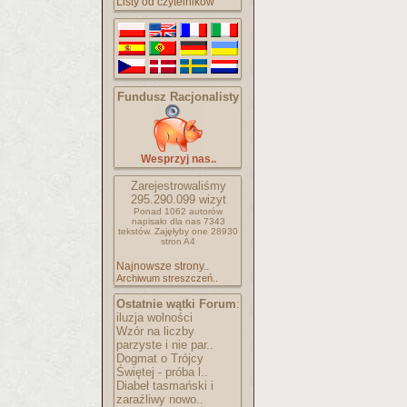
Listy od czytelników
Fundusz Racjonalisty
Wesprzyj nas..
Zarejestrowaliśmy
295.290.099
wizyt
Ponad 1062 autorów
napisało
dla nas 7343
tekstów.
Zajęłyby one 28930
stron A4
Najnowsze strony..
Archiwum streszczeń..
Ostatnie wątki Forum
:
iluzja wolności
Wzór na liczby
parzyste i nie par..
Dogmat o Trójcy
Świętej - próba l..
Diabeł tasmański i
zaraźliwy nowo..