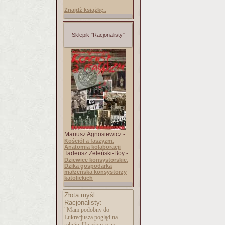
Znajdź książkę..
Sklepik "Racjonalisty"
Mariusz Agnosiewicz -
Kościół a faszyzm.
Anatomia kolaboracji
Tadeusz Żeleński-Boy -
Dziewice konsystorskie.
Dzika gospodarka
małżeńska konsystorzy
katolickich
Złota myśl
Racjonalisty:
"Mam podobny do
Lukrecjusza pogląd na