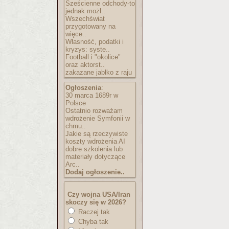
Sześcienne odchody-to
jednak możl..
Wszechświat
przygotowany na
więce..
Własność, podatki i
kryzys: syste..
Football i "okolice"
oraz aktorst..
zakazane jabłko z raju
Ogłoszenia
:
30 marca 1689r w
Polsce
Ostatnio rozważam
wdrożenie Symfonii w
chmu..
Jakie są rzeczywiste
koszty wdrożenia AI
dobre szkolenia lub
materiały dotyczące
Arc..
Dodaj ogłoszenie..
Czy wojna USA/Iran
skoczy się w 2026?
Raczej tak
Chyba tak