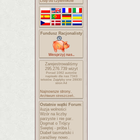
Listy od czytelników
Fundusz Racjonalisty
Wesprzyj nas..
Zarejestrowaliśmy
295.276.739
wizyt
Ponad 1062 autorów
napisało
dla nas 7343
tekstów.
Zajęłyby one 28930
stron A4
Najnowsze strony..
Archiwum streszczeń..
Ostatnie wątki Forum
:
iluzja wolności
Wzór na liczby
parzyste i nie par..
Dogmat o Trójcy
Świętej - próba l..
Diabeł tasmański i
zaraźliwy nowo..