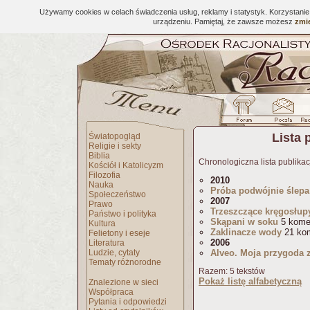
Używamy cookies w celach świadczenia usług, reklamy i statystyk. Korzystani
urządzeniu. Pamiętaj, że zawsze możesz
zmie
Lista 
Światopogląd
Religie i sekty
Biblia
Chronologiczna lista publikac
Kościół i Katolicyzm
Filozofia
2010
Nauka
Próba podwójnie ślepa
Społeczeństwo
2007
Prawo
Trzeszczące kręgosłup
Państwo i polityka
Skąpani w soku
5 kome
Kultura
Zaklinacze wody
21 ko
Felietony i eseje
2006
Literatura
Ludzie, cytaty
Alveo. Moja przygoda 
Tematy różnorodne
Razem: 5 tekstów
Pokaż listę alfabetyczną
Znalezione w sieci
Współpraca
Pytania i odpowiedzi