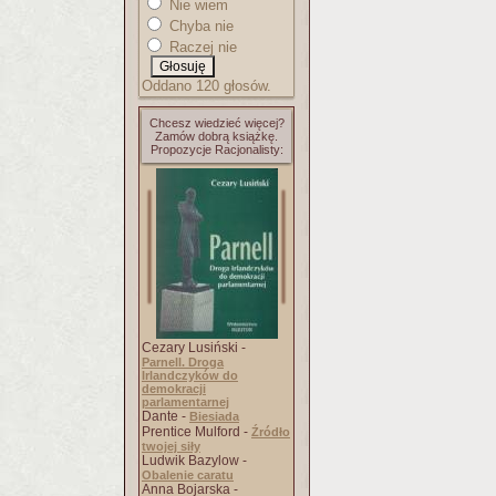
Nie wiem
Chyba nie
Raczej nie
Oddano 120 głosów.
Chcesz wiedzieć więcej?
Zamów dobrą książkę.
Propozycje Racjonalisty:
Cezary Lusiński -
Parnell. Droga
Irlandczyków do
demokracji
parlamentarnej
Dante -
Biesiada
Prentice Mulford -
Źródło
twojej siły
Ludwik Bazylow -
Obalenie caratu
Anna Bojarska -