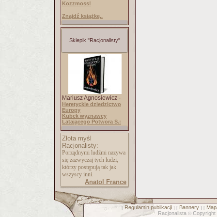
Kozzmoss!
Znajdź książkę..
Sklepik "Racjonalisty"
Mariusz Agnosiewicz -
Heretyckie dziedzictwo
Europy
Kubek wyznawcy
Latającego Potwora S.:
Złota myśl
Racjonalisty:
Porządnymi ludźmi nazywa
się zazwyczaj tych ludzi,
którzy postępują tak jak
wszyscy inni.
Anatol France
Regulamin publikacji
Bannery
Mapa
[
] [
] [
Racjonalista
Copyright
©