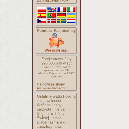
Listy od czytelników
Fundusz Racjonalisty
Wesprzyj nas..
Zarejestrowaliśmy
295.805.640
wizyt
Ponad 1062 autorów
napisało
dla nas 7343
tekstów.
Zajęłyby one 28930
stron A4
Najnowsze strony..
Archiwum streszczeń..
Ostatnie wątki Forum
:
iluzja wolności
Wzór na liczby
parzyste i nie par..
Dogmat o Trójcy
Świętej - próba l..
Diabeł tasmański i
zaraźliwy nowo..