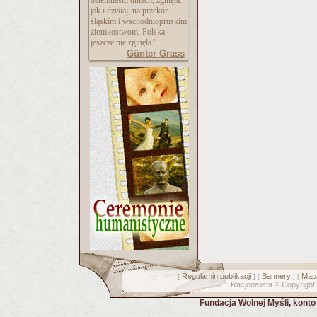
osiemnastu dniach, zginęła:
jak i dzisiaj, na przekór
śląskim i wschodniopruskim
ziomkostwom, Polska
jeszcze nie zginęła."
Günter Grass
Regulamin publikacji
Bannery
Mapa
[
] [
] [
Racjonalista
Copyright
©
Fundacja Wolnej Myśli, kont