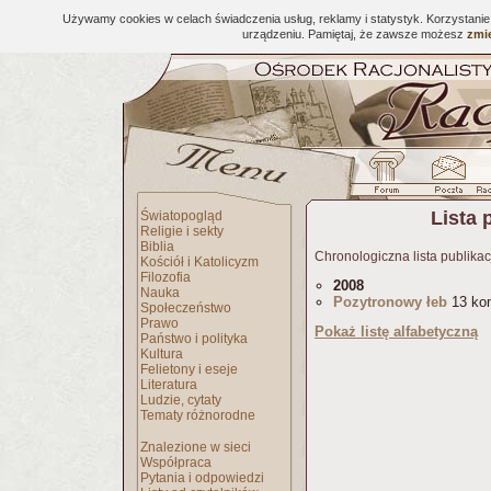
Używamy cookies w celach świadczenia usług, reklamy i statystyk. Korzystani
urządzeniu. Pamiętaj, że zawsze możesz
zmie
Lista 
Światopogląd
Religie i sekty
Biblia
Chronologiczna lista publikac
Kościół i Katolicyzm
Filozofia
2008
Nauka
Pozytronowy łeb
13 ko
Społeczeństwo
Prawo
Pokaż listę alfabetyczną
Państwo i polityka
Kultura
Felietony i eseje
Literatura
Ludzie, cytaty
Tematy różnorodne
Znalezione w sieci
Współpraca
Pytania i odpowiedzi