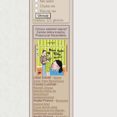
Nie wiem
Chyba nie
Raczej nie
Oddano 121 głosów.
Chcesz wiedzieć więcej?
Zamów dobrą książkę.
Propozycje Racjonalisty:
Lilian Edvall -
Nowe
życie Tildy Bengtsson
Cezary Lusiński -
Parnell. Droga
Irlandczyków do
demokracji
parlamentarnej
Anatol France -
Bogowie
pragną krwi
Czuję dotyk Jego
Makaronowych Macek -
emblemat pastafarian
Anatol France -
Kościół a