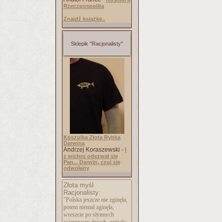
Rzeczpospolita
Znajdź książkę..
Sklepik "Racjonalisty"
Koszulka Złota Rybka
Darwina
Andrzej Koraszewski -
I
z wichru odezwał się
Pan... Darwin, czuj się
odwołany
Złota myśl
Racjonalisty:
"Polska jeszcze nie zginęła,
potem niemal zginęła,
wreszcie po słynnych