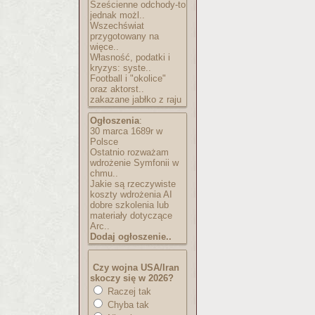
Sześcienne odchody-to
jednak możl..
Wszechświat
przygotowany na
więce..
Własność, podatki i
kryzys: syste..
Football i "okolice"
oraz aktorst..
zakazane jabłko z raju
Ogłoszenia
:
30 marca 1689r w
Polsce
Ostatnio rozważam
wdrożenie Symfonii w
chmu..
Jakie są rzeczywiste
koszty wdrożenia AI
dobre szkolenia lub
materiały dotyczące
Arc..
Dodaj ogłoszenie..
Czy wojna USA/Iran
skoczy się w 2026?
Raczej tak
Chyba tak