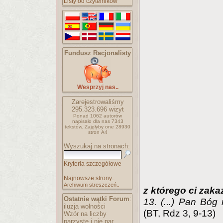
Listy od czytelników
Fundusz Racjonalisty
Wesprzyj nas..
Zarejestrowaliśmy
295.323.696
wizyt
Ponad 1062 autorów
napisało
dla nas 7343
tekstów.
Zajęłyby one 28930
stron A4
Wyszukaj na stronach:
Kryteria szczegółowe
Najnowsze strony..
Archiwum streszczeń..
z którego ci zaka
Ostatnie wątki Forum
:
13. (...) Pan Bóg 
iluzja wolności
(BT, Rdz 3, 9-13)
Wzór na liczby
parzyste i nie par..