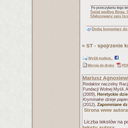
Po przeczytaniu tego tek
Świat według Boga. 
Sfałszowany spis Izr
Dodaj komentarz do 
«
ST - spojrzenie 
Wyślij mailem..
Wersja do druku
PD
Mariusz Agnosiew
Redaktor naczelny Racjo
Fundacji Wolnej Myśli. 
(2009),
Heretyckie dzi
Kryminalne dzieje papi
(2012),
Zapomniane dzi
Strona www autora
Liczba tekstów na po
teksty autora