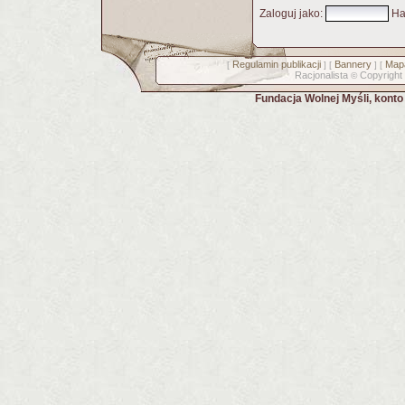
Zaloguj jako
:
Ha
Regulamin publikacji
Bannery
Mapa
[
] [
] [
Racjonalista
Copyright
©
Fundacja Wolnej Myśli, kont