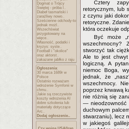
Cztery zap
Dogmat o Trójcy
Świętej - próba l..
retorycznym, lub 
Diabeł tasmański i
z czynu jaki doko
zaraźliwy nowo..
Sześcienne odchody-to
retoryczne. Zdanie
jednak możl..
która oczekuje o
Wszechświat
przygotowany na
Być może „n
więce..
Własność, podatki i
wszechmocny? Z
kryzys: syste..
stworzyć tak cięż
Football i "okolice"
oraz aktorst..
Ale to jest chwyt
zakazane jabłko z raju
logiczną. A pyta
Ogłoszenia
:
niemoc Boga, wyn
30 marca 1689r w
jednak, że „nas
Polsce
Ostatnio rozważam
wszechmocy. Nie 
wdrożenie Symfonii w
poprzez krwawą k
chmu..
Jakie są rzeczywiste
nie różnią się za
koszty wdrożenia AI
— nieodzowność o
dobre szkolenia lub
materiały dotyczące
duchowym palcem 
Arc..
Dodaj ogłoszenie..
stwarzaniu), lecz
w jakiegoś galil
Czy wojna USA/Iran