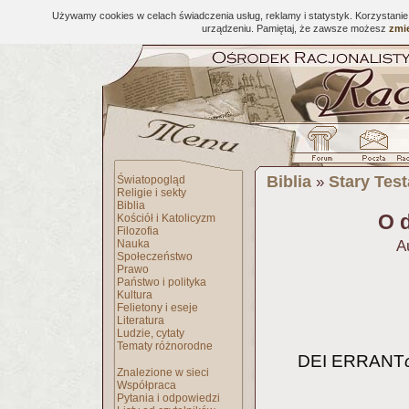
Używamy cookies w celach świadczenia usług, reklamy i statystyk. Korzystani
urządzeniu. Pamiętaj, że zawsze możesz
zmie
Biblia
Stary Tes
Światopogląd
»
Religie i sekty
Biblia
O 
Kościół i Katolicyzm
Filozofia
Nauka
A
Społeczeństwo
Prawo
Państwo i polityka
Kultura
Felietony i eseje
Literatura
Ludzie, cytaty
Tematy różnorodne
DEI ERRANT
Znalezione w sieci
Współpraca
Pytania i odpowiedzi