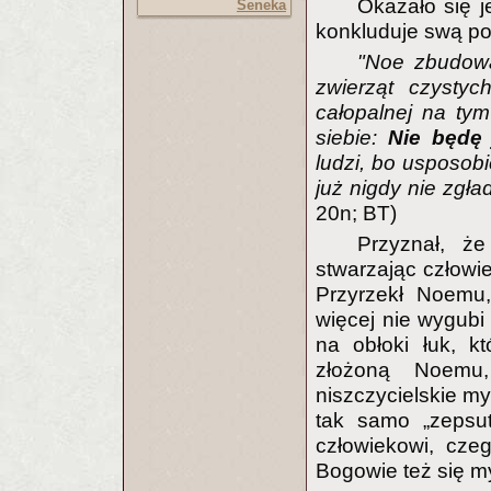
Okazało się j
Seneka
konkluduje swą p
"Noe zbudowa
zwierząt czystyc
całopalnej na tym
siebie:
Nie będę 
ludzi, bo usposobi
już nigdy nie zgła
20n; BT)
Przyznał, że
stwarzając człowie
Przyrzekł Noemu,
więcej nie wygubi 
na obłoki łuk, k
złożoną Noemu
niszczycielskie my
tak samo „zepsut
człowiekowi, cze
Bogowie też się my