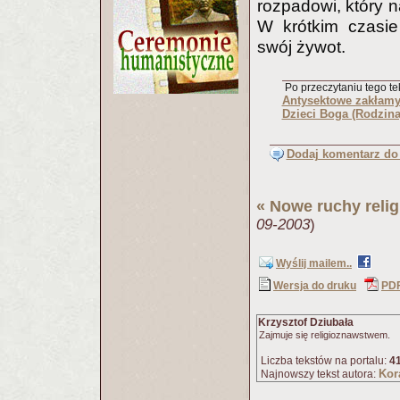
rozpadowi, który n
W krótkim czasie
swój żywot.
Po przeczytaniu tego tek
Antysektowe zakłamy
Dzieci Boga (Rodzina
Dodaj komentarz do 
«
Nowe ruchy relig
09-2003
)
Wyślij mailem..
Wersja do druku
PD
Krzysztof Dziubała
Zajmuje się religioznawstwem.
Liczba tekstów na portalu:
4
Kor
Najnowszy tekst autora: