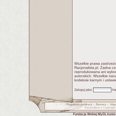
Wszelkie prawa zastrzeżo
Racjonalista.pl. Żadna c
reprodukowana ani wykorz
autorskich. Wszelkie nar
kodeksie karnym i ustawi
Zaloguj jako
:
Ha
Regulamin publikacji
Bannery
Mapa
[
] [
] [
Racjonalista
Copyright
©
Fundacja Wolnej Myśli, kont