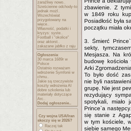
Prince`a deklaruj
zaraźliwy nowo..
Sześcienne odchody-to
zbawienie. Z tym
jednak możl..
w 1849 roku kupi
Wszechświat
przygotowany na
Posiadłość była sa
więce..
początku miała ok
Własność, podatki i
kryzys: syste..
Football i "okolice"
3. Śmierć Princ
oraz aktorst..
zakazane jabłko z raju
sekty, tymczasem
Mesjasza. Na kró
Ogłoszenia
:
30 marca 1689r w
budowę kościoła 
Polsce
Arki Zgromadzenia
Ostatnio rozważam
wdrożenie Symfonii w
To było dość zas
chmu..
nie byli nastawie
Jakie są rzeczywiste
koszty wdrożenia AI
grupę. Nie jest pe
dobre szkolenia lub
rezydujący sympa
materiały dotyczące
Arc..
spotykali, miało
Dodaj ogłoszenie..
Prince`a następcy
się stanie z Aga
Czy wojna USA/Iran
skoczy się w 2026?
w tym kościele, 
Raczej tak
siebie samego Me