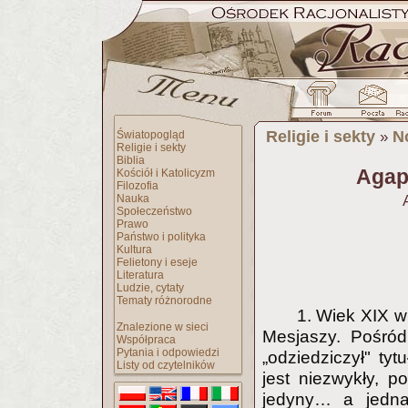
Religie i sekty
N
Światopogląd
»
Religie i sekty
Biblia
Agap
Kościół i Katolicyzm
Filozofia
Nauka
Społeczeństwo
Prawo
Państwo i polityka
Kultura
Felietony i eseje
Literatura
Ludzie, cytaty
Tematy różnorodne
1. Wiek XIX w 
Znalezione w sieci
Mesjaszy. Pośród
Współpraca
Pytania i odpowiedzi
„odziedziczył" tyt
Listy od czytelników
jest niezwykły, p
jedyny… a jedna