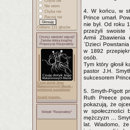
Chyba tak
Nie wiem
4. W końcu, w st
Chyba nie
Prince umarł. Powi
Raczej nie
nie był. Od roku 
Oddano 121 głosów.
przeżyli swoiste
Armii Zbawienia 
Chcesz wiedzieć więcej?
Zamów dobrą książkę.
`Dzieci Powstania
Propozycje Racjonalisty:
w 1892 przepiękn
osób.
Tym który głosił 
pastor J.H. Smyth
sukcesorem Princ
Czuję dotyk Jego
Makaronowych Macek -
emblemat pastafarian
5. Smyth-Pigott 
Ruth Preece pow
Znajdź książkę..
pokazują, że ojc
w społeczności b
Sklepik "Racjonalisty"
mężczyzn … Smyth
lat. Wiadomo, że