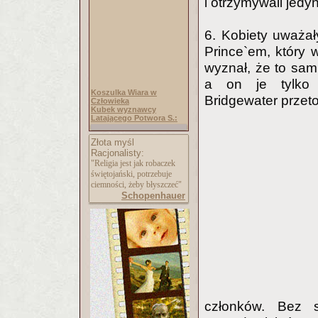
i otrzymywali jedy
6. Kobiety uważał
Prince`em, który 
wyznał, że to sam
a on je tylko w
Koszulka Wiara w
Bridgewater przeto
Człowieka
Kubek wyznawcy
Latającego Potwora S.:
Złota myśl
Racjonalisty:
"Religia jest jak robaczek
świętojański, potrzebuje
ciemności, żeby błyszczeć"
Schopenhauer
członków. Bez s