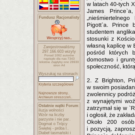
w latach 40-tych 
James Prince`a
„nieśmiertelneg
Fundusz Racjonalisty
Pigott`a. Prince
studentem anglik
stosunki z Kościo
Wesprzyj nas..
własną kaplicę w 
Zarejestrowaliśmy
297.166.603
wizyty
pośród których b
Ponad 1062 autorów
domostwo i grunt
napisało
dla nas 7343
tekstów.
Zajęłyby one 28930
społeczność, którą
stron A4
Wyszukaj na stronach:
2. Z Brighton, P
Kryteria szczegółowe
w swoim posiadani
Najnowsze strony..
zwolennicy podróż
Archiwum streszczeń..
z wynajętymi woź
Ostatnie wątki Forum
:
zatrzymał się w `R
iluzja wolności
i ogłosił, że zakł
Wzór na liczby
parzyste i nie par..
Około 200 osób
Dogmat o Trójcy
i pozycją, zapros
Świętej - próba l..
Diabeł tasmański i