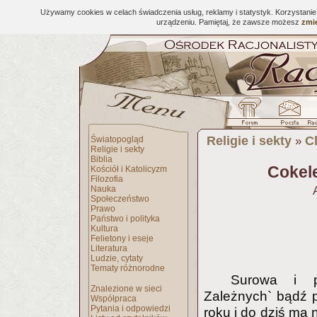
Używamy cookies w celach świadczenia usług, reklamy i statystyk. Korzystani
urządzeniu. Pamiętaj, że zawsze możesz
zmie
Religie i sekty
C
Światopogląd
»
Religie i sekty
Biblia
Cokel
Kościół i Katolicyzm
Filozofia
Nauka
Społeczeństwo
Prawo
Państwo i polityka
Kultura
Felietony i eseje
Literatura
Ludzie, cytaty
Tematy różnorodne
Surowa i p
Znalezione w sieci
Zależnych` bądź p
Współpraca
Pytania i odpowiedzi
roku i do dziś ma