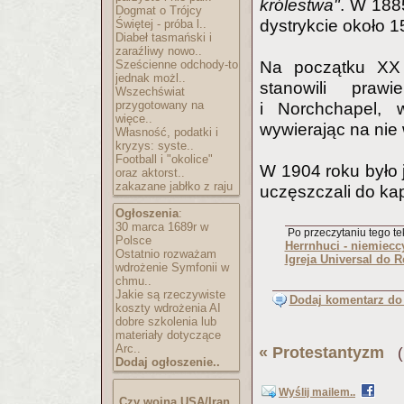
królestwa"
. W 188
Dogmat o Trójcy
dystrykcie około 
Świętej - próba l..
Diabeł tasmański i
zaraźliwy nowo..
Sześcienne odchody-to
Na początku XX 
jednak możl..
stanowili praw
Wszechświat
przygotowany na
i Norchchapel, 
więce..
wywierając na nie
Własność, podatki i
kryzys: syste..
Football i "okolice"
W 1904 roku było j
oraz aktorst..
zakazane jabłko z raju
uczęszczali do kap
Ogłoszenia
:
30 marca 1689r w
Po przeczytaniu tego tek
Polsce
Herrnhuci - niemiecc
Ostatnio rozważam
Igreja Universal do 
wdrożenie Symfonii w
chmu..
Jakie są rzeczywiste
Dodaj komentarz do 
koszty wdrożenia AI
dobre szkolenia lub
materiały dotyczące
Arc..
«
Protestantyzm
(P
Dodaj ogłoszenie..
Wyślij mailem..
Czy wojna USA/Iran