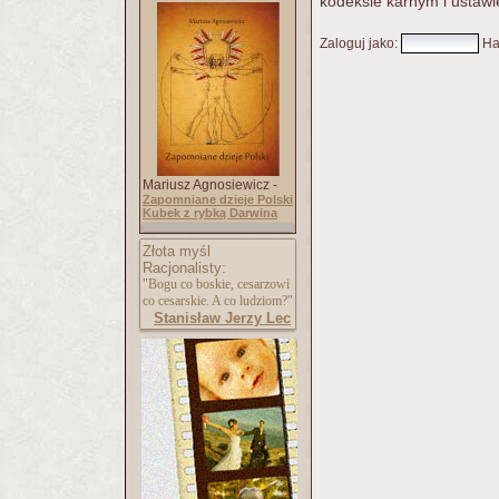
kodeksie karnym i ustawi
Zaloguj jako
:
Ha
Mariusz Agnosiewicz -
Zapomniane dzieje Polski
Kubek z rybką Darwina
Złota myśl
Racjonalisty:
"Bogu co boskie, cesarzowi
co cesarskie. A co ludziom?"
Stanisław Jerzy Lec