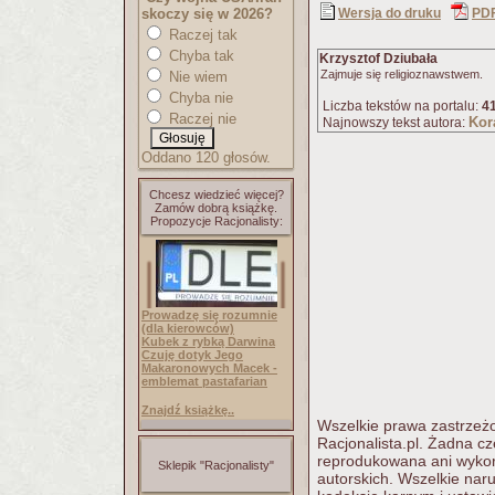
skoczy się w 2026?
Wersja do druku
PD
Raczej tak
Chyba tak
Krzysztof Dziubała
Zajmuje się religioznawstwem.
Nie wiem
Chyba nie
Liczba tekstów na portalu:
4
Raczej nie
Kor
Najnowszy tekst autora:
Oddano 120 głosów.
Chcesz wiedzieć więcej?
Zamów dobrą książkę.
Propozycje Racjonalisty:
Prowadzę się rozumnie
(dla kierowców)
Kubek z rybką Darwina
Czuję dotyk Jego
Makaronowych Macek -
emblemat pastafarian
Znajdź książkę..
Wszelkie prawa zastrzeżo
Racjonalista.pl. Żadna c
reprodukowana ani wykorz
Sklepik "Racjonalisty"
autorskich. Wszelkie nar