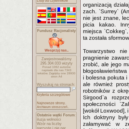
Listy od czytelników
organizacją działa
zach. `Surrey` (A
nie jest znane, l
picia kakao. In
miejsca `Cokkeg`,
Fundusz Racjonalisty
ta została sformo
Towarzystwo nie
Wesprzyj nas..
pragnienie zawar
Zarejestrowaliśmy
295.304.033
wizyty
zrobić, ale jego 
Ponad 1062 autorów
błogosławieństwa
napisało
dla nas 7343
tekstów.
Zajęłyby one 28930
i bolesna pokuta i
stron A4
ale również pros
Wyszukaj na stronach:
robotników z okrę
Kryteria szczegółowe
Sirgood`a rozprz
Najnowsze strony..
społeczności `Za
Archiwum streszczeń..
[wokół Loxwood], i
Ostatnie wątki Forum
:
Ich doktryny były
iluzja wolności
załamywać w z
Wzór na liczby
parzyste i nie par..