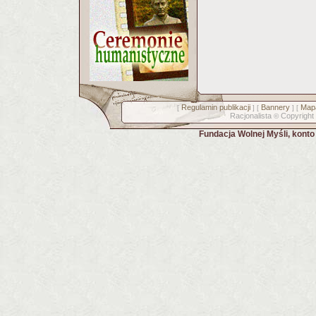
Regulamin publikacji
Bannery
Mapa
[
] [
] [
Racjonalista
Copyright
©
Fundacja Wolnej Myśli, kont