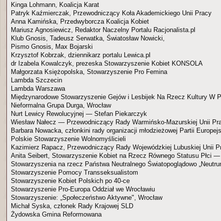
Kinga Lohmann, Koalicja Karat
Patryk Kaźmierczak, Przewodniczący Koła Akademickiego Unii Pracy
Anna Kamińska, Przedwyborcza Koalicja Kobiet
Mariusz Agnosiewicz, Redaktor Naczelny Portalu Racjonalista.pl
Klub Gnosis, Tadeusz Serwatka, Światosław Nowicki,
Pismo Gnosis, Max Bojarski
Krzysztof Kobrzak, dziennikarz portalu Lewica.pl
dr Izabela Kowalczyk, prezeska Stowarzyszenie Kobiet KONSOLA
Małgorzata Księżopolska, Stowarzyszenie Pro Femina
Lambda Szczecin
Lambda Warszawa
Międzynarodowe Stowarzyszenie Gejów i Lesbijek Na Rzecz Kultury W P
Nieformalna Grupa Durga, Wrocław
Nurt Lewicy Rewolucyjnej — Stefan Piekarczyk
Wiesław Nałecz — Przewodniczący Rady Warmińsko-Mazurskiej Unii Pr
Barbara Nowacka, członkini rady organizacji młodzieżowej Partii Europej
Polskie Stowarzyszenie Wolnomyślicieli
Kazimierz Rapacz, Przewodniczący Rady Wojewódzkiej Lubuskiej Unii P
Anita Seibert, Stowarzyszenie Kobiet na Rzecz Równego Statusu Płci —
Stowarzyszenia na rzecz Państwa Neutralnego Światopoglądowo „Neutr
Stowarzyszenie Pomocy Transseksualistom
Stowarzyszenie Kobiet Polskich po 40-ce
Stowarzyszenie Pro-Europa Oddział we Wrocławiu
Stowarzyszenie: „Społeczeństwo Aktywne", Wrocław
Michał Syska, członek Rady Krajowej SLD
Żydowska Gmina Reformowana