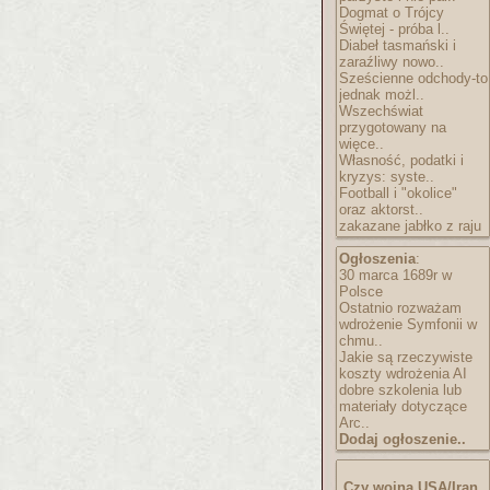
Dogmat o Trójcy
Świętej - próba l..
Diabeł tasmański i
zaraźliwy nowo..
Sześcienne odchody-to
jednak możl..
Wszechświat
przygotowany na
więce..
Własność, podatki i
kryzys: syste..
Football i "okolice"
oraz aktorst..
zakazane jabłko z raju
Ogłoszenia
:
30 marca 1689r w
Polsce
Ostatnio rozważam
wdrożenie Symfonii w
chmu..
Jakie są rzeczywiste
koszty wdrożenia AI
dobre szkolenia lub
materiały dotyczące
Arc..
Dodaj ogłoszenie..
Czy wojna USA/Iran