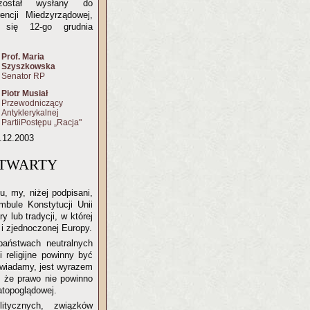
został wysłany do
encji Miedzyrządowej,
 się 12-go grudnia
Prof. Maria
Szyszkowska
Senator RP
Piotr Musiał
Przewodniczący
Antyklerykalnej
PartiiPostępu „Racja"
.12.2003
OTWARTY
u, my, niżej podpisani,
bule Konstytucji Unii
 lub tradycji, w której
i zjednoczonej Europy.
aństwach neutralnych
 religijne powinny być
powiadamy, jest wyrazem
 że prawo nie powinno
atopoglądowej.
litycznych, związków