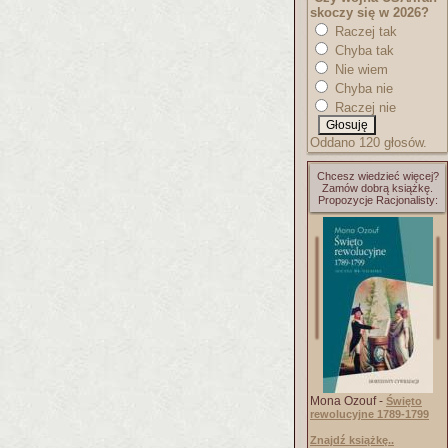
skoczy się w 2026?
Raczej tak
Chyba tak
Nie wiem
Chyba nie
Raczej nie
Oddano 120 głosów.
Chcesz wiedzieć więcej?
Zamów dobrą książkę.
Propozycje Racjonalisty:
Mona Ozouf -
Święto
rewolucyjne 1789-1799
Znajdź książkę..