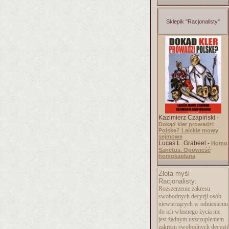
Sklepik "Racjonalisty"
Kazimierz Czapiński -
Dokąd kler prowadzi
Polskę? Laickie mowy
sejmowe
Lucas L. Grabeel -
Homo
Sanctus. Opowieść
homokapłana
Złota myśl
Racjonalisty:
Rozszerzenie zakresu
swobodnych decyzji osób
niewierzących w odniesieniu
do ich własnego życia nie
jest żadnym uszczupleniem
zakresu swobodnych decyzji