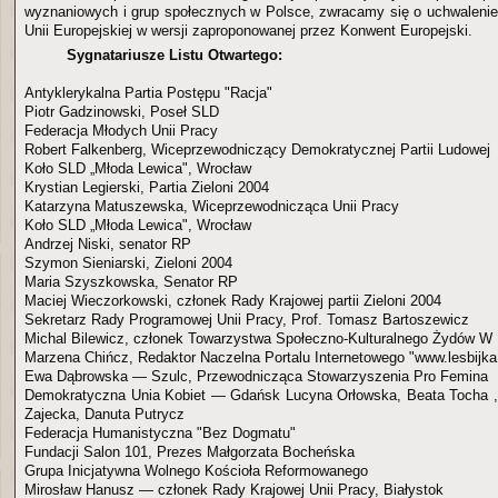
wyznaniowych i grup społecznych w Polsce, zwracamy się o uchwalenie
Unii Europejskiej w wersji zaproponowanej przez Konwent Europejski.
Sygnatariusze Listu Otwartego:
Antyklerykalna Partia Postępu "Racja"
Piotr Gadzinowski, Poseł SLD
Federacja Młodych Unii Pracy
Robert Falkenberg, Wiceprzewodniczący Demokratycznej Partii Ludowej
Koło SLD „Młoda Lewica", Wrocław
Krystian Legierski, Partia Zieloni 2004
Katarzyna Matuszewska, Wiceprzewodnicząca Unii Pracy
Koło SLD „Młoda Lewica", Wrocław
Andrzej Niski, senator RP
Szymon Sieniarski, Zieloni 2004
Maria Szyszkowska, Senator RP
Maciej Wieczorkowski, członek Rady Krajowej partii Zieloni 2004
Sekretarz Rady Programowej Unii Pracy, Prof. Tomasz Bartoszewicz
Michal Bilewicz, członek Towarzystwa Społeczno-Kulturalnego Żydów W
Marzena Chińcz, Redaktor Naczelna Portalu Internetowego "www.lesbijka
Ewa Dąbrowska — Szulc, Przewodnicząca Stowarzyszenia Pro Femina
Demokratyczna Unia Kobiet — Gdańsk Lucyna Orłowska, Beata Tocha ,
Zajecka, Danuta Putrycz
Federacja Humanistyczna "Bez Dogmatu"
Fundacji Salon 101, Prezes Małgorzata Bocheńska
Grupa Inicjatywna Wolnego Kościoła Reformowanego
Mirosław Hanusz — członek Rady Krajowej Unii Pracy, Białystok