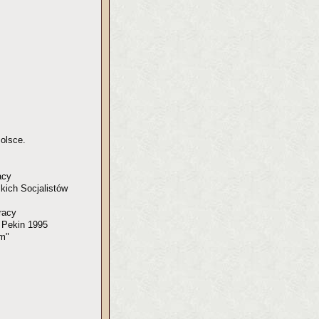
olsce.
acy
skich Socjalistów
racy
 Pekin 1995
um"