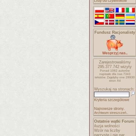
Listy od czytelników
Fundusz Racjonalisty
Wesprzyj nas..
Zarejestrowaliśmy
295.377.742
wizyty
Ponad 1062 autorów
napisało
dla nas 7343
tekstów.
Zajęłyby one 28930
stron A4
Wyszukaj na stronach:
Kryteria szczegółowe
Najnowsze strony..
Archiwum streszczeń..
Ostatnie wątki Forum
:
iluzja wolności
Wzór na liczby
parzyste i nie par..