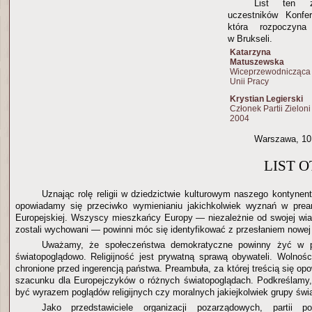
List ten 
uczestników Konfer
która rozpoczyna
w Brukseli.
Katarzyna
Matuszewska
Wiceprzewodnicząca
Unii Pracy
Krystian Legierski
Członek Partii Zieloni
2004
Warszawa, 10
LIST 
Uznając rolę religii w dziedzictwie kulturowym naszego kontynent
opowiadamy się przeciwko wymienianiu jakichkolwiek wyznań w pream
Europejskiej. Wszyscy mieszkańcy Europy — niezależnie od swojej wiary
zostali wychowani — powinni móc się identyfikować z przesłaniem nowej 
Uważamy, że społeczeństwa demokratyczne powinny żyć w p
światopoglądowo. Religijność jest prywatną sprawą obywateli. Wolności
chronione przed ingerencją państwa. Preambuła, za której treścią się o
szacunku dla Europejczyków o różnych światopoglądach. Podkreślamy,
być wyrazem poglądów religijnych czy moralnych jakiejkolwiek grupy świ
Jako przedstawiciele organizacji pozarządowych, partii po