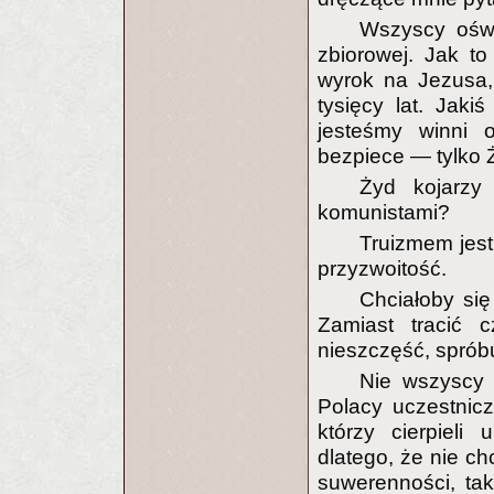
Wszyscy oświ
zbiorowej. Jak t
wyrok na Jezusa
tysięcy lat. Jak
jesteśmy winni o
bezpiece — tylko 
Żyd kojarzy
komunistami?
Truizmem jest 
przyzwoitość.
Chciałoby się
Zamiast tracić
nieszczęść, sprób
Nie wszyscy 
Polacy uczestnicz
którzy cierpieli
dlatego, że nie ch
suwerenności, ta