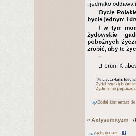
i jednako oddawali
Bycie Polaki
bycie jednym i d
I w tym mom
żydowskie gad
pobożnych życze
zrobić, aby te ży
*
„Forum Klubo
Po przeczytaniu tego tek
Żydzi rządzą biznese
Żydom nie popuszcz
Dodaj komentarz do 
«
Antysemityzm
(P
Wyślij mailem..