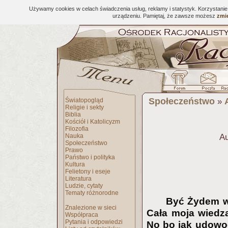
Używamy cookies w celach świadczenia usług, reklamy i statystyk. Korzystani
urządzeniu. Pamiętaj, że zawsze możesz
zmie
Społeczeństwo
Światopogląd
»
Religie i sekty
Biblia
Kościół i Katolicyzm
Filozofia
Nauka
Au
Społeczeństwo
Prawo
Państwo i polityka
Kultura
Felietony i eseje
Literatura
Ludzie, cytaty
Tematy różnorodne
Być Żydem w
Znalezione w sieci
Cała moja wiedza
Współpraca
Pytania i odpowiedzi
No bo jak udowod