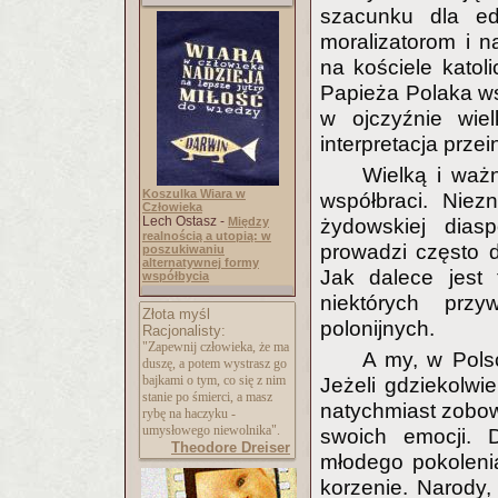
szacunku dla edu
moralizatorom i 
na kościele kato
Papieża Polaka ws
w ojczyźnie wie
interpretacja prze
Wielką i waż
Koszulka Wiara w
współbraci. Niez
Człowieka
Lech Ostasz -
Między
żydowskiej diasp
realnością a utopią: w
prowadzi często d
poszukiwaniu
alternatywnej formy
Jak dalece jest 
współbycia
niektórych przy
Złota myśl
polonijnych.
Racjonalisty:
"Zapewnij człowieka, że ma
A my, w Pols
duszę, a potem wystrasz go
bajkami o tym, co się z nim
Jeżeli gdziekolwie
stanie po śmierci, a masz
natychmiast zobowi
rybę na haczyku -
umysłowego niewolnika".
swoich emocji. 
Theodore Dreiser
młodego pokolenia
korzenie. Narody,