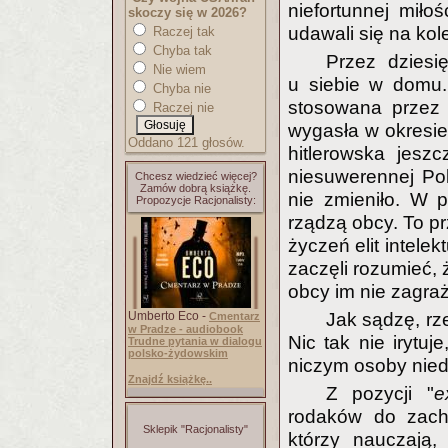
niefortunnej miło
skoczy się w 2026?
udawali się na kol
Raczej tak
Chyba tak
Przez dziesi
Nie wiem
u siebie w domu.
Chyba nie
stosowana przez 
Raczej nie
wygasła w okresi
Oddano 121 głosów.
hitlerowska jeszc
niesuwerennej Pol
Chcesz wiedzieć więcej?
Zamów dobrą książkę.
nie zmieniło. W 
Propozycje Racjonalisty:
rządzą obcy. To p
życzeń elit intele
zaczęli rozumieć,
obcy im nie zagra
Umberto Eco -
Jak sądzę, rz
Cmentarz
w Pradze - audiobook
Nic tak nie irytu
Trudne pytania w dialogu
polsko-żydowskim
niczym osoby nied
Znajdź książkę..
Z pozycji "
e
rodaków do zacho
Sklepik "Racjonalisty"
którzy nauczają,