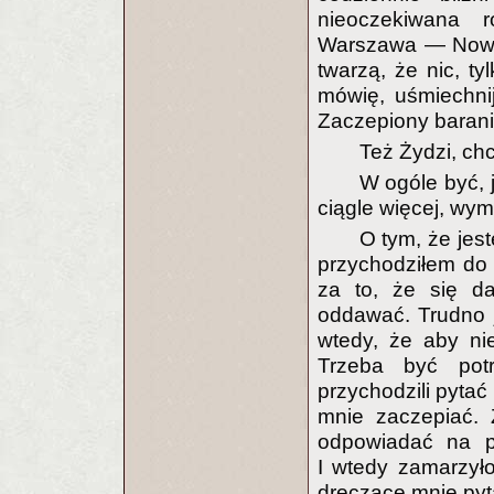
nieoczekiwana 
Warszawa — Nowy 
twarzą, że nic, t
mówię, uśmiechni
Zaczepiony barani
Też Żydzi, chc
W ogóle być, j
ciągle więcej, wy
O tym, że jes
przychodziłem do
za to, że się d
oddawać. Trudno 
wtedy, że aby ni
Trzeba być potr
przychodzili pytać
mnie zaczepiać.
odpowiadać na py
I wtedy zamarzyło
dręczące mnie pyt