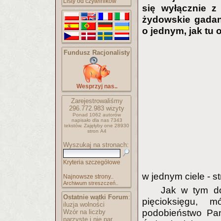
Listy od czytelników
się wyłącznie z
żydowskie gadani
o jednym, jak tu 
Fundusz Racjonalisty
Wesprzyj nas..
Zarejestrowaliśmy
296.772.983
wizyty
Ponad 1062 autorów
napisało
dla nas 7343
tekstów.
Zajęłyby one 28930
stron A4
Wyszukaj na stronach:
Kryteria szczegółowe
w jednym ciele - s
Najnowsze strony..
Archiwum streszczeń..
Jak w tym do
Ostatnie wątki Forum
:
pięcioksięgu, 
iluzja wolności
podobieństwo Pan
Wzór na liczby
parzyste i nie par..