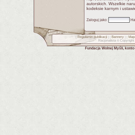
autorskich. Wszelkie nar
kodeksie karnym i ustawi
Zaloguj jako
:
Ha
Regulamin publikacji
Bannery
Mapa
[
] [
] [
Racjonalista
Copyright
©
Fundacja Wolnej Myśli, kont