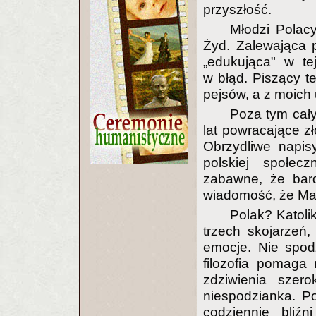
przyszłość.
Młodzi Polac
Żyd. Zalewająca pó
„edukująca" w tej
w błąd. Piszący t
pejsów, a z moich 
Poza tym cały
lat powracające 
Obrzydliwe napi
polskiej społec
zabawne, że bard
wiadomość, że Mat
Polak? Katoli
trzech skojarzeń,
emocje. Nie spod
filozofia pomaga
zdziwienia szer
niespodzianka. P
codziennie bliź