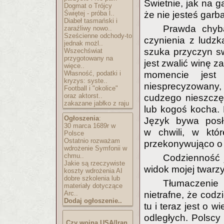
Świetnie, jak na g
Dogmat o Trójcy
Świętej - próba l..
że nie jesteś garba
Diabeł tasmański i
Prawda chyb
zaraźliwy nowo..
Sześcienne odchody-to
czynienia z ludzk
jednak możl..
szuka przyczyn s
Wszechświat
przygotowany na
jest zwalić winę z
więce..
Własność, podatki i
momencie jest
kryzys: syste..
niesprecyzowany,
Football i "okolice"
oraz aktorst..
cudzego nieszczęś
zakazane jabłko z raju
lub kogoś kocha. 
Ogłoszenia
:
Język bywa posł
30 marca 1689r w
w chwili, w któ
Polsce
Ostatnio rozważam
przekonywująco o
wdrożenie Symfonii w
chmu..
Codzienność j
Jakie są rzeczywiste
widok mojej twarzy
koszty wdrożenia AI
dobre szkolenia lub
Tłumaczenie 
materiały dotyczące
Arc..
nietrafne, że codz
Dodaj ogłoszenie..
tu i teraz jest o 
odległych. Polscy
Czy wojna USA/Iran