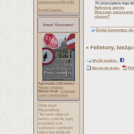
rewolucyjne 1789-1799
Po przeczytaniu tego tek
Nekrolog ateisty
Znajdź książkę..
Dlaczego naruszanie 
obronę?
Sklepik "Racjonalisty"
Dodaj komentarz do 
«
Felietony, bieżą
Wyślij mailem..
Wersja do druku
PD
Agnieszka Zakrzewicz -
Papież i kobieta
Marcin Kruk -
Człowiek
zajęty niesłychanie
Złota myśl
Racjonalisty:
"Być może religia jest
martwa, a jeśli tak, lepiej
przyjmijmy to do
wiadomości i spróbujmy
odkryć inne źródła siły