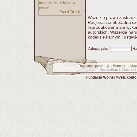
moralnej, zanim będzie za
późno".
Pearl Buck
Wszelkie prawa zastrzeżo
Racjonalista.pl. Żadna c
reprodukowana ani wykorz
autorskich. Wszelkie nar
kodeksie karnym i ustawi
Zaloguj jako
:
Ha
Regulamin publikacji
Bannery
Mapa
[
] [
] [
Racjonalista
Copyright
©
Fundacja Wolnej Myśli, kont