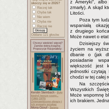
z Ameryki", albo
skoczy się w 2026?
zmarły). A skąd kt
Raczej tak
Chyba tak
Litości.
Nie wiem
Poza tym ludz
Chyba nie
wspaniałą okaz
Raczej nie
z drugiego końca
Oddano 121 głosów.
Może nawet o etat 
Dzisiejszy ś
Chcesz wiedzieć więcej?
Zamów dobrą książkę.
życiem na wyższy
Propozycje Racjonalisty:
dbanie o (jak d
posiadanie wsp
większość jest k
jednostki czytają
chodzi w tej całej re
Na szczęści
Wszystkich Święt
Kerstin Steinbach -
Były
Może wspomnę bli
kiedyś lepsze czasy...
(1965-1975)
ich brakiem. Jedn
Znienawidzone obrazy i
ich wyparty przekaz
Mona Ozouf -
Święto