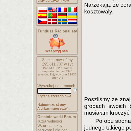
Listy od czytelników
Narzekają, że cora
kosztowały.
Fundusz Racjonalisty
Wesprzyj nas..
Zarejestrowaliśmy
295.811.707
wizyt
Ponad 1062 autorów
napisało
dla nas 7343
tekstów.
Zajęłyby one 28930
stron A4
Wyszukaj na stronach:
Kryteria szczegółowe
Poszliśmy ze znaj
Najnowsze strony..
grobach swoich b
Archiwum streszczeń..
musiałam kroczyć 
Ostatnie wątki Forum
:
Po obu strona
iluzja wolności
Wzór na liczby
jednego takiego po
parzyste i nie par..