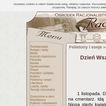
Używamy cookies w celach świadczenia usług, reklamy i statystyk. Korzystani
urządzeniu. Pamiętaj, że zawsze możesz
zmie
Felietony i eseje
Światopogląd
Religie i sekty
Biblia
Dzień Wsz
Kościół i Katolicyzm
Filozofia
Nauka
Społeczeństwo
Prawo
Państwo i polityka
Kultura
Felietony i eseje
Literatura
Ludzie, cytaty
Tematy różnorodne
1 listopada. 
Znalezione w sieci
na cmentarz. Idą 
Współpraca
Pytania i odpowiedzi
Niosą sterty kwia