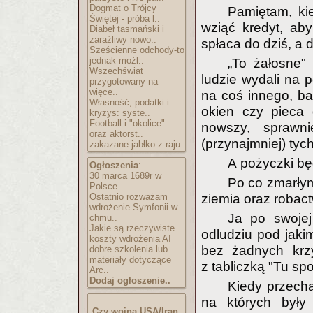
Dogmat o Trójcy
Pamiętam, ki
Świętej - próba l..
wziąć kredyt, ab
Diabeł tasmański i
zaraźliwy nowo..
spłaca do dziś, a d
Sześcienne odchody-to
jednak możl..
„To żałosne"
Wszechświat
ludzie wydali na 
przygotowany na
więce..
na coś innego, ba
Własność, podatki i
okien czy pieca 
kryzys: syste..
Football i "okolice"
nowszy, sprawn
oraz aktorst..
(przynajmniej) tyc
zakazane jabłko z raju
A pożyczki bę
Ogłoszenia
:
30 marca 1689r w
Po co zmarłym 
Polsce
Ostatnio rozważam
ziemia oraz robac
wdrożenie Symfonii w
Ja po swojej
chmu..
Jakie są rzeczywiste
odludziu pod jak
koszty wdrożenia AI
bez żadnych krzy
dobre szkolenia lub
materiały dotyczące
z tabliczką "Tu spo
Arc..
Dodaj ogłoszenie..
Kiedy przech
na których były 
Czy wojna USA/Iran