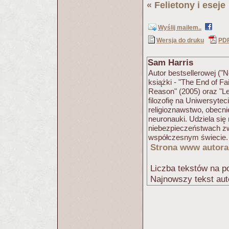
«
Felietony i eseje
Wyślij mailem..
Wersja do druku
PD
Sam Harris
Autor bestsellerowej (
książki - "The End of Fai
Reason" (2005) oraz "Let
filozofię na Uniwersytec
religioznawstwo, obecni
neuronauki. Udziela się m
niebezpieczeństwach zw
współczesnym świecie.
Strona www autora
Liczba tekstów na po
Najnowszy tekst aut