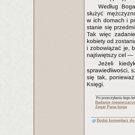
Według Boga,
służyć mężczyzno
w ich domach i pr
stanie się przedm
Tak więc zadani
kobiety od zostan
i zobowiązać je, b
najświętszy cel —
Jeżeli kiedy
sprawiedliwości, s
się tak, poniewa
Księgi.
Po przeczytaniu tego tek
Badanie niewierzący
Zegar Pana boga
Dodaj komentarz do 