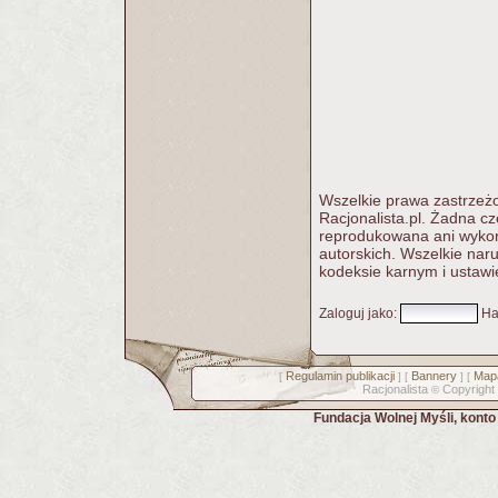
Wszelkie prawa zastrzeżo
Racjonalista.pl. Żadna c
reprodukowana ani wykorz
autorskich. Wszelkie nar
kodeksie karnym i ustawi
Zaloguj jako
:
Ha
Regulamin publikacji
Bannery
Mapa
[
] [
] [
Racjonalista
Copyright
©
Fundacja Wolnej Myśli, kont