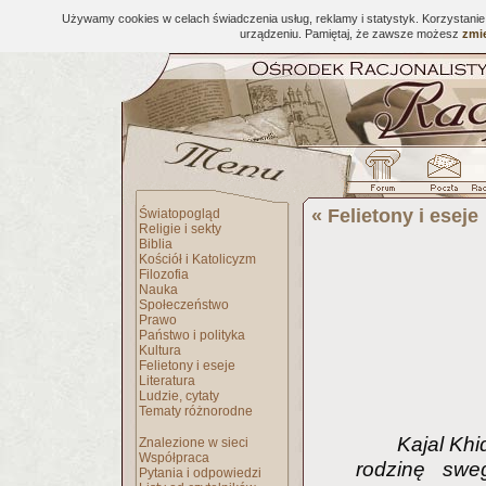
Używamy cookies w celach świadczenia usług, reklamy i statystyk. Korzystani
urządzeniu. Pamiętaj, że zawsze możesz
zmie
«
Felietony i eseje
Światopogląd
Religie i sekty
Biblia
Kościół i Katolicyzm
Filozofia
Nauka
Społeczeństwo
Prawo
Państwo i polityka
Kultura
Felietony i eseje
Literatura
Ludzie, cytaty
Tematy różnorodne
Kajal Khi
Znalezione w sieci
Współpraca
rodzinę swe
Pytania i odpowiedzi