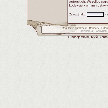
autorskich. Wszelkie nar
kodeksie karnym i ustawi
Zaloguj jako
:
Ha
Regulamin publikacji
Bannery
Mapa
[
] [
] [
Racjonalista
Copyright
©
Fundacja Wolnej Myśli, kont