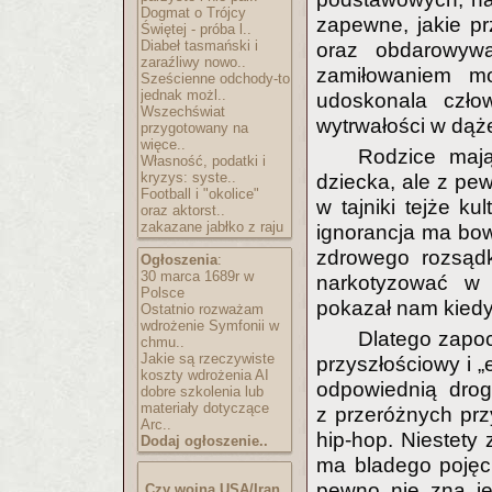
Dogmat o Trójcy
zapewne, jakie pr
Świętej - próba l..
Diabeł tasmański i
oraz obdarowywa
zaraźliwy nowo..
zamiłowaniem mo
Sześcienne odchody-to
jednak możl..
udoskonala człow
Wszechświat
wytrwałości w dąże
przygotowany na
więce..
Rodzice maj
Własność, podatki i
kryzys: syste..
dziecka, ale z pe
Football i "okolice"
w tajniki tejże ku
oraz aktorst..
zakazane jabłko z raju
ignorancja ma bow
zdrowego rozsądk
Ogłoszenia
:
30 marca 1689r w
narkotyzować w 
Polsce
pokazał nam kiedyś
Ostatnio rozważam
wdrożenie Symfonii w
Dlatego zapoc
chmu..
Jakie są rzeczywiste
przyszłościowy i 
koszty wdrożenia AI
odpowiednią drog
dobre szkolenia lub
materiały dotyczące
z przeróżnych prz
Arc..
hip-hop. Niestety 
Dodaj ogłoszenie..
ma bladego pojęci
pewno nie zna jej
Czy wojna USA/Iran