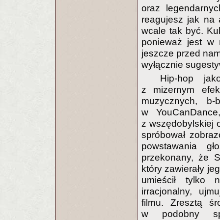
oraz legendarny
reagujesz jak na a
wcale tak być. Ku
ponieważ jest w 
jeszcze przed nami
wyłącznie sugesty
Hip-hop jak
z mizernym efe
muzycznych, b-b
w YouCanDance, 
z wszędobylskiej o
spróbował zobraz
powstawania gło
przekonany, że Sy
który zawierały je
umieścił tylko 
irracjonalny, uj
filmu. Zresztą śr
w podobny spo