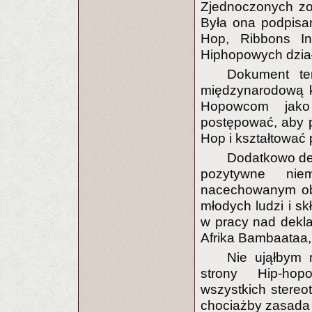
Zjednoczonych zo
Była ona podpisan
Hop, Ribbons In
Hiphopowych dział
Dokument te
międzynarodową ku
Hopowcom jako
postępować, aby p
Hop i kształtować 
Dodatkowo dek
pozytywne nie
nacechowanym ob
młodych ludzi i sk
w pracy nad dekla
Afrika Bambaataa,
Nie ująłbym n
strony Hip-hop
wszystkich stereo
chociażby zasada 