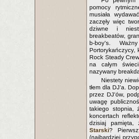
Po pewnym c
pomocy rytmiczn
musiała wydawać
zaczęły więc twor
dziwne i niest
breakbeatów, gran
b-boy's. Ważn
Portorykańczycy, k
Rock Steady Crew. 
na całym świeci
nazywany breakd
Niestety niew
tłem dla DJ'a. Do
przez DJ'ów, podp
uwagę publicznoś
takiego stopnia,
koncertach reflek
dzisiaj pamięta
Starski
? Pierwsz
(najbardziej przy