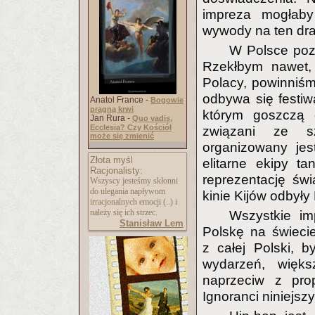
impreza mogłaby 
wywody na ten dra
W Polsce pozi
Rzekłbym nawet,
Polacy, powinniśm
odbywa się festiwa
Anatol France -
Bogowie
pragną krwi
którym goszczą o
Jan Rura -
Quo vadis,
Ecclesia? Czy Kościół
związani ze sz
może się zmienić
organizowany je
Złota myśl
elitarne ekipy t
Racjonalisty:
reprezentację św
Wszyscy jesteśmy skłonni
do ulegania napływom
kinie Kijów odbyły
irracjonalnych emocji (..) i
należy się ich strzec.
Wszystkie im
Stanisław Lem
Polskę na świecie
z całej Polski, 
wydarzeń, więk
naprzeciw z pro
Ignoranci niniejsz