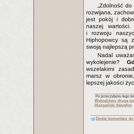
„Zdolność do 
rozwijana, zachow
jest pokój i dob
naszej wartości
i rozwoju naszy
Hiphopowcy są z
swoją najlepszą pr
Nadal uważas
wykolejenie?
Gd
wszelakimi zasad
marsz w obronie,
lepszej jakości życ
Po przeczytaniu tego tek
Wybraliśmy drugą tu
Hiszpański dwugłos
Dodaj komentarz do 