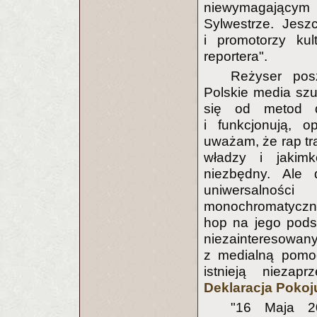
niewymagającym 
Sylwestrze. Jeszc
i promotorzy kul
reportera".
Reżyser pos
Polskie media szu
się od metod dz
i funkcjonują, 
uważam, że rap tra
władzy i jakimk
niezbędny. Ale 
uniwersalnośc
monochromatyczny
hop na jego pods
niezainteresowan
z medialną pomoc
istnieją nieza
Deklaracja Pokoj
"16 Maja 2