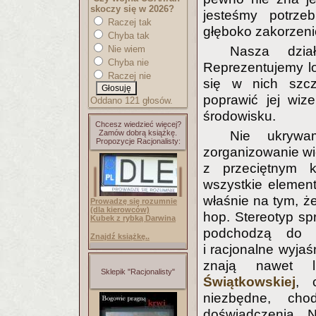
skoczy się w 2026?
jesteśmy potrze
Raczej tak
głęboko zakorzeni
Chyba tak
Nie wiem
Nasza dzia
Chyba nie
Reprezentujemy lo
Raczej nie
się w nich szcz
poprawić jej wiz
Oddano 121 głosów.
środowisku.
Chcesz wiedzieć więcej?
Zamów dobrą książkę.
Nie ukrywa
Propozycje Racjonalisty:
zorganizowanie wie
z przeciętnym k
wszystkie element
właśnie na tym, że
Prowadzę się rozumnie
(dla kierowców)
hop. Stereotyp s
Kubek z rybką Darwina
podchodzą do n
Znajdź książkę..
i racjonalne wyjaś
znają nawet 
Sklepik "Racjonalisty"
Świątkowskiej
, 
niezbędne, cho
doświadczenia. 