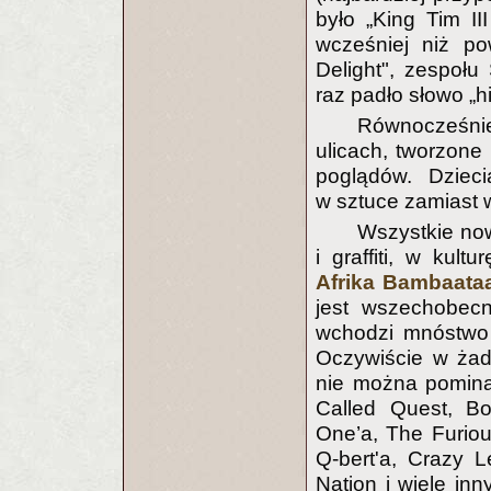
było „King Tim III
wcześniej niż p
Delight", zespołu
raz padło słowo „h
Równocześnie 
ulicach, tworzone 
poglądów. Dzieci
w sztuce zamiast w
Wszystkie now
i graffiti, w ku
Afrika Bambaata
jest wszechobecn
wchodzi mnóstwo 
Oczywiście w żad
nie można pominąć
Called Quest, B
One’a, The Furiou
Q-bert'a, Crazy L
Nation i wiele inn