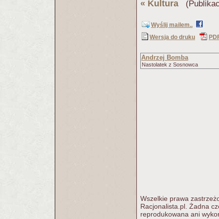
«
Kultura
(Publikac
Wyślij mailem..
Wersja do druku
PD
Andrzej Bomba
Nastolatek z Sosnowca
Wszelkie prawa zastrzeżo
Racjonalista.pl. Żadna c
reprodukowana ani wykorz