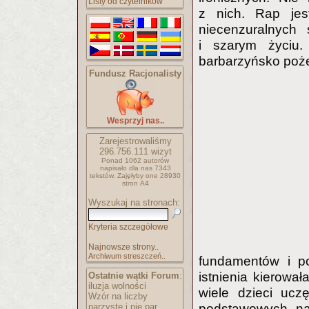
Listy od czytelników
z nich. Rap jes
niecenzuralnych 
i szarym życiu.
barbarzyńsko poż
Fundusz Racjonalisty
Wesprzyj nas..
Zarejestrowaliśmy
296.756.111
wizyt
Ponad 1062 autorów
napisało
dla nas 7343
tekstów.
Zajęłyby one 28930
stron A4
Wyszukaj na stronach:
Kryteria szczegółowe
Najnowsze strony..
Archiwum streszczeń..
fundamentów i po
istnienia kierowa
Ostatnie wątki Forum
:
iluzja wolności
wiele dzieci ucz
Wzór na liczby
parzyste i nie par..
podstawowych, nad