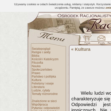
Używamy cookies w celach świadczenia usług, reklamy i statystyk. Korzystani
urządzeniu. Pamiętaj, że zawsze możesz
zmie
«
Kultura
Światopogląd
Religie i sekty
Biblia
Kościół i Katolicyzm
Filozofia
Nauka
Społeczeństwo
Prawo
Państwo i polityka
Kultura
Felietony i eseje
Literatura
Ludzie, cytaty
Wielu ludzi w
Tematy różnorodne
charakteryzuje się
Znalezione w sieci
Odpowiedzi jes
Współpraca
Pytania i odpowiedzi
ironicznych. Nie