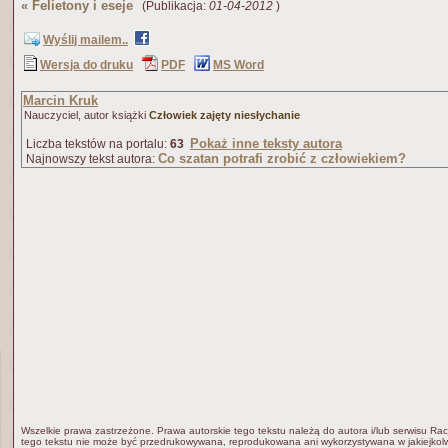
«
Felietony i eseje
(Publikacja:
01-04-2012
)
Wyślij mailem..
Wersja do druku
PDF
MS Word
Marcin Kruk
Nauczyciel, autor książki
Człowiek zajęty niesłychanie
Pokaż inne teksty autora
Liczba tekstów na portalu:
63
Co szatan potrafi zrobić z człowiekiem?
Najnowszy tekst autora:
Wszelkie prawa zastrzeżone. Prawa autorskie tego tekstu należą do autora i/lub serwisu Rac
tego tekstu nie może być przedrukowywana, reprodukowana ani wykorzystywana w jakiejkolw