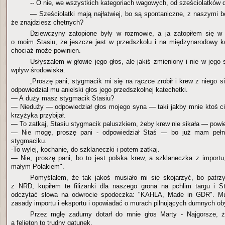
-- O nie, we wszystkich kategoriach wagowych, od sześciolatków 
— Sześciolatki mają najłatwiej, bo są spontaniczne, z naszymi bę
że znajdziesz chętnych?
Dziewczyny zatopione były w rozmowie, a ja zatopiłem się 
o moim Stasiu, że jeszcze jest w przedszkolu i na międzynarodowy ko
chociaż może powinien.
Usłyszałem w głowie jego głos, ale jakiś zmieniony i nie w jego 
wpływ środowiska.
„Proszę pani, stygmacik mi się na rączce zrobił i krew z niego 
odpowiedział mu anielski głos jego przedszkolnej katechetki.
— A duży masz stygmacik Stasiu?
— Nieduży — odpowiedział głos mojego syna — taki jakby mnie ktoś c
krzyżyka przybijał.
— To zatkaj, Stasiu stygmacik paluszkiem, żeby krew nie sikała — powied
— Nie mogę, proszę pani - odpowiedział Staś — bo już mam pełną
stygmaciku.
-To wylej, kochanie, do szklaneczki i potem zatkaj.
— Nie, proszę pani, bo to jest polska krew, a szklaneczka z import
małym Polakiem".
Pomyślałem, że tak jakoś musiało mi się skojarzyć, bo patrzy
z NRD, kupiłem te filiżanki dla naszego grona na pchlim targu i S
odczytać słowa na odwrocie spodeczka: "KAHLA, Made in GDR". M
zasady importu i eksportu i opowiadać o murach pilnujących dumnych ob
Przez mgłę zadumy dotarł do mnie głos Marty - Najgorsze, ż
a felieton to trudny gatunek.