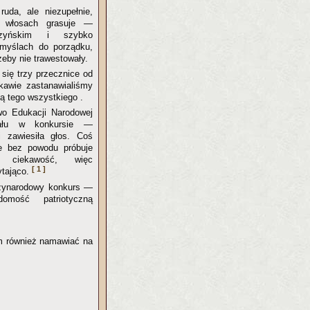
uda, ale niezupełnie,
 włosach grasuje —
czyńskim i szybko
myślach do porządku,
eby nie trawestowały.
 się trzy przecznice od
kawie zastanawialiśmy
ą tego wszystkiego .
wo Edukacji Narodowej
ału w konkursie —
i zawiesiła głos. Coś
e bez powodu próbuje
 ciekawość, więc
[ 1 ]
ytająco.
ędzynarodowy konkurs —
omość patriotyczną
am również namawiać na