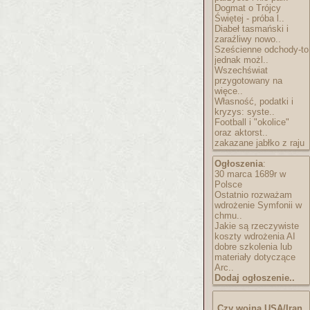
Dogmat o Trójcy
Świętej - próba l..
Diabeł tasmański i
zaraźliwy nowo..
Sześcienne odchody-to
jednak możl..
Wszechświat
przygotowany na
więce..
Własność, podatki i
kryzys: syste..
Football i "okolice"
oraz aktorst..
zakazane jabłko z raju
Ogłoszenia
:
30 marca 1689r w
Polsce
Ostatnio rozważam
wdrożenie Symfonii w
chmu..
Jakie są rzeczywiste
koszty wdrożenia AI
dobre szkolenia lub
materiały dotyczące
Arc..
Dodaj ogłoszenie..
Czy wojna USA/Iran