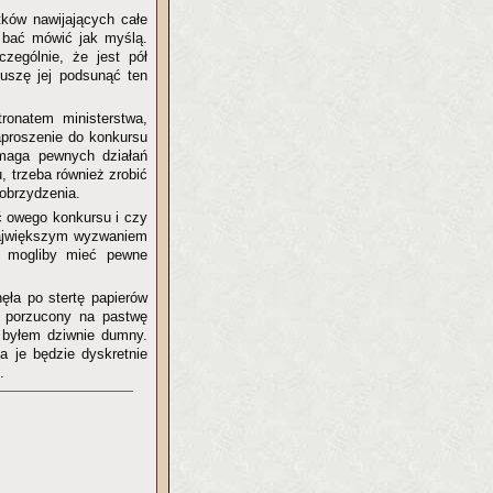
tków nawijających całe
ę bać mówić jak myślą.
czególnie, że jest pół
Muszę jej podsunąć ten
ronatem ministerstwa,
aproszenie do konkursu
ymaga pewnych działań
, trzeba również zrobić
 obrzydzenia.
 owego konkursu i czy
 Największym wyzwaniem
ż mogliby mieć pewne
nęła po stertę papierów
i porzucony na pastwę
 byłem dziwnie dumny.
a je będzie dyskretnie
.