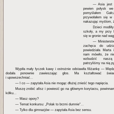
— Asia jest r
pewien połysk we
pomyślałem Gał
przywołałem się w 
nakazując myślom, ż
Dzieci modliły
szkoły, a my przy 
się w gronie nad wag
— Ministerst
zachęca do udzi
powiedziała Marta 
nam mówiło, że ni
wzbudzić naszą
patrzyliśmy na nią p
Wypiła mały łyczek kawy i ostrożnie odstawiła filiżankę — Mi
dodała ponownie zawieszając głos. Ma kształtować świad
i upowszechniać...
— I co — zapytała Asia nie mogąc dłużej znieść tego napięcia.
Muszę zrobić afisz i powiesić go na głównym korytarzu, powinn
kółku...
— Masz opory?
— Temat konkursu: „Polak to brzmi dumnie"...
— Tylko dla gimnazjów — zapytała Asia bez sensu.