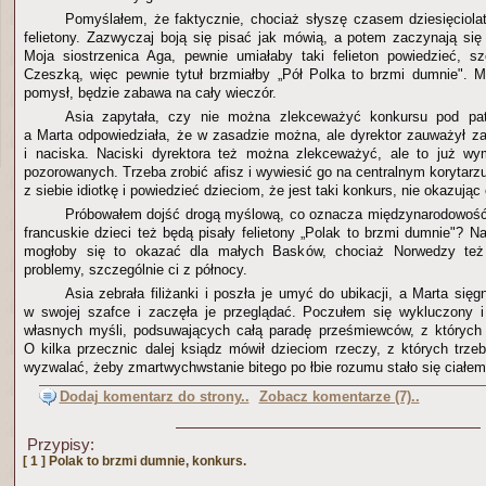
Pomyślałem, że faktycznie, chociaż słyszę czasem dziesięciola
felietony. Zazwyczaj boją się pisać jak mówią, a potem zaczynają si
Moja siostrzenica Aga, pewnie umiałaby taki felieton powiedzieć, sz
Czeszką, więc pewnie tytuł brzmiałby „Pół Polka to brzmi dumnie". 
pomysł, będzie zabawa na cały wieczór.
Asia zapytała, czy nie można zlekceważyć konkursu pod pat
a Marta odpowiedziała, że w zasadzie można, ale dyrektor zauważył z
i naciska. Naciski dyrektora też można zlekceważyć, ale to już w
pozorowanych. Trzeba zrobić afisz i wywiesić go na centralnym korytarzu
z siebie idiotkę i powiedzieć dzieciom, że jest taki konkurs, nie okazując
Próbowałem dojść drogą myślową, co oznacza międzynarodowość
francuskie dzieci też będą pisały felietony „Polak to brzmi dumnie"?
mogłoby się to okazać dla małych Basków, chociaż Norwedzy te
problemy, szczególnie ci z północy.
Asia zebrała filiżanki i poszła je umyć do ubikacji, a Marta sięg
w swojej szafce i zaczęła je przeglądać. Poczułem się wykluczony 
własnych myśli, podsuwających całą paradę prześmiewców, z których
O kilka przecznic dalej ksiądz mówił dzieciom rzeczy, z których trzeb
wyzwalać, żeby zmartwychwstanie bitego po łbie rozumu stało się ciałem
Dodaj komentarz do strony..
Zobacz komentarze (7)..
Przypisy:
[ 1 ]
Polak to brzmi dumnie, konkurs.