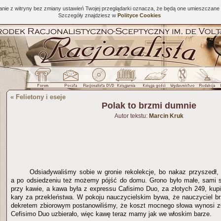
tanie z witryny bez zmiany ustawień Twojej przeglądarki oznacza, że będą one umieszcza
Szczegóły znajdziesz w
Polityce Cookies
«
Felietony i eseje
Polak to brzmi dumnie
Autor tekstu:
Marcin Kruk
Odsiadywaliśmy sobie w gronie rekolekcje, bo nakaz przyszedł
a po odsiedzeniu też możemy pójść do domu. Grono było małe, sami s
przy kawie, a kawa była z expressu Cafisimo Duo, za złotych 249, kup
kary za przekleństwa. W pokoju nauczycielskim bywa, że nauczyciel br
dekretem zbiorowym postanowiliśmy, że koszt mocnego słowa wynosi z
Cefisimo Duo uzbierało, więc kawę teraz mamy jak we włoskim barze.