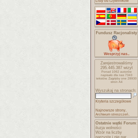
Listy od czytelników
Fundusz Racjonalisty
Wesprzyj nas..
Zarejestrowaliśmy
295.445.387
wizyt
Ponad 1062 autorów
napisało
dla nas 7343
tekstów.
Zajęłyby one 28930
stron A4
Wyszukaj na stronach:
Kryteria szczegółowe
Najnowsze strony..
Archiwum streszczeń..
Ostatnie wątki Forum
:
iluzja wolności
Wzór na liczby
parzyste i nie par..