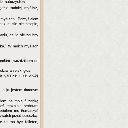
do maturzystów.
dzie trudniej, myślisz,
w myślach. Pomyślałem
nkurs się nie załapie,
stylu, czuło się zgubny
sika." W moich myślach
ienkim gwoździkiem do
ział anielski głos.
 garstkę i nie widzę
u, a ja jestem dumnym
łem na moją filiżankę
taś mozolnie próbował
usiałem mu tłumaczyć
ywateli przed ucieczką.
e to ma być felieton,