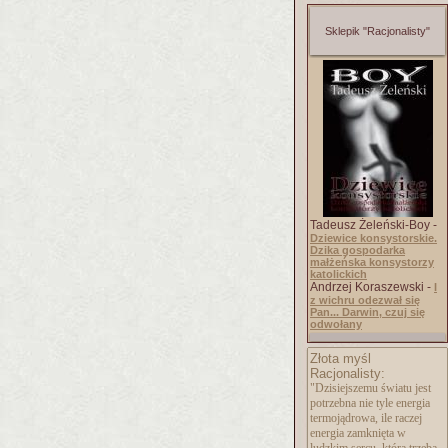
Sklepik "Racjonalisty"
Tadeusz Żeleński-Boy -
Dziewice konsystorskie.
Dzika gospodarka
małżeńska konsystorzy
katolickich
Andrzej Koraszewski -
I
z wichru odezwał się
Pan... Darwin, czuj się
odwołany
Złota myśl
Racjonalisty:
"Dzisiejszemu światu jest
potrzebna nie tyle energia
termojądrowa, ile raczej
energia zamknięta w